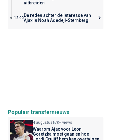
uitbreiden
De reden achter de interesse van
12:00
Ajax in Noah Adedeji-Sternberg
Populair transfernieuws
4 augustus
17K+ views
Waarom Ajax voor Leon
Goretzka moet gaan en hoe
Jordi Cruijff hem kan overtuigen