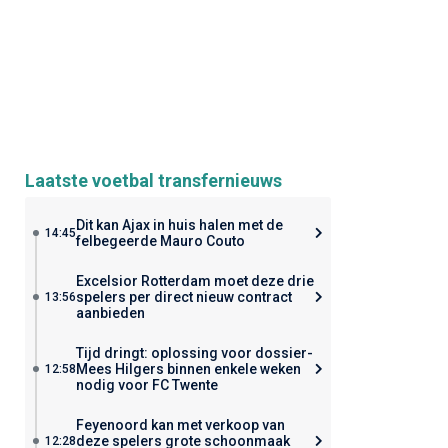
Laatste voetbal transfernieuws
Dit kan Ajax in huis halen met de
14:45
felbegeerde Mauro Couto
Excelsior Rotterdam moet deze drie
spelers per direct nieuw contract
13:56
aanbieden
Tijd dringt: oplossing voor dossier-
Mees Hilgers binnen enkele weken
12:58
nodig voor FC Twente
Feyenoord kan met verkoop van
deze spelers grote schoonmaak
12:28