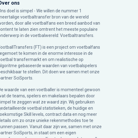
Over ons
Ons doel is simpel - We willen de nummer 1
meertalige voetbaltransfer bron van de wereld
worden, door alle voetbalfans een breed aanbod van
content te laten zien omtrent het meeste populaire
onderwerp in de voetbalwereld: Voetbaltransfers.
FootballTransfers (FT) is een project om voetbalfans
tegemoet te komen in de enorme interesse in de
voetbal transfermarkt en om realistische op
algoritme gebaseerde waarden van voetbalspelers
beschikbaar te stellen. Dit doen we samen met onze
partner
SciSports
.
De waarde van een voetballer is momenteel gewoon
wat de teams, spelers en makelaars bepalen door
simpel te zeggen wat ze waard zijn. Wij gebruiken
gedetailleerde voetbal statistieken, de huidige en
toekomstige Skill levels, contract data en nog meer
details om zo onze unieke rekenmethodes toe te
kunnen passen. Vanuit daar zijn we, samen met onze
partner SciSports, in staat om een eigen