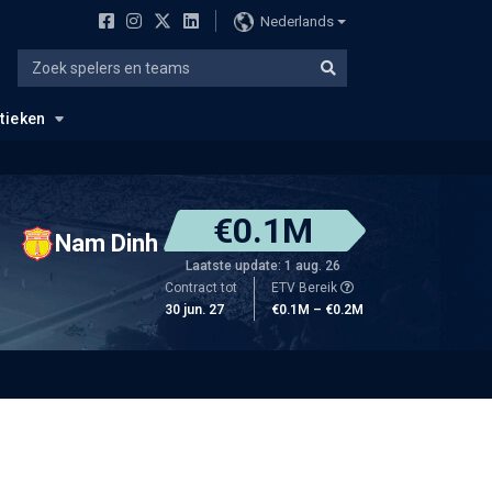
Nederlands
stieken
€0.1M
Nam Dinh
Laatste update: 1 aug. 26
Contract tot
ETV Bereik
30 jun. 27
€0.1M – €0.2M