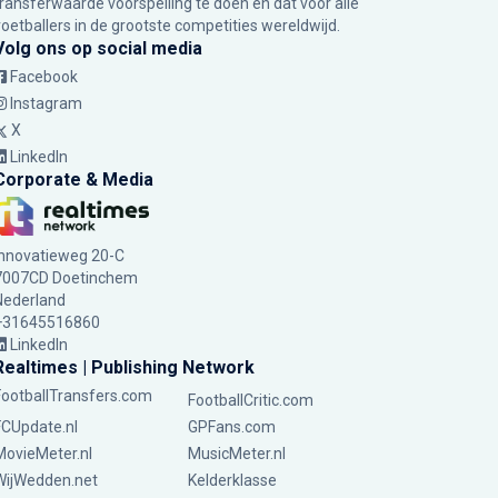
transferwaarde voorspelling te doen en dat voor alle
voetballers in de grootste competities wereldwijd.
Volg ons op social media
Facebook
Instagram
X
LinkedIn
Corporate & Media
Innovatieweg 20-C
7007CD Doetinchem
Nederland
+31645516860
LinkedIn
Realtimes | Publishing Network
FootballTransfers.com
FootballCritic.com
FCUpdate.nl
GPFans.com
MovieMeter.nl
MusicMeter.nl
WijWedden.net
Kelderklasse