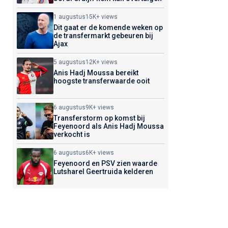
1 augustus
15K+ views
Dit gaat er de komende weken op
de transfermarkt gebeuren bij
Ajax
5 augustus
12K+ views
Anis Hadj Moussa bereikt
hoogste transferwaarde ooit
6 augustus
9K+ views
Transferstorm op komst bij
Feyenoord als Anis Hadj Moussa
verkocht is
6 augustus
6K+ views
Feyenoord en PSV zien waarde
Lutsharel Geertruida kelderen