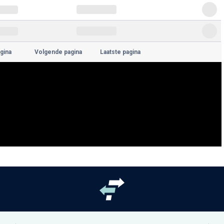
gina
Volgende pagina
Laatste pagina