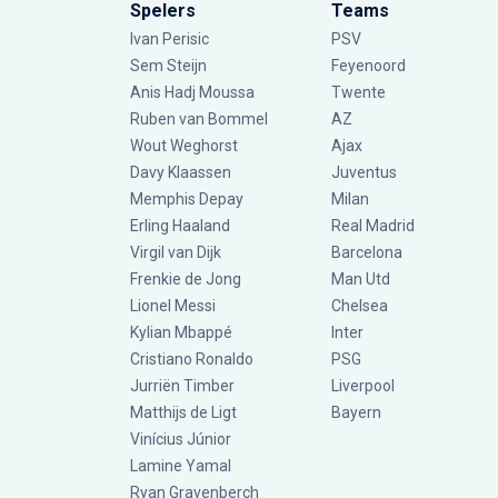
Spelers
Teams
Ivan Perisic
PSV
Sem Steijn
Feyenoord
Anis Hadj Moussa
Twente
Ruben van Bommel
AZ
Wout Weghorst
Ajax
Davy Klaassen
Juventus
Memphis Depay
Milan
Erling Haaland
Real Madrid
Virgil van Dijk
Barcelona
Frenkie de Jong
Man Utd
Lionel Messi
Chelsea
Kylian Mbappé
Inter
Cristiano Ronaldo
PSG
Jurriën Timber
Liverpool
Matthijs de Ligt
Bayern
Vinícius Júnior
Lamine Yamal
Ryan Gravenberch