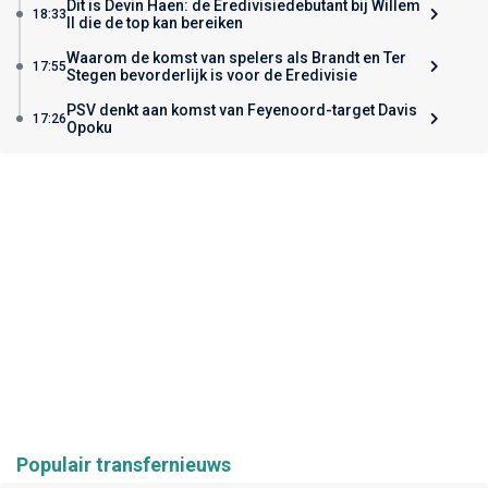
Dit is Devin Haen: de Eredivisiedebutant bij Willem
18:33
II die de top kan bereiken
Waarom de komst van spelers als Brandt en Ter
17:55
Stegen bevorderlijk is voor de Eredivisie
PSV denkt aan komst van Feyenoord-target Davis
17:26
Opoku
Populair transfernieuws