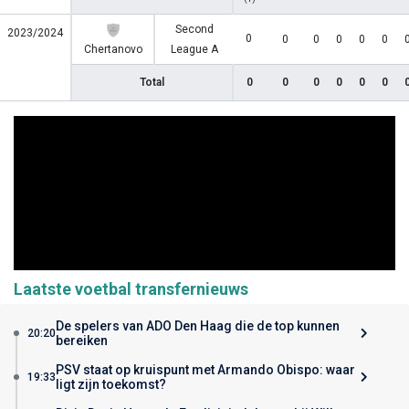
Second
2023/2024
0
0
0
0
0
0
Chertanovo
League A
Total
0
0
0
0
0
0
Laatste voetbal transfernieuws
De spelers van ADO Den Haag die de top kunnen
20:20
bereiken
PSV staat op kruispunt met Armando Obispo: waar
19:33
ligt zijn toekomst?