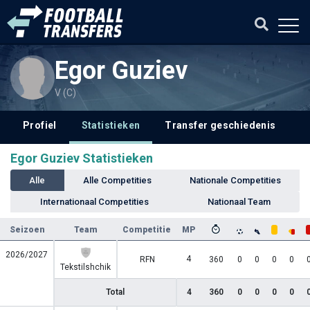
Egor Guziev
V (C)
Profiel
Statistieken
Transfer geschiedenis
Egor Guziev Statistieken
Alle
Alle Competities
Nationale Competities
Internationaal Competities
Nationaal Team
Seizoen
Team
Competitie
MP
2026/2027
4
RFN
360
0
0
0
0
Tekstilshchik
Total
4
360
0
0
0
0