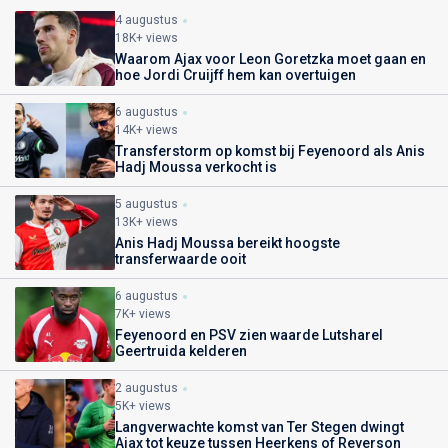
4 augustus
18K+ views
Waarom Ajax voor Leon Goretzka moet gaan en
hoe Jordi Cruijff hem kan overtuigen
6 augustus
14K+ views
Transferstorm op komst bij Feyenoord als Anis
Hadj Moussa verkocht is
5 augustus
13K+ views
Anis Hadj Moussa bereikt hoogste
transferwaarde ooit
6 augustus
7K+ views
Feyenoord en PSV zien waarde Lutsharel
Geertruida kelderen
2 augustus
5K+ views
Langverwachte komst van Ter Stegen dwingt
Ajax tot keuze tussen Heerkens of Reverson