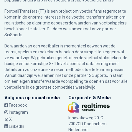
populaire onderwerp in de voetbalwereld: Voetbaltransfers.
FootballTransfers (FT) is een project om voetbalfans tegemoet te
komen in de enorme interesse in de voetbal transfermarkt en om
realistische op algoritme gebaseerde waarden van voetbalspelers
beschikbaar te stellen. Dit doen we samen met onze partner
SciSports
.
De waarde van een voetballer is momenteel gewoon wat de
teams, spelers en makelaars bepalen door simpel te zeggen wat
ze waard zijn. Wij gebruiken gedetailleerde voetbal statistieken, de
huidige en toekomstige Skill levels, contract data en nog meer
details om zo onze unieke rekenmethodes toe te kunnen passen.
Vanuit daar zijn we, samen met onze partner SciSports, in staat
om een eigen transferwaarde voorspelling te doen en dat voor alle
voetballers in de grootste competities wereldwijd.
Volg ons op social media
Corporate & Media
Facebook
Instagram
Innovatieweg 20-C
X
7007CD Doetinchem
LinkedIn
Nederland