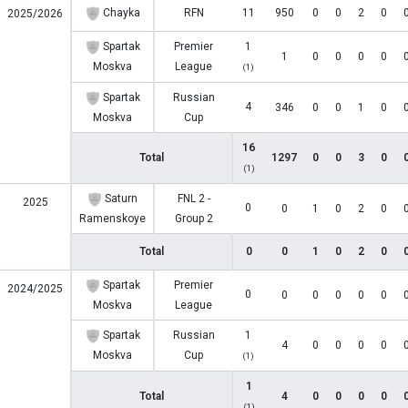
Chayka
RFN
11
950
0
0
2
0
2025/2026
Spartak
Premier
1
1
0
0
0
0
Moskva
League
(1)
Spartak
Russian
4
346
0
0
1
0
Moskva
Cup
16
Total
1297
0
0
3
0
(1)
Saturn
FNL 2 -
2025
0
0
1
0
2
0
Ramenskoye
Group 2
Total
0
0
1
0
2
0
Spartak
Premier
2024/2025
0
0
0
0
0
0
Moskva
League
Spartak
Russian
1
4
0
0
0
0
Moskva
Cup
(1)
1
Total
4
0
0
0
0
(1)