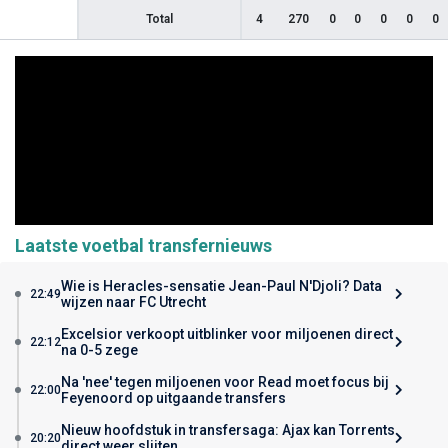
Total
4
270
0
0
0
0
0
Laatste voetbal transfernieuws
Wie is Heracles-sensatie Jean-Paul N'Djoli? Data
22:49
wijzen naar FC Utrecht
Excelsior verkoopt uitblinker voor miljoenen direct
22:12
na 0-5 zege
Na 'nee' tegen miljoenen voor Read moet focus bij
22:00
Feyenoord op uitgaande transfers
Nieuw hoofdstuk in transfersaga: Ajax kan Torrents
20:20
direct weer slijten