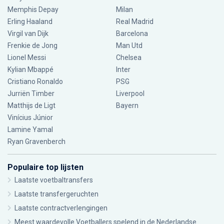
Memphis Depay
Milan
Erling Haaland
Real Madrid
Virgil van Dijk
Barcelona
Frenkie de Jong
Man Utd
Lionel Messi
Chelsea
Kylian Mbappé
Inter
Cristiano Ronaldo
PSG
Jurriën Timber
Liverpool
Matthijs de Ligt
Bayern
Vinícius Júnior
Lamine Yamal
Ryan Gravenberch
Populaire top lijsten
Laatste voetbaltransfers
Laatste transfergeruchten
Laatste contractverlengingen
Meest waardevolle Voetballers spelend in de Nederlandse