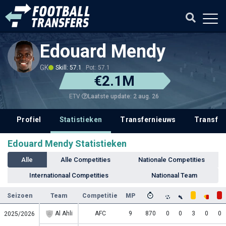
Edouard Mendy
GK
Skill: 57.1
Pot: 57.1
€2.1M
Laatste update: 2 aug. 26
ETV
Profiel
Statistieken
Transfernieuws
Transfer
Edouard Mendy Statistieken
Alle
Alle Competities
Nationale Competities
Internationaal Competities
Nationaal Team
Seizoen
Team
Competitie
MP
Al Ahli
AFC
9
870
0
0
3
0
0
2025/2026