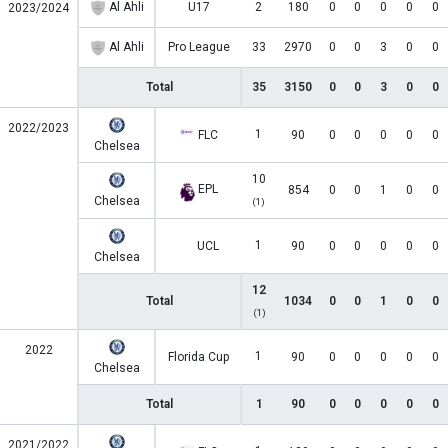
Al Ahli
U17
2
180
0
0
0
0
0
2023/2024
Al Ahli
Pro League
33
2970
0
0
3
0
0
Total
35
3150
0
0
3
0
0
2022/2023
1
FLC
90
0
0
0
0
0
Chelsea
10
EPL
854
0
0
1
0
0
Chelsea
(1)
1
UCL
90
0
0
0
0
0
Chelsea
12
Total
1034
0
0
1
0
0
(1)
2022
1
Florida Cup
90
0
0
0
0
0
Chelsea
Total
1
90
0
0
0
0
0
2021/2022