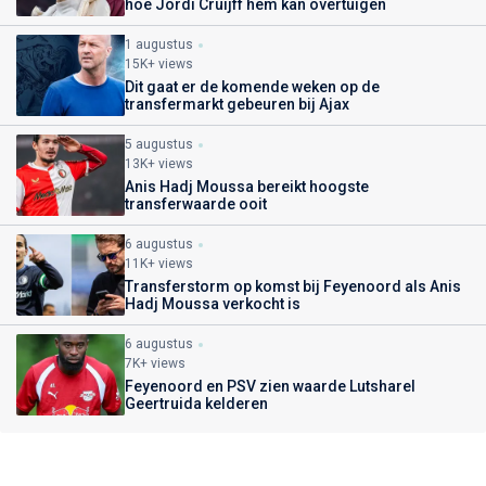
hoe Jordi Cruijff hem kan overtuigen
1 augustus
15K+ views
Dit gaat er de komende weken op de
transfermarkt gebeuren bij Ajax
5 augustus
13K+ views
Anis Hadj Moussa bereikt hoogste
transferwaarde ooit
6 augustus
11K+ views
Transferstorm op komst bij Feyenoord als Anis
Hadj Moussa verkocht is
6 augustus
7K+ views
Feyenoord en PSV zien waarde Lutsharel
Geertruida kelderen