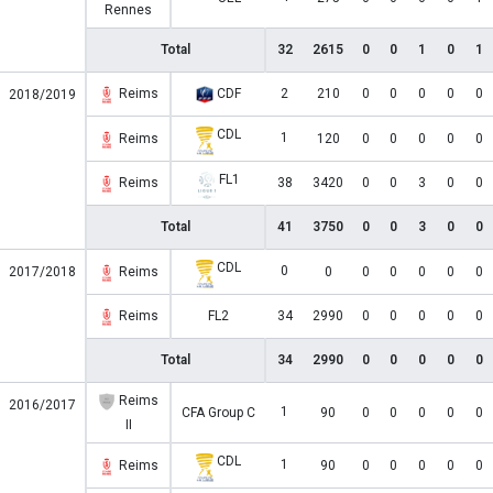
Rennes
Total
32
2615
0
0
1
0
1
Reims
CDF
2
210
0
0
0
0
0
2018/2019
CDL
1
Reims
120
0
0
0
0
0
FL1
Reims
38
3420
0
0
3
0
0
Total
41
3750
0
0
3
0
0
CDL
0
2017/2018
Reims
0
0
0
0
0
0
Reims
FL2
34
2990
0
0
0
0
0
Total
34
2990
0
0
0
0
0
Reims
2016/2017
1
CFA Group C
90
0
0
0
0
0
II
CDL
1
Reims
90
0
0
0
0
0