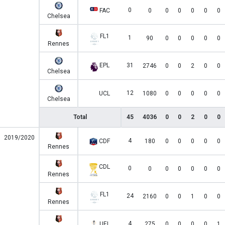
0
FAC
0
0
0
0
0
0
Chelsea
FL1
1
90
0
0
0
0
0
Rennes
EPL
31
2746
0
0
2
0
0
Chelsea
12
UCL
1080
0
0
0
0
0
Chelsea
Total
45
4036
0
0
2
0
0
2019/2020
4
CDF
180
0
0
0
0
0
Rennes
CDL
0
0
0
0
0
0
0
Rennes
FL1
24
2160
0
0
1
0
0
Rennes
4
UEL
275
0
0
0
0
1