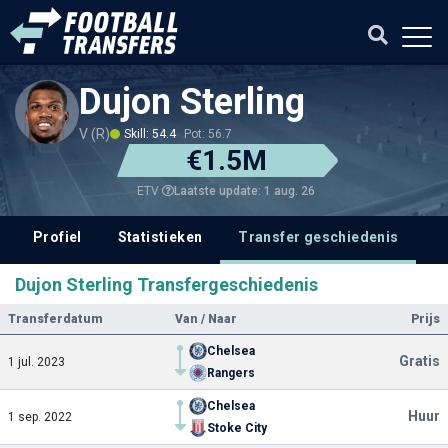
Dujon Sterling
V (R)
Skill: 54.4
Pot: 56.7
€1.5M
Laatste update: 1 aug. 26
ETV
Profiel
Statistieken
Transfer geschiedenis
V
Dujon Sterling Transfergeschiedenis
Transferdatum
Van / Naar
Prijs
Chelsea
Gratis
1 jul. 2023
Rangers
Chelsea
Huur
1 sep. 2022
Stoke City