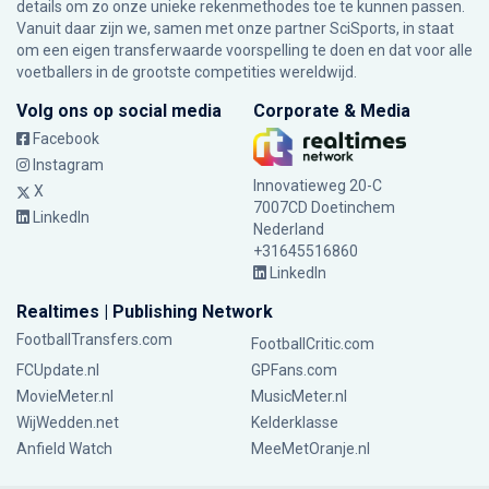
details om zo onze unieke rekenmethodes toe te kunnen passen.
Vanuit daar zijn we, samen met onze partner SciSports, in staat
om een eigen transferwaarde voorspelling te doen en dat voor alle
voetballers in de grootste competities wereldwijd.
Volg ons op social media
Corporate & Media
Facebook
Instagram
Innovatieweg 20-C
X
7007CD Doetinchem
LinkedIn
Nederland
+31645516860
LinkedIn
Realtimes | Publishing Network
FootballTransfers.com
FootballCritic.com
FCUpdate.nl
GPFans.com
MovieMeter.nl
MusicMeter.nl
WijWedden.net
Kelderklasse
Anfield Watch
MeeMetOranje.nl