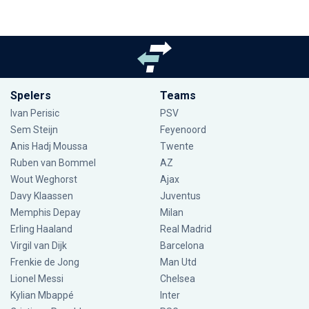
Spelers
Teams
Ivan Perisic
PSV
Sem Steijn
Feyenoord
Anis Hadj Moussa
Twente
Ruben van Bommel
AZ
Wout Weghorst
Ajax
Davy Klaassen
Juventus
Memphis Depay
Milan
Erling Haaland
Real Madrid
Virgil van Dijk
Barcelona
Frenkie de Jong
Man Utd
Lionel Messi
Chelsea
Kylian Mbappé
Inter