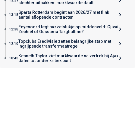
13:57
slechter uitpakken: marktwaarde daalt
Sparta Rotterdam begint aan 2026/27 met flink
13:18
aantal aflopende contracten
Feyenoord legt puzzelstukje op middenveld: Gjivai
12:38
Zechiël of Oussama Targhalline?
Topclubs Eredivisie zetten belangrijke stap met
12:10
ingrijpende transfermaatregel
Kenneth Taylor ziet marktwaarde na vertrek bij Ajax
10:45
dalen tot onder kritiek punt