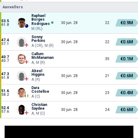
Aanvallers
Raphael
Borges
53.5
€0.9M
30 jun. 28
22
Rodrigues
61.8
M (RL)
Sonny
47.4
Perkins
€0.6M
30 jun. 28
22
57.1
A (CR), M (R)
Callum
40.7
McManaman
€0.1M
35
40.7
A, M (R)
Akeel
47.3
Higgins
€0.6M
30 jun. 28
21
61.8
A (R)
Dara
51.6
Costelloe
€0.4M
30 jun. 28
23
58.2
A (C)
Christian
52.4
Saydee
€0.6M
30 jun. 28
24
57.6
A, M (C)