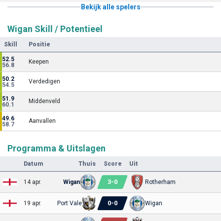
Bekijk alle spelers
Wigan Skill / Potentieel
Skill
Positie
52.5
Keepen
56.8
50.2
Verdedigen
54.5
51.9
Middenveld
60.1
49.6
Aanvallen
58.7
Programma & Uitslagen
Datum
Thuis
Score
Uit
3
-
0
14 apr.
Wigan
Rotherham
0
-
0
19 apr.
Port Vale
Wigan