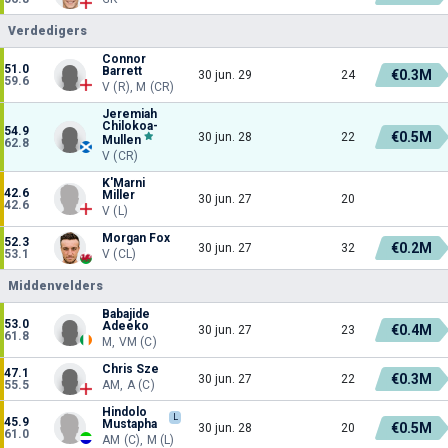
Verdedigers
Connor
51.0
Barrett
€0.3M
30 jun. 29
24
59.6
V (R), M (CR)
Jeremiah
Chilokoa-
54.9
€0.5M
30 jun. 28
22
Mullen
62.8
V (CR)
K'Marni
42.6
Miller
30 jun. 27
20
42.6
V (L)
Morgan Fox
52.3
€0.2M
30 jun. 27
32
53.1
V (CL)
Middenvelders
Babajide
53.0
Adeeko
€0.4M
30 jun. 27
23
61.8
M, VM (C)
Chris Sze
47.1
€0.3M
30 jun. 27
22
55.5
AM, A (C)
Hindolo
L
45.9
Mustapha
€0.5M
30 jun. 28
20
61.0
AM (C), M (L)