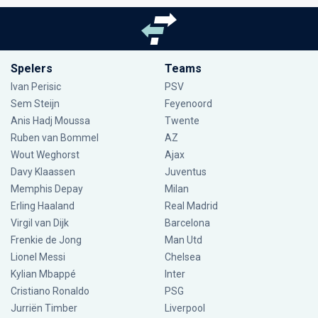
Spelers
Teams
Ivan Perisic
PSV
Sem Steijn
Feyenoord
Anis Hadj Moussa
Twente
Ruben van Bommel
AZ
Wout Weghorst
Ajax
Davy Klaassen
Juventus
Memphis Depay
Milan
Erling Haaland
Real Madrid
Virgil van Dijk
Barcelona
Frenkie de Jong
Man Utd
Lionel Messi
Chelsea
Kylian Mbappé
Inter
Cristiano Ronaldo
PSG
Jurriën Timber
Liverpool