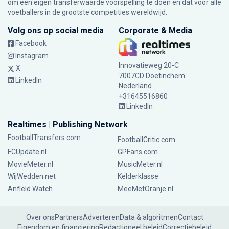
om een eigen transferwaarde voorspelling te doen en dat voor alle
voetballers in de grootste competities wereldwijd.
Volg ons op social media
Corporate & Media
Facebook
Instagram
Innovatieweg 20-C
X
7007CD Doetinchem
LinkedIn
Nederland
+31645516860
LinkedIn
Realtimes | Publishing Network
FootballTransfers.com
FootballCritic.com
FCUpdate.nl
GPFans.com
MovieMeter.nl
MusicMeter.nl
WijWedden.net
Kelderklasse
Anfield Watch
MeeMetOranje.nl
Over ons
Partners
Adverteren
Data & algoritmen
Contact
Eigendom en financiering
Redactioneel beleid
Correctiebeleid