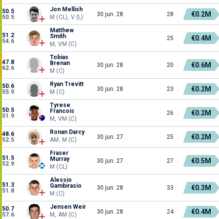
Jon Mellish
50.5
€0.2M
30 jun. 28
28
50.5
M (CL), V (L)
Matthew
51.2
Smith
€0.4M
25
54.6
M, VM (C)
Tobias
47.8
Brenan
€0.6M
30 jun. 28
20
62.6
M (C)
Ryan Trevitt
50.6
€0.2M
30 jun. 28
23
55.9
M (C)
Tyrese
50.5
Francois
€0.2M
26
51.9
M, VM (C)
Ronan Darcy
48.6
€0.2M
30 jun. 27
25
52.5
AM, M (C)
Fraser
51.5
Murray
€0.5M
30 jun. 27
27
52.9
M (CL)
Alessio
51.3
Gambirasio
€0.3M
30 jun. 28
33
51.8
M (C)
Jensen Weir
50.7
€0.4M
30 jun. 28
24
57.6
M, AM (C)