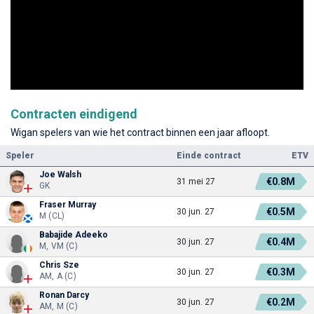
Contracten eindigend
Wigan spelers van wie het contract binnen een jaar afloopt.
Speler
Einde contract
ETV
Joe Walsh
€0.8M
31 mei 27
GK
Fraser Murray
€0.5M
30 jun. 27
M (CL)
Babajide Adeeko
€0.4M
30 jun. 27
M, VM (C)
Chris Sze
€0.3M
30 jun. 27
AM, A (C)
Ronan Darcy
€0.2M
30 jun. 27
AM, M (C)