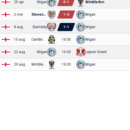
0
-
1
25 apr.
Wigan
Wimbledon
1
-
0
2 mei
Stevenage
Wigan
1
-
1
8 aug.
Barnsley
Wigan
15 aug.
Cambridge
16:00
Wigan
22 aug.
Wigan
16:00
Leyton Orient
29 aug.
Wimbledon
16:00
Wigan