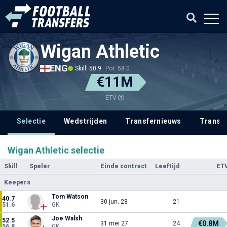
Wigan Athletic
ENG
Skill: 50.9
Pot: 58.0
€11M
ETV
Selectie
Wedstrijden
Transfernieuws
Transf
Wigan Athletic selectie
Skill
Speler
Einde contract
Leeftijd
ET
Keepers
Tom Watson
40.7
30 jun. 28
21
51.6
GK
Joe Walsh
52.5
€0.8M
31 mei 27
24
56.8
GK