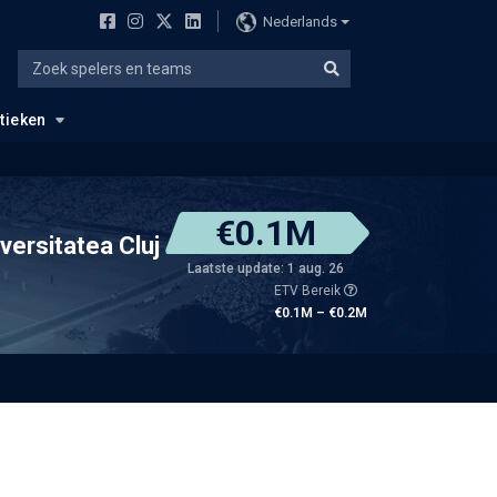
Nederlands
stieken
€0.1M
versitatea Cluj
Laatste update: 1 aug. 26
ETV Bereik
€0.1M – €0.2M