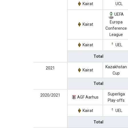
Kairat
UCL
UEFA
Europa
Kairat
Conference
League
Kairat
UEL
Total
Kazakhstan
2021
Kairat
Cup
Total
Superliga
2020/2021
AGF Aarhus
Play-offs
Kairat
UEL
Total