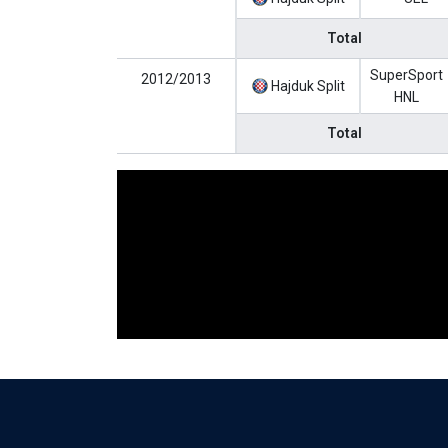
Total
SuperSport
2012/2013
Hajduk Split
HNL
Total