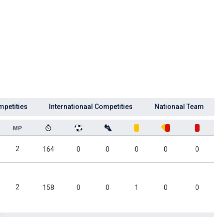
mpetities
Internationaal Competities
Nationaal Team
MP
2
164
0
0
0
0
0
2
158
0
0
1
0
0