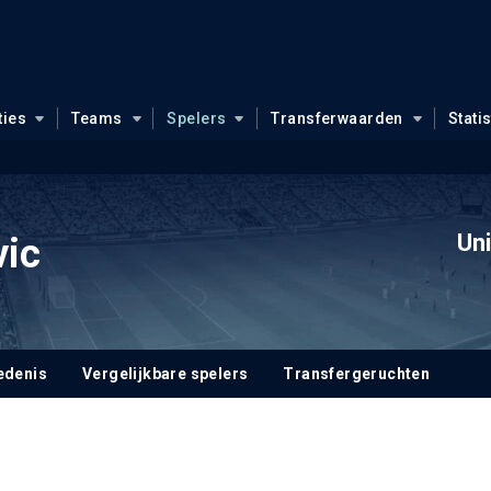
ties
Teams
Spelers
Transferwaarden
Stati
Uni
vic
edenis
Vergelijkbare spelers
Transfergeruchten