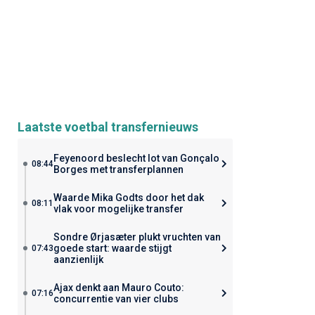
Laatste voetbal transfernieuws
Feyenoord beslecht lot van Gonçalo
08:44
Borges met transferplannen
Waarde Mika Godts door het dak
08:11
vlak voor mogelijke transfer
Sondre Ørjasæter plukt vruchten van
goede start: waarde stijgt
07:43
aanzienlijk
Ajax denkt aan Mauro Couto:
07:16
concurrentie van vier clubs