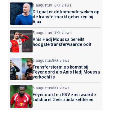
1 augustus
15K+ views
Dit gaat er de komende weken op
de transfermarkt gebeuren bij
Ajax
5 augustus
11K+ views
Anis Hadj Moussa bereikt
hoogste transferwaarde ooit
6 augustus
8K+ views
Transferstorm op komst bij
Feyenoord als Anis Hadj Moussa
verkocht is
6 augustus
6K+ views
Feyenoord en PSV zien waarde
Lutsharel Geertruida kelderen