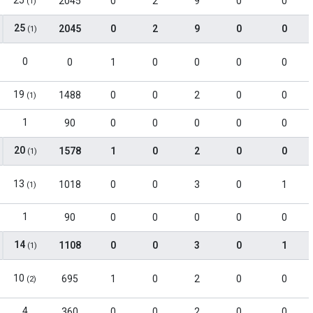
25
2045
0
2
9
0
0
(1)
25
2045
0
2
9
0
0
(1)
0
0
1
0
0
0
0
19
1488
0
0
2
0
0
(1)
1
90
0
0
0
0
0
20
1578
1
0
2
0
0
(1)
13
1018
0
0
3
0
1
(1)
1
90
0
0
0
0
0
14
1108
0
0
3
0
1
(1)
10
695
1
0
2
0
0
(2)
4
360
0
0
2
0
0