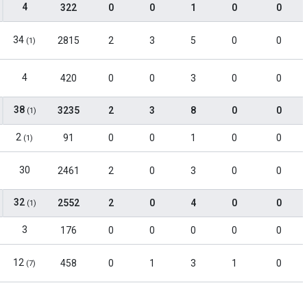
4
322
0
0
1
0
0
34
2815
2
3
5
0
0
(1)
4
420
0
0
3
0
0
38
3235
2
3
8
0
0
(1)
2
91
0
0
1
0
0
(1)
30
2461
2
0
3
0
0
32
2552
2
0
4
0
0
(1)
3
176
0
0
0
0
0
12
458
0
1
3
1
0
(7)