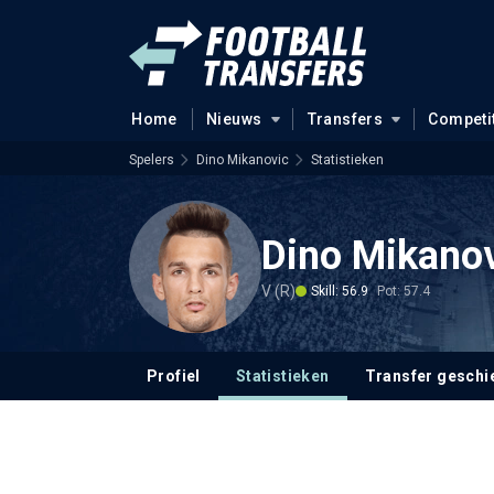
Home
Nieuws
Transfers
Competi
Spelers
Dino Mikanovic
Statistieken
Dino Mikano
V (R)
Skill: 56.9
Pot: 57.4
Profiel
Statistieken
Transfer geschi