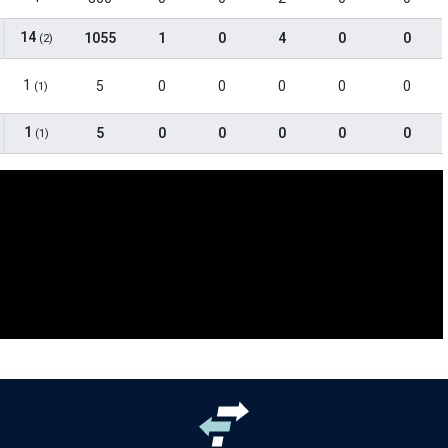
14
1055
1
0
4
0
0
(2)
1
5
0
0
0
0
0
(1)
1
5
0
0
0
0
0
(1)