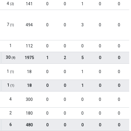
4
141
0
0
1
0
0
(2)
7
494
0
0
3
0
0
(1)
1
112
0
0
0
0
0
30
1975
1
2
5
0
0
(8)
1
18
0
0
1
0
0
(1)
1
18
0
0
1
0
0
(1)
4
300
0
0
0
0
0
2
180
0
0
0
0
0
6
480
0
0
0
0
0