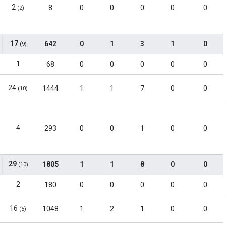
2
8
0
0
0
0
0
(2)
17
642
0
1
3
1
0
(9)
1
68
0
0
0
0
0
24
1444
1
1
7
0
0
(10)
4
293
0
0
1
0
0
29
1805
1
1
8
0
0
(10)
2
180
0
0
0
0
0
16
1048
1
2
1
0
0
(5)