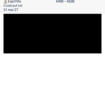
East Fife
€40K – €60K
Contract tot
31 mei 27