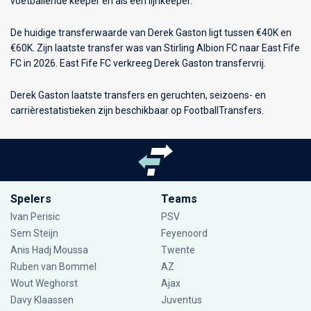
voetballende keeper en als een lijnkeeper.
De huidige transferwaarde van Derek Gaston ligt tussen €40K en
€60K. Zijn laatste transfer was van Stirling Albion FC naar East Fife
FC in 2026. East Fife FC verkreeg Derek Gaston transfervrij.
Derek Gaston laatste transfers en geruchten, seizoens- en
carrièrestatistieken zijn beschikbaar op FootballTransfers.
Spelers
Teams
Ivan Perisic
PSV
Sem Steijn
Feyenoord
Anis Hadj Moussa
Twente
Ruben van Bommel
AZ
Wout Weghorst
Ajax
Davy Klaassen
Juventus