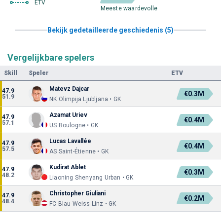
ETV
Meeste waardevolle
Bekijk gedetailleerde geschiedenis (5)
Vergelijkbare spelers
Skill
Speler
ETV
Matevz Dajcar
47.9
€0.3M
51.9
NK Olimpija Ljubljana • GK
Azamat Uriev
47.9
€0.4M
57.1
US Boulogne • GK
Lucas Lavallée
47.9
€0.4M
57.5
AS Saint-Étienne • GK
Kudirat Ablet
47.9
€0.3M
48.2
Liaoning Shenyang Urban • GK
Christopher Giuliani
47.9
€0.2M
48.4
FC Blau-Weiss Linz • GK