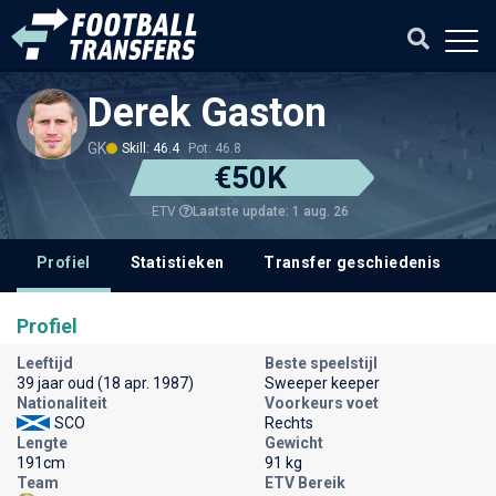
Derek Gaston
GK
Skill: 46.4
Pot: 46.8
€50K
Laatste update: 1 aug. 26
ETV
Profiel
Statistieken
Transfer geschiedenis
V
Profiel
Leeftijd
Beste speelstijl
39 jaar oud (18 apr. 1987)
Sweeper keeper
Nationaliteit
Voorkeurs voet
SCO
Rechts
Lengte
Gewicht
191cm
91 kg
Team
ETV Bereik