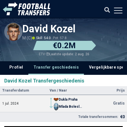
David Kozel
M (C)
Skill: 54.0
Pot: 57.8
€0.2M
Laatste update: 2 aug. 26
ETV
Profiel
Transfer geschiedenis
Vergelijkbare spel
David Kozel Transfergeschiedenis
Transferdatum
Van / Naar
Prijs
Dukla Praha
Gratis
1 jul. 2024
Mlada Boleslav
€0
Totale transfersommen: