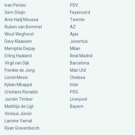
Ivan Perisic
PSV
Sem Steijn
Feyenoord
Anis Hadj Moussa
Twente
Ruben van Bommel
AZ
Wout Weghorst
Ajax
Davy Klaassen
Juventus
Memphis Depay
Milan
Erling Haaland
Real Madrid
Virgil van Dijk
Barcelona
Frenkie de Jong
Man Utd
Lionel Messi
Chelsea
Kylian Mbappé
Inter
Cristiano Ronaldo
PSG
Jurriën Timber
Liverpool
Matthijs de Ligt
Bayern
Vinícius Júnior
Lamine Yamal
Ryan Gravenberch