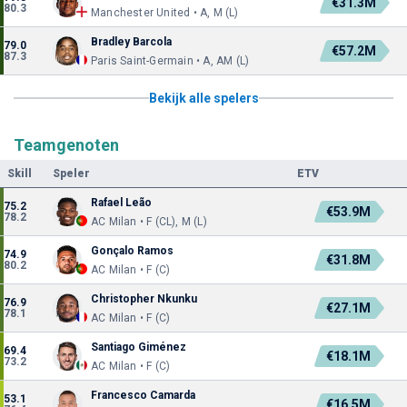
€31.3M
80.3
Manchester United • A, M (L)
Bradley Barcola
79.0
€57.2M
87.3
Paris Saint-Germain • A, AM (L)
Bekijk alle spelers
Teamgenoten
Skill
Speler
ETV
Rafael Leão
75.2
€53.9M
78.2
AC Milan • F (CL), M (L)
Gonçalo Ramos
74.9
€31.8M
80.2
AC Milan • F (C)
Christopher Nkunku
76.9
€27.1M
78.1
AC Milan • F (C)
Santiago Giménez
69.4
€18.1M
73.2
AC Milan • F (C)
Francesco Camarda
53.1
€16.5M