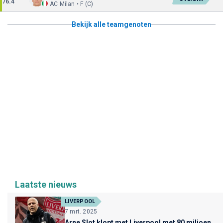
76.4
AC Milan • F (C)
Bekijk alle teamgenoten
Laatste nieuws
LIVERPOOL
7 mrt. 2025
Arne Slot klopt met Liverpool met 80 miljoen