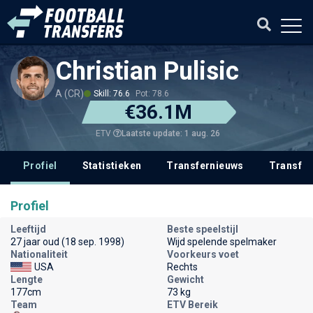
Christian Pulisic
A (CR)
Skill: 76.6
Pot: 78.6
€36.1M
Laatste update: 1 aug. 26
ETV
Profiel
Statistieken
Transfernieuws
Transfer
Profiel
Leeftijd
Beste speelstijl
27 jaar oud (18 sep. 1998)
Wijd spelende spelmaker
Nationaliteit
Voorkeurs voet
USA
Rechts
Lengte
Gewicht
177cm
73 kg
Team
ETV Bereik