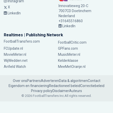
Instagram
Innovatieweg 20-C
X
7007CD Doetinchem
LinkedIn
Nederland
+31645516860
LinkedIn
Realtimes | Publishing Network
FootballTransfers.com
FootballCritic.com
FCUpdate.nl
GPFans.com
MovieMeter.nl
MusicMeter.nl
WijWedden.net
Kelderklasse
Anfield Watch
MeeMetOranje.nl
Over ons
Partners
Adverteren
Data & algoritmen
Contact
Eigendom en financiering
Redactioneel beleid
Correctiebeleid
Privacy policy
Disclaimer
Auteurs
© 2026 FootballTransfers Inc.
All rights reserved.