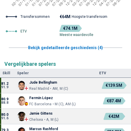
€64M
Transfersommen
Hoogste transfersom
€74.1M
ETV
Meeste waardevolle
Bekijk gedetailleerde geschiedenis (4)
Vergelijkbare spelers
Skill
Speler
ETV
Jude Bellingham
81.2
€139.5M
91.9
Real Madrid • AM, M (C)
Fermín López
80.9
€87.4M
88.8
FC Barcelona • M (C), AM (L)
Jamie Gittens
80.0
€42M
91.6
Chelsea • A, M (L)
Marcus Rashford
79.3