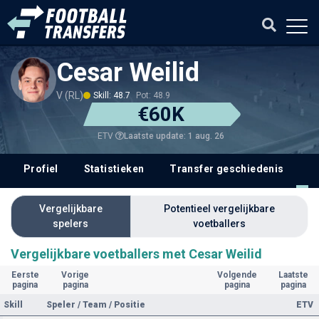
Cesar Weilid
V (RL)
Skill: 48.7
Pot: 48.9
€60K
Laatste update: 1 aug. 26
ETV
Profiel
Statistieken
Transfer geschiedenis
V
Vergelijkbare
Potentieel vergelijkbare
spelers
voetballers
Vergelijkbare voetballers met Cesar Weilid
Eerste
Vorige
Volgende
Laatste
pagina
pagina
pagina
pagina
Skill
Speler / Team / Positie
ETV