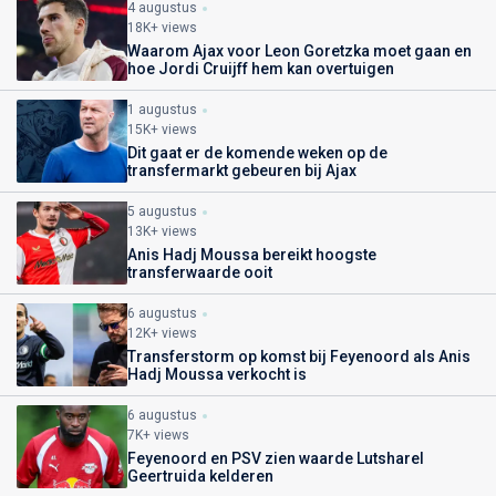
4 augustus
18K+ views
Waarom Ajax voor Leon Goretzka moet gaan en
hoe Jordi Cruijff hem kan overtuigen
1 augustus
15K+ views
Dit gaat er de komende weken op de
transfermarkt gebeuren bij Ajax
5 augustus
13K+ views
Anis Hadj Moussa bereikt hoogste
transferwaarde ooit
6 augustus
12K+ views
Transferstorm op komst bij Feyenoord als Anis
Hadj Moussa verkocht is
6 augustus
7K+ views
Feyenoord en PSV zien waarde Lutsharel
Geertruida kelderen