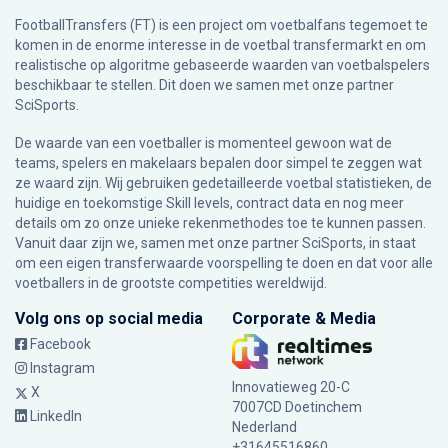
FootballTransfers (FT) is een project om voetbalfans tegemoet te
komen in de enorme interesse in de voetbal transfermarkt en om
realistische op algoritme gebaseerde waarden van voetbalspelers
beschikbaar te stellen. Dit doen we samen met onze partner
SciSports
.
De waarde van een voetballer is momenteel gewoon wat de
teams, spelers en makelaars bepalen door simpel te zeggen wat
ze waard zijn. Wij gebruiken gedetailleerde voetbal statistieken, de
huidige en toekomstige Skill levels, contract data en nog meer
details om zo onze unieke rekenmethodes toe te kunnen passen.
Vanuit daar zijn we, samen met onze partner SciSports, in staat
om een eigen transferwaarde voorspelling te doen en dat voor alle
voetballers in de grootste competities wereldwijd.
Volg ons op social media
Corporate & Media
Facebook
Instagram
Innovatieweg 20-C
X
7007CD Doetinchem
LinkedIn
Nederland
+31645516860