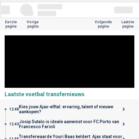
Eerste
Vorige
Volgende
Laatste
pagina
pagina
pagina
pagina
Laatste voetbal transfernieuws
Kies jouw Ajax-elftal: ervaring, talent of nieuwe
12:48
aankopen?
Josip Sutalo is ideale aanwinst voor FC Porto van
12:43
Francesco Farioli
Transferwaarde Youri Baas keldert: Ajax staat voor
11:55