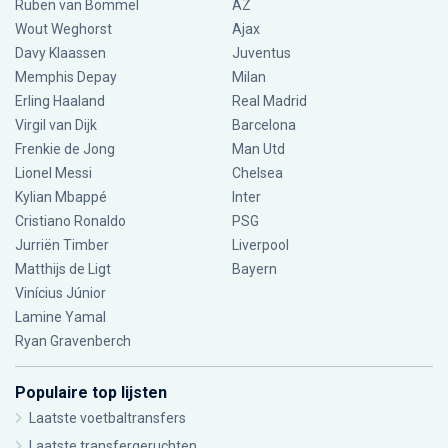
Ruben van Bommel
AZ
Wout Weghorst
Ajax
Davy Klaassen
Juventus
Memphis Depay
Milan
Erling Haaland
Real Madrid
Virgil van Dijk
Barcelona
Frenkie de Jong
Man Utd
Lionel Messi
Chelsea
Kylian Mbappé
Inter
Cristiano Ronaldo
PSG
Jurriën Timber
Liverpool
Matthijs de Ligt
Bayern
Vinícius Júnior
Lamine Yamal
Ryan Gravenberch
Populaire top lijsten
Laatste voetbaltransfers
Laatste transfergeruchten