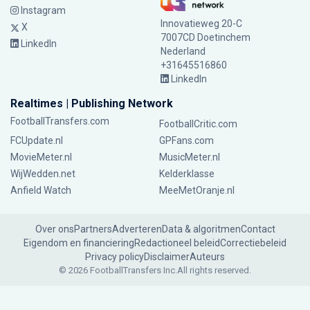
Instagram
Innovatieweg 20-C
X
7007CD Doetinchem
LinkedIn
Nederland
+31645516860
LinkedIn
Realtimes | Publishing Network
FootballTransfers.com
FootballCritic.com
FCUpdate.nl
GPFans.com
MovieMeter.nl
MusicMeter.nl
WijWedden.net
Kelderklasse
Anfield Watch
MeeMetOranje.nl
Over ons
Partners
Adverteren
Data & algoritmen
Contact
Eigendom en financiering
Redactioneel beleid
Correctiebeleid
Privacy policy
Disclaimer
Auteurs
© 2026 FootballTransfers Inc.
All rights reserved.