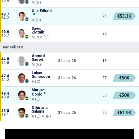
50.9
M (R)
Olle Edlund
49.7
€53.3K
26
54.2
M (C)
David
46.6
Zlotnik
30
46.7
M, VM (C)
Aanvallers
Ahmed
44.8
Saeed
31 dec. 28
18
44.8
M (R)
Lukas
42.4
Sunesson
€50K
31 dec. 26
27
44.2
A (C)
Marijan
49.4
Cosic
€50K
30
49.4
A (L)
Othmane
45.8
Salama
€81.9K
31 dec. 26
25
49.1
A (L), M (R)