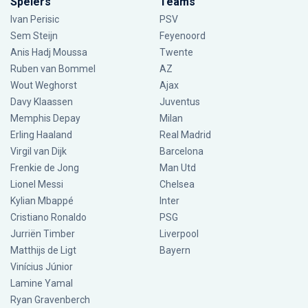
Spelers
Teams
Ivan Perisic
PSV
Sem Steijn
Feyenoord
Anis Hadj Moussa
Twente
Ruben van Bommel
AZ
Wout Weghorst
Ajax
Davy Klaassen
Juventus
Memphis Depay
Milan
Erling Haaland
Real Madrid
Virgil van Dijk
Barcelona
Frenkie de Jong
Man Utd
Lionel Messi
Chelsea
Kylian Mbappé
Inter
Cristiano Ronaldo
PSG
Jurriën Timber
Liverpool
Matthijs de Ligt
Bayern
Vinícius Júnior
Lamine Yamal
Ryan Gravenberch