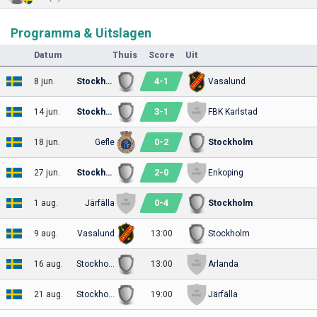
Programma & Uitslagen
Datum
Thuis
Score
Uit
4
-
1
8 jun.
Stockholm
Vasalund
3
-
1
14 jun.
Stockholm
FBK Karlstad
0
-
2
18 jun.
Gefle
Stockholm
2
-
0
27 jun.
Stockholm
Enkoping
0
-
4
1 aug.
Järfälla
Stockholm
9 aug.
Vasalund
13:00
Stockholm
16 aug.
Stockholm
13:00
Arlanda
21 aug.
Stockholm
19:00
Järfälla