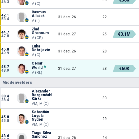
46.3
V (C)
Rasmus
42.1
Allbäck
31 dec. 26
22
53.4
V (L)
Ziad
44.7
Ghanoum
€0.1M
31 dec. 27
25
47.8
V (CR)
Luka
45.8
Dobrijevic
31 dec. 26
28
49.9
V (C)
Cesar
48.7
Weilid
€60K
31 dec. 27
28
48.9
V (RL)
Middenvelders
Alexander
Bergendahl
38.4
30
Kärki
38.4
VM, M (C)
Sebastián
Loyola
45.8
29
Nydén
45.8
VM, M (C)
Tiago Silva
43.6
Sanchez
31 dec. 26
24