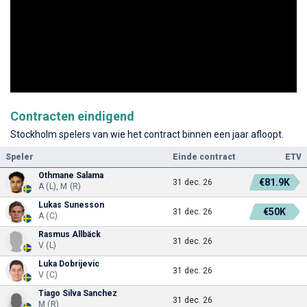
Contracten eindigend
Stockholm spelers van wie het contract binnen een jaar afloopt.
Speler
Einde contract
ETV
Othmane Salama
€81.9K
31 dec. 26
A (L), M (R)
Lukas Sunesson
€50K
31 dec. 26
A (C)
Rasmus Allbäck
31 dec. 26
V (L)
Luka Dobrijevic
31 dec. 26
V (C)
Tiago Silva Sanchez
31 dec. 26
M (R)