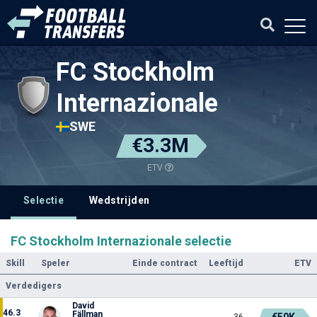
FC Stockholm
Internazionale
SWE
€3.3M
ETV
Selectie
Wedstrijden
FC Stockholm Internazionale selectie
Skill
Speler
Einde contract
Leeftijd
ETV
Verdedigers
David
46.3
Fällman
€50K
36