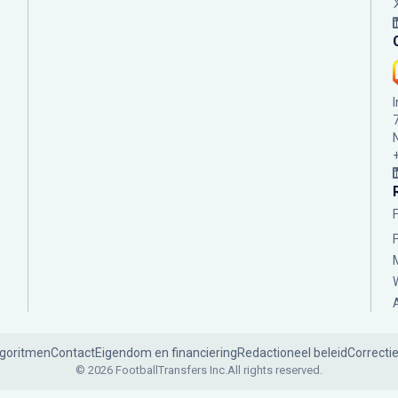
lgoritmen
Contact
Eigendom en financiering
Redactioneel beleid
Correcti
© 2026 FootballTransfers Inc.
All rights reserved.