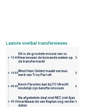
Laatste voetbal transfernieuws
Dit is de grootste missie van sc
Heerenveen de komende weken op
10:40
de transfermarkt
West Ham United maakt serieus
10:03
werk van Troy Parrott
Kevin Paredes kan bij FC Utrecht
09:45
eindelijk zijn belofte inlossen
Na afgeketste deal met NEC ziet Ajax
marktwaarde van Kaplan nog verder
09:25
dalen