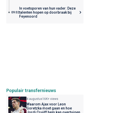
In voetsporen van hun vader: Deze
talenten hopen op doorbraak bij
09:02
Feyenoord
Populair transfernieuws
4 augustus
16K+ views
Waarom Ajax voor Leon
Goretzka moet gaan en hoe
Jordi Cruijff hem kan overtuigen