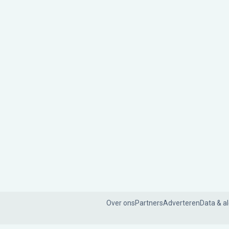
Over ons
Partners
Adverteren
Data & a