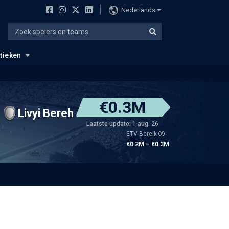
Nederlands
stieken
€0.3M
Livyi Bereh
Laatste update: 1 aug. 26
ETV Bereik
€0.2M – €0.3M