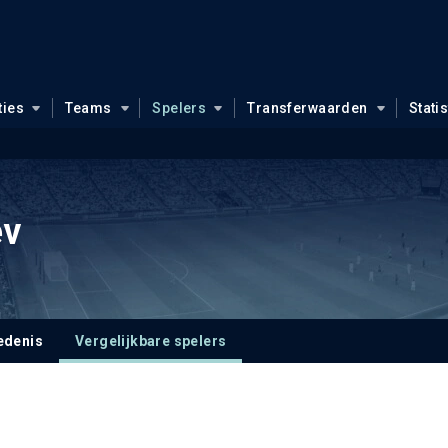
ties
Teams
Spelers
Transferwaarden
Stati
ev
edenis
Vergelijkbare spelers