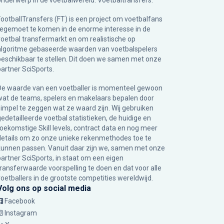
onderwerp in de voetbalwereld: Voetbaltransfers.
FootballTransfers (FT) is een project om voetbalfans
tegemoet te komen in de enorme interesse in de
voetbal transfermarkt en om realistische op
algoritme gebaseerde waarden van voetbalspelers
beschikbaar te stellen. Dit doen we samen met onze
partner
SciSports
.
De waarde van een voetballer is momenteel gewoon
wat de teams, spelers en makelaars bepalen door
simpel te zeggen wat ze waard zijn. Wij gebruiken
gedetailleerde voetbal statistieken, de huidige en
toekomstige Skill levels, contract data en nog meer
details om zo onze unieke rekenmethodes toe te
kunnen passen. Vanuit daar zijn we, samen met onze
partner SciSports, in staat om een eigen
transferwaarde voorspelling te doen en dat voor alle
voetballers in de grootste competities wereldwijd.
Volg ons op social media
Facebook
Instagram