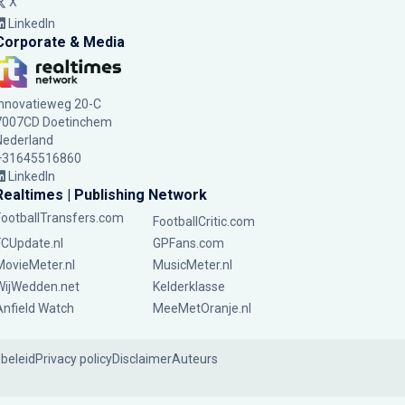
X
LinkedIn
Corporate & Media
Innovatieweg 20-C
7007CD Doetinchem
Nederland
+31645516860
LinkedIn
Realtimes | Publishing Network
FootballTransfers.com
FootballCritic.com
FCUpdate.nl
GPFans.com
MovieMeter.nl
MusicMeter.nl
WijWedden.net
Kelderklasse
Anfield Watch
MeeMetOranje.nl
ebeleid
Privacy policy
Disclaimer
Auteurs