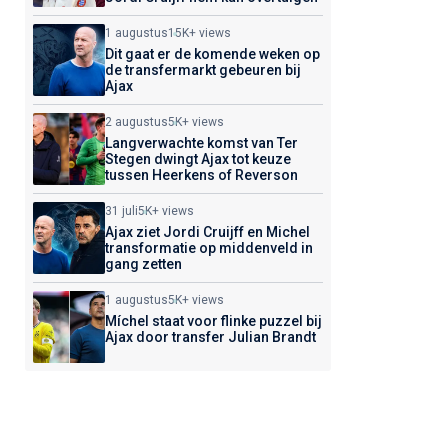
1 augustus
15K+ views
Dit gaat er de komende weken op
de transfermarkt gebeuren bij
Ajax
2 augustus
5K+ views
Langverwachte komst van Ter
Stegen dwingt Ajax tot keuze
tussen Heerkens of Reverson
31 juli
5K+ views
Ajax ziet Jordi Cruijff en Michel
transformatie op middenveld in
gang zetten
1 augustus
5K+ views
Míchel staat voor flinke puzzel bij
Ajax door transfer Julian Brandt