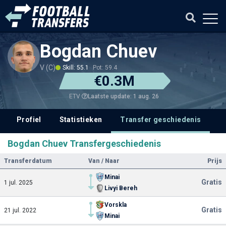
Bogdan Chuev
V (C)
Skill: 55.1
Pot: 59.4
€0.3M
Laatste update: 1 aug. 26
ETV
Profiel
Statistieken
Transfer geschiedenis
V
Bogdan Chuev Transfergeschiedenis
Transferdatum
Van / Naar
Prijs
Minai
Gratis
1 jul. 2025
Livyi Bereh
Vorskla
Gratis
21 jul. 2022
Minai