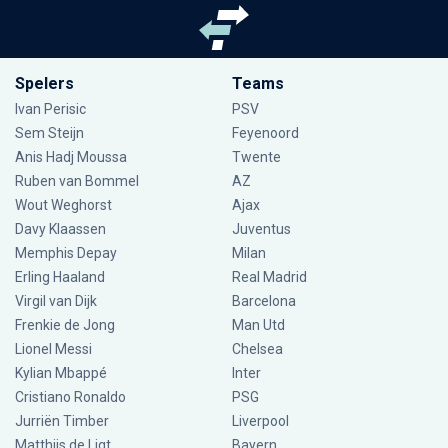
Spelers
Teams
Ivan Perisic
PSV
Sem Steijn
Feyenoord
Anis Hadj Moussa
Twente
Ruben van Bommel
AZ
Wout Weghorst
Ajax
Davy Klaassen
Juventus
Memphis Depay
Milan
Erling Haaland
Real Madrid
Virgil van Dijk
Barcelona
Frenkie de Jong
Man Utd
Lionel Messi
Chelsea
Kylian Mbappé
Inter
Cristiano Ronaldo
PSG
Jurriën Timber
Liverpool
Matthijs de Ligt
Bayern