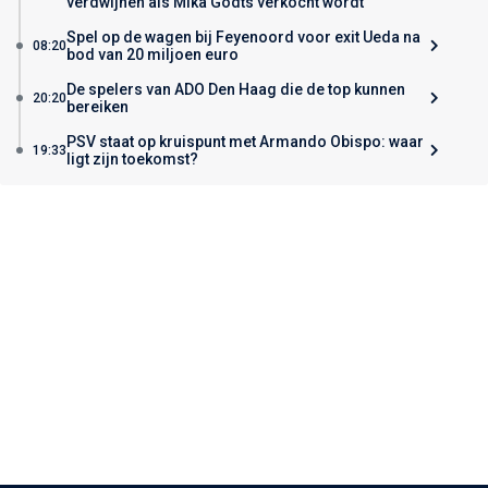
verdwijnen als Mika Godts verkocht wordt
Spel op de wagen bij Feyenoord voor exit Ueda na
08:20
bod van 20 miljoen euro
De spelers van ADO Den Haag die de top kunnen
20:20
bereiken
PSV staat op kruispunt met Armando Obispo: waar
19:33
ligt zijn toekomst?