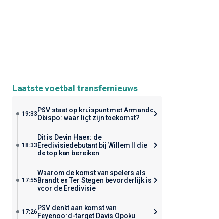
Laatste voetbal transfernieuws
PSV staat op kruispunt met Armando
19:33
Obispo: waar ligt zijn toekomst?
Dit is Devin Haen: de
Eredivisiedebutant bij Willem II die
18:33
de top kan bereiken
Waarom de komst van spelers als
Brandt en Ter Stegen bevorderlijk is
17:55
voor de Eredivisie
PSV denkt aan komst van
17:26
Feyenoord-target Davis Opoku