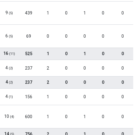
9
439
1
0
1
0
0
(5)
6
69
0
0
0
0
0
(5)
16
525
1
0
1
0
0
(11)
4
237
2
0
0
0
0
(2)
4
237
2
0
0
0
0
(2)
4
156
1
0
0
0
0
(1)
10
600
1
0
1
0
0
(4)
14
756
2
0
1
0
0
(5)