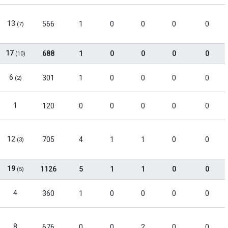
13
566
1
0
0
0
0
(7)
17
688
1
0
0
0
0
(10)
6
301
1
0
0
0
0
(2)
1
120
0
0
0
0
0
12
705
4
1
1
0
0
(3)
19
1126
5
1
1
0
0
(5)
4
360
1
0
0
0
0
8
676
0
0
2
0
0