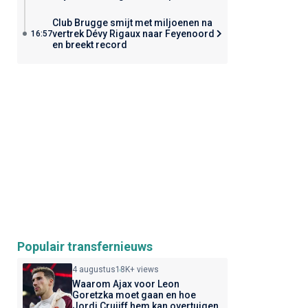
Club Brugge smijt met miljoenen na
vertrek Dévy Rigaux naar Feyenoord
16:57
en breekt record
Populair transfernieuws
4 augustus
18K+ views
Waarom Ajax voor Leon
Goretzka moet gaan en hoe
Jordi Cruijff hem kan overtuigen