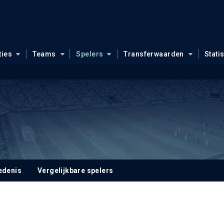
ties
Teams
Spelers
Transferwaarden
Stati
edenis
Vergelijkbare spelers