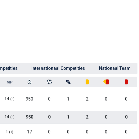
mpetities
Internationaal Competities
Nationaal Team
MP
14
950
0
1
2
0
0
(5)
14
950
0
1
2
0
0
(5)
1
17
0
0
0
0
0
(1)