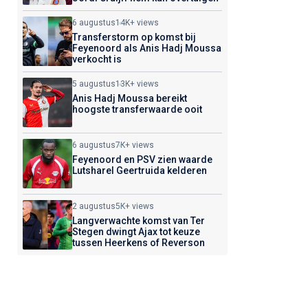
6 augustus
14K+ views
Transferstorm op komst bij
Feyenoord als Anis Hadj Moussa
verkocht is
5 augustus
13K+ views
Anis Hadj Moussa bereikt
hoogste transferwaarde ooit
6 augustus
7K+ views
Feyenoord en PSV zien waarde
Lutsharel Geertruida kelderen
2 augustus
5K+ views
Langverwachte komst van Ter
Stegen dwingt Ajax tot keuze
tussen Heerkens of Reverson