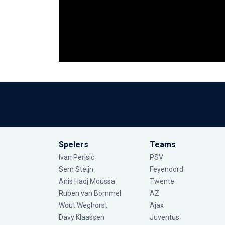
Spelers
Teams
Ivan Perisic
PSV
Sem Steijn
Feyenoord
Anis Hadj Moussa
Twente
Ruben van Bommel
AZ
Wout Weghorst
Ajax
Davy Klaassen
Juventus