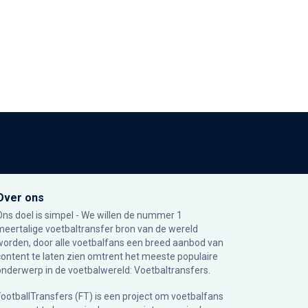
Over ons
Ons doel is simpel - We willen de nummer 1
meertalige voetbaltransfer bron van de wereld
worden, door alle voetbalfans een breed aanbod van
content te laten zien omtrent het meeste populaire
onderwerp in de voetbalwereld: Voetbaltransfers.
FootballTransfers (FT) is een project om voetbalfans