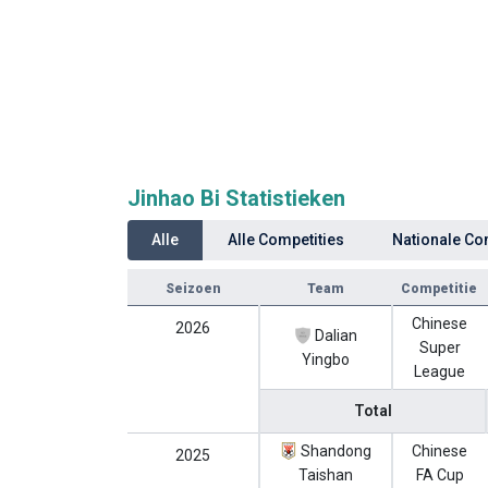
Jinhao Bi Statistieken
Alle
Alle Competities
Nationale Co
Seizoen
Team
Competitie
Chinese
2026
Dalian
Super
Yingbo
League
Total
Shandong
Chinese
2025
Taishan
FA Cup