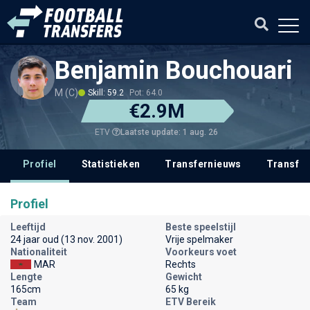
Benjamin Bouchouari
M (C)
Skill: 59.2
Pot: 64.0
€2.9M
Laatste update: 1 aug. 26
ETV
Profiel
Statistieken
Transfernieuws
Transfer
Profiel
Leeftijd
Beste speelstijl
24 jaar oud (13 nov. 2001)
Vrije spelmaker
Nationaliteit
Voorkeurs voet
MAR
Rechts
Lengte
Gewicht
165cm
65 kg
Team
ETV Bereik