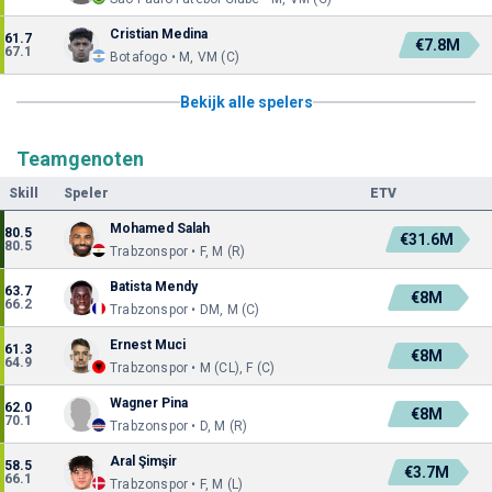
Cristian Medina
61.7
€7.8M
67.1
Botafogo • M, VM (C)
Bekijk alle spelers
Teamgenoten
Skill
Speler
ETV
Mohamed Salah
80.5
€31.6M
80.5
Trabzonspor • F, M (R)
Batista Mendy
63.7
€8M
66.2
Trabzonspor • DM, M (C)
Ernest Muci
61.3
€8M
64.9
Trabzonspor • M (CL), F (C)
Wagner Pina
62.0
€8M
70.1
Trabzonspor • D, M (R)
Aral Şimşir
58.5
€3.7M
66.1
Trabzonspor • F, M (L)