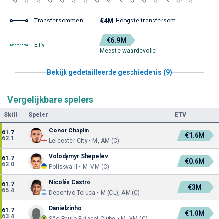
€4M
Transfersommen
Hoogste transfersom
€6.9M
ETV
Meeste waardevolle
Bekijk gedetailleerde geschiedenis (9)
Vergelijkbare spelers
Skill
Speler
ETV
Conor Chaplin
61.7
€1.6M
62.1
Leicester City • M, AM (C)
Volodymyr Shepelev
61.7
€0.6M
62.0
Polissya II • M, VM (C)
Nicolás Castro
61.7
€3M
65.4
Deportivo Toluca • M (CL), AM (C)
Danielzinho
61.7
€1.0M
63.4
São Paulo Futebol Clube • M, VM (C)