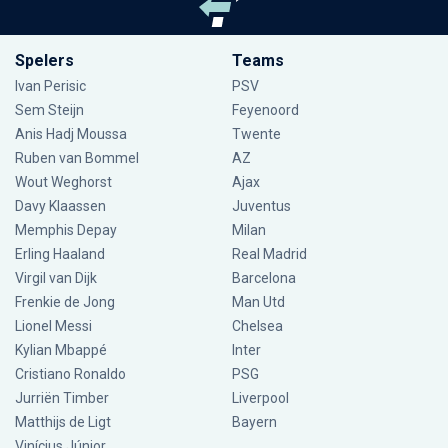
Spelers
Teams
Ivan Perisic
PSV
Sem Steijn
Feyenoord
Anis Hadj Moussa
Twente
Ruben van Bommel
AZ
Wout Weghorst
Ajax
Davy Klaassen
Juventus
Memphis Depay
Milan
Erling Haaland
Real Madrid
Virgil van Dijk
Barcelona
Frenkie de Jong
Man Utd
Lionel Messi
Chelsea
Kylian Mbappé
Inter
Cristiano Ronaldo
PSG
Jurriën Timber
Liverpool
Matthijs de Ligt
Bayern
Vinícius Júnior