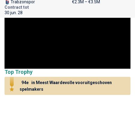
Trabzonspor
€2.3M – €3.5M
Contract tot
30 jun. 28
Top Trophy
94e
in Meest Waardevolle vooruitgeschoven
spelmakers