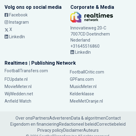
Volg ons op social media
Corporate & Media
Facebook
Instagram
Innovatieweg 20-C
X
7007CD Doetinchem
LinkedIn
Nederland
+31645516860
LinkedIn
Realtimes | Publishing Network
FootballTransfers.com
FootballCritic.com
FCUpdate.nl
GPFans.com
MovieMeter.nl
MusicMeter.nl
WijWedden.net
Kelderklasse
Anfield Watch
MeeMetOranje.nl
Over ons
Partners
Adverteren
Data & algoritmen
Contact
Eigendom en financiering
Redactioneel beleid
Correctiebeleid
Privacy policy
Disclaimer
Auteurs