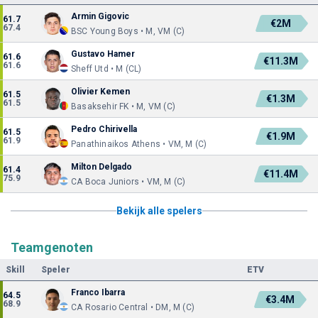
Armin Gigovic
61.7
€2M
67.4
BSC Young Boys • M, VM (C)
Gustavo Hamer
61.6
€11.3M
61.6
Sheff Utd • M (CL)
Olivier Kemen
61.5
€1.3M
61.5
Basaksehir FK • M, VM (C)
Pedro Chirivella
61.5
€1.9M
61.9
Panathinaikos Athens • VM, M (C)
Milton Delgado
61.4
€11.4M
75.9
CA Boca Juniors • VM, M (C)
Bekijk alle spelers
Teamgenoten
Skill
Speler
ETV
Franco Ibarra
64.5
€3.4M
68.9
CA Rosario Central • DM, M (C)