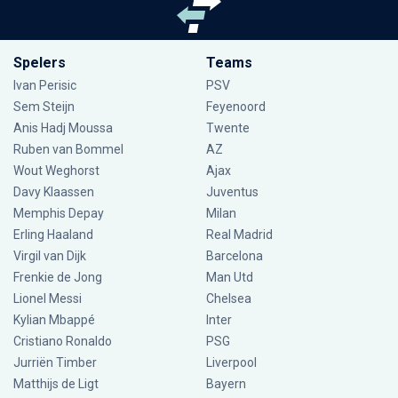
Spelers
Teams
Ivan Perisic
PSV
Sem Steijn
Feyenoord
Anis Hadj Moussa
Twente
Ruben van Bommel
AZ
Wout Weghorst
Ajax
Davy Klaassen
Juventus
Memphis Depay
Milan
Erling Haaland
Real Madrid
Virgil van Dijk
Barcelona
Frenkie de Jong
Man Utd
Lionel Messi
Chelsea
Kylian Mbappé
Inter
Cristiano Ronaldo
PSG
Jurriën Timber
Liverpool
Matthijs de Ligt
Bayern