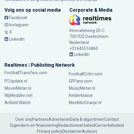
Volg ons op social media
Corporate & Media
Facebook
Instagram
Innovatieweg 20-C
X
7007CD Doetinchem
LinkedIn
Nederland
+31645516860
LinkedIn
Realtimes | Publishing Network
FootballTransfers.com
FootballCritic.com
FCUpdate.nl
GPFans.com
MovieMeter.nl
MusicMeter.nl
WijWedden.net
Kelderklasse
Anfield Watch
MeeMetOranje.nl
Over ons
Partners
Adverteren
Data & algoritmen
Contact
Eigendom en financiering
Redactioneel beleid
Correctiebeleid
Privacy policy
Disclaimer
Auteurs