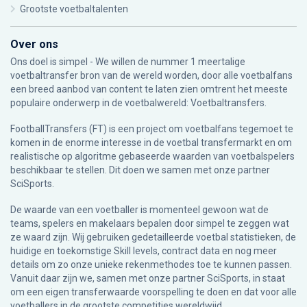
Grootste voetbaltalenten
Over ons
Ons doel is simpel - We willen de nummer 1 meertalige
voetbaltransfer bron van de wereld worden, door alle voetbalfans
een breed aanbod van content te laten zien omtrent het meeste
populaire onderwerp in de voetbalwereld: Voetbaltransfers.
FootballTransfers (FT) is een project om voetbalfans tegemoet te
komen in de enorme interesse in de voetbal transfermarkt en om
realistische op algoritme gebaseerde waarden van voetbalspelers
beschikbaar te stellen. Dit doen we samen met onze partner
SciSports
.
De waarde van een voetballer is momenteel gewoon wat de
teams, spelers en makelaars bepalen door simpel te zeggen wat
ze waard zijn. Wij gebruiken gedetailleerde voetbal statistieken, de
huidige en toekomstige Skill levels, contract data en nog meer
details om zo onze unieke rekenmethodes toe te kunnen passen.
Vanuit daar zijn we, samen met onze partner SciSports, in staat
om een eigen transferwaarde voorspelling te doen en dat voor alle
voetballers in de grootste competities wereldwijd.