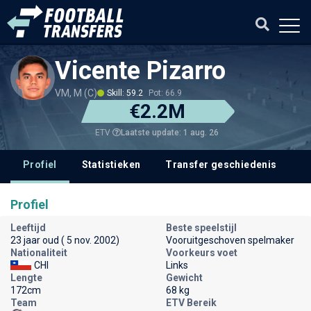
Vicente Pizarro
VM, M (C)
Skill: 59.2
Pot: 66.9
€2.2M
Laatste update: 1 aug. 26
ETV
Profiel
Statistieken
Transfer geschiedenis
V
Profiel
Leeftijd
Beste speelstijl
23 jaar oud ( 5 nov. 2002)
Vooruitgeschoven spelmaker
Nationaliteit
Voorkeurs voet
CHI
Links
Lengte
Gewicht
172cm
68 kg
Team
ETV Bereik