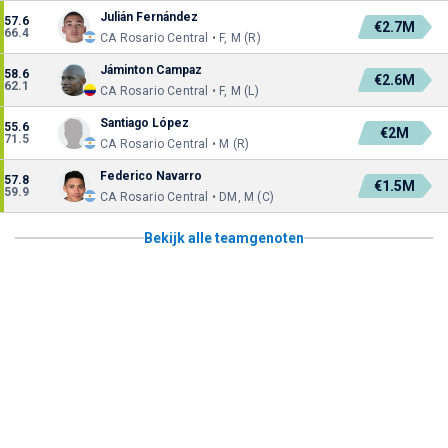
Julián Fernández
57.6
€2.7M
66.4
CA Rosario Central • F, M (R)
Jáminton Campaz
58.6
€2.6M
62.1
CA Rosario Central • F, M (L)
Santiago López
55.6
€2M
71.5
CA Rosario Central • M (R)
Federico Navarro
57.8
€1.5M
59.9
CA Rosario Central • DM, M (C)
Bekijk alle teamgenoten