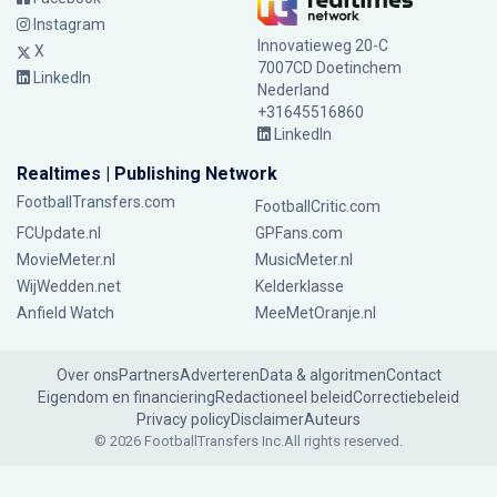
Instagram
Innovatieweg 20-C
X
7007CD Doetinchem
LinkedIn
Nederland
+31645516860
LinkedIn
Realtimes | Publishing Network
FootballTransfers.com
FootballCritic.com
FCUpdate.nl
GPFans.com
MovieMeter.nl
MusicMeter.nl
WijWedden.net
Kelderklasse
Anfield Watch
MeeMetOranje.nl
Over ons
Partners
Adverteren
Data & algoritmen
Contact
Eigendom en financiering
Redactioneel beleid
Correctiebeleid
Privacy policy
Disclaimer
Auteurs
© 2026 FootballTransfers Inc.
All rights reserved.