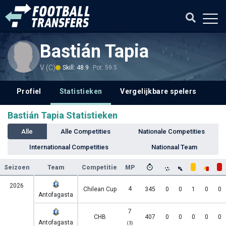
Bastián Tapia
V (C)
Skill: 48.9
Pot: 59.5
Profiel
Statistieken
Vergelijkbare spelers
Bastián Tapia Statistieken
Alle
Alle Competities
Nationale Competities
Internationaal Competities
Nationaal Team
Seizoen
Team
Competitie
MP
2026
4
Chilean Cup
345
0
0
1
0
0
Antofagasta
7
CHB
407
0
0
0
0
0
Antofagasta
(3)