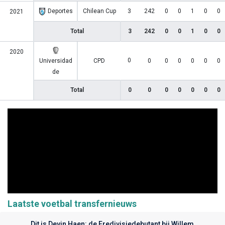
Deportes
Chilean Cup
3
242
0
0
1
0
0
2021
Total
3
242
0
0
1
0
0
2020
0
Universidad
CPD
0
0
0
0
0
0
de
Total
0
0
0
0
0
0
0
Laatste voetbal transfernieuws
Dit is Devin Haen: de Eredivisiedebutant bij Willem