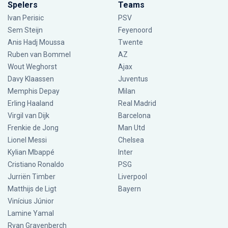
Spelers
Teams
Ivan Perisic
PSV
Sem Steijn
Feyenoord
Anis Hadj Moussa
Twente
Ruben van Bommel
AZ
Wout Weghorst
Ajax
Davy Klaassen
Juventus
Memphis Depay
Milan
Erling Haaland
Real Madrid
Virgil van Dijk
Barcelona
Frenkie de Jong
Man Utd
Lionel Messi
Chelsea
Kylian Mbappé
Inter
Cristiano Ronaldo
PSG
Jurriën Timber
Liverpool
Matthijs de Ligt
Bayern
Vinícius Júnior
Lamine Yamal
Ryan Gravenberch