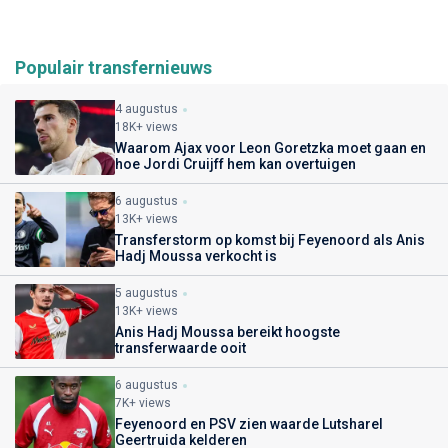
Populair transfernieuws
4 augustus
18K+ views
Waarom Ajax voor Leon Goretzka moet gaan en
hoe Jordi Cruijff hem kan overtuigen
6 augustus
13K+ views
Transferstorm op komst bij Feyenoord als Anis
Hadj Moussa verkocht is
5 augustus
13K+ views
Anis Hadj Moussa bereikt hoogste
transferwaarde ooit
6 augustus
7K+ views
Feyenoord en PSV zien waarde Lutsharel
Geertruida kelderen