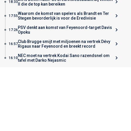
18:33
II die de top kan bereiken
Waarom de komst van spelers als Brandt en Ter
17:55
Stegen bevorderlijk is voor de Eredivisie
PSV denkt aan komst van Feyenoord-target Davis
17:26
Opoku
Club Brugge smijt met miljoenen na vertrek Dévy
16:57
Rigaux naar Feyenoord en breekt record
NEC moet na vertrek Kodai Sano razendsnel om
16:10
tafel met Darko Nejasmic