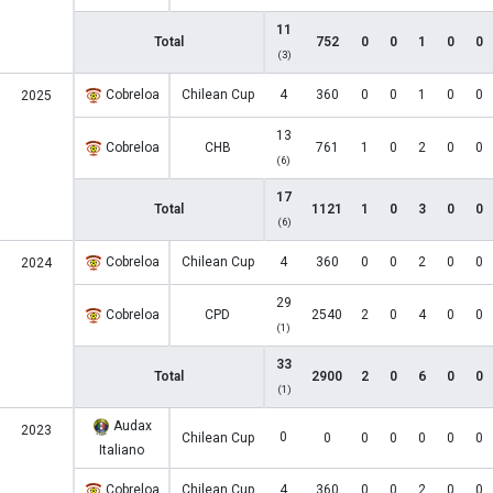
11
Total
752
0
0
1
0
0
(3)
Cobreloa
Chilean Cup
4
360
0
0
1
0
0
2025
13
Cobreloa
CHB
761
1
0
2
0
0
(6)
17
Total
1121
1
0
3
0
0
(6)
Cobreloa
Chilean Cup
4
360
0
0
2
0
0
2024
29
Cobreloa
CPD
2540
2
0
4
0
0
(1)
33
Total
2900
2
0
6
0
0
(1)
Audax
2023
0
Chilean Cup
0
0
0
0
0
0
Italiano
Cobreloa
Chilean Cup
4
360
0
0
2
0
0