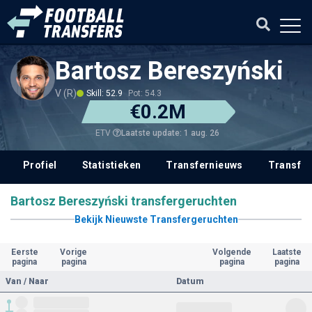
Bartosz Bereszyński
V (R)
Skill: 52.9
Pot: 54.3
€0.2M
Laatste update: 1 aug. 26
ETV
Profiel
Statistieken
Transfernieuws
Transfer
Bartosz Bereszyński transfergeruchten
Bekijk Nieuwste Transfergeruchten
Eerste
Vorige
Volgende
Laatste
pagina
pagina
pagina
pagina
Van / Naar
Datum