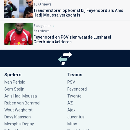
10K+ views
Transferstorm op komst bij Feyenoord als Anis
Hadj Moussa verkocht is
6 augustus
6K+ views
Feyenoord en PSV zien waarde Lutsharel
Geertruida kelderen
Spelers
Teams
Ivan Perisic
PSV
Sem Steijn
Feyenoord
Anis Hadj Moussa
Twente
Ruben van Bommel
AZ
Wout Weghorst
Ajax
Davy Klaassen
Juventus
Memphis Depay
Milan