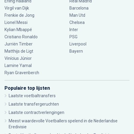
Erling Haaland
Real Madrid
Virgil van Dijk
Barcelona
Frenkie de Jong
Man Utd
Lionel Messi
Chelsea
Kylian Mbappé
Inter
Cristiano Ronaldo
PSG
Jurriën Timber
Liverpool
Matthijs de Ligt
Bayern
Vinícius Júnior
Lamine Yamal
Ryan Gravenberch
Populaire top lijsten
Laatste voetbaltransfers
Laatste transfergeruchten
Laatste contractverlengingen
Meest waardevolle Voetballers spelend in de Nederlandse
Eredivisie