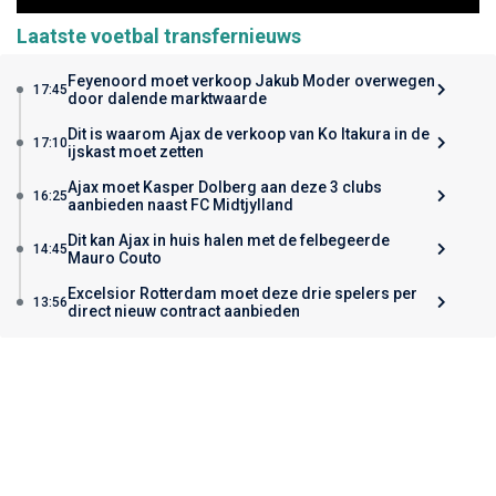
Laatste voetbal transfernieuws
Feyenoord moet verkoop Jakub Moder overwegen
17:45
door dalende marktwaarde
Dit is waarom Ajax de verkoop van Ko Itakura in de
17:10
ijskast moet zetten
Ajax moet Kasper Dolberg aan deze 3 clubs
16:25
aanbieden naast FC Midtjylland
Dit kan Ajax in huis halen met de felbegeerde
14:45
Mauro Couto
Excelsior Rotterdam moet deze drie spelers per
13:56
direct nieuw contract aanbieden