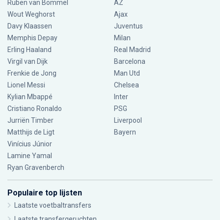
Ruben van Bommel
AZ
Wout Weghorst
Ajax
Davy Klaassen
Juventus
Memphis Depay
Milan
Erling Haaland
Real Madrid
Virgil van Dijk
Barcelona
Frenkie de Jong
Man Utd
Lionel Messi
Chelsea
Kylian Mbappé
Inter
Cristiano Ronaldo
PSG
Jurriën Timber
Liverpool
Matthijs de Ligt
Bayern
Vinícius Júnior
Lamine Yamal
Ryan Gravenberch
Populaire top lijsten
Laatste voetbaltransfers
Laatste transfergeruchten