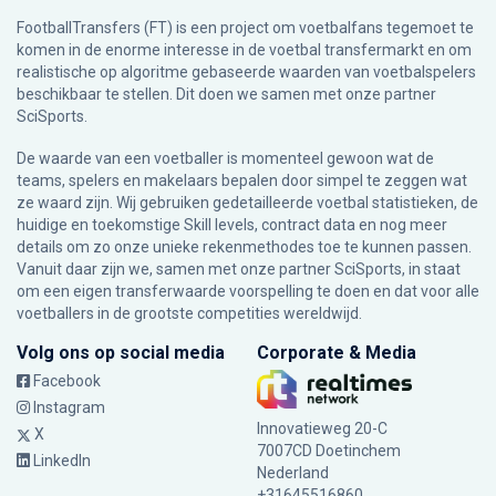
FootballTransfers (FT) is een project om voetbalfans tegemoet te
komen in de enorme interesse in de voetbal transfermarkt en om
realistische op algoritme gebaseerde waarden van voetbalspelers
beschikbaar te stellen. Dit doen we samen met onze partner
SciSports
.
De waarde van een voetballer is momenteel gewoon wat de
teams, spelers en makelaars bepalen door simpel te zeggen wat
ze waard zijn. Wij gebruiken gedetailleerde voetbal statistieken, de
huidige en toekomstige Skill levels, contract data en nog meer
details om zo onze unieke rekenmethodes toe te kunnen passen.
Vanuit daar zijn we, samen met onze partner SciSports, in staat
om een eigen transferwaarde voorspelling te doen en dat voor alle
voetballers in de grootste competities wereldwijd.
Volg ons op social media
Corporate & Media
Facebook
Instagram
Innovatieweg 20-C
X
7007CD Doetinchem
LinkedIn
Nederland
+31645516860