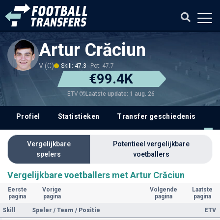
Artur Crăciun
V (C)
Skill: 47.3
Pot: 47.7
€99.4K
Laatste update: 1 aug. 26
ETV
Profiel
Statistieken
Transfer geschiedenis
V
Vergelijkbare
Potentieel vergelijkbare
spelers
voetballers
Vergelijkbare voetballers met Artur Crăciun
Eerste
Vorige
Volgende
Laatste
pagina
pagina
pagina
pagina
Skill
Speler / Team / Positie
ETV