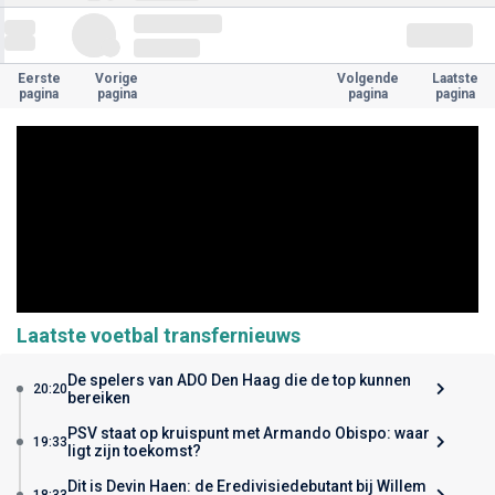
Eerste
Vorige
Volgende
Laatste
pagina
pagina
pagina
pagina
Laatste voetbal transfernieuws
De spelers van ADO Den Haag die de top kunnen
20:20
bereiken
PSV staat op kruispunt met Armando Obispo: waar
19:33
ligt zijn toekomst?
Dit is Devin Haen: de Eredivisiedebutant bij Willem
18:33