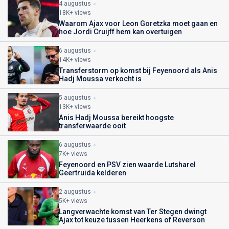
4 augustus
18K+ views
Waarom Ajax voor Leon Goretzka moet gaan en
hoe Jordi Cruijff hem kan overtuigen
6 augustus
14K+ views
Transferstorm op komst bij Feyenoord als Anis
Hadj Moussa verkocht is
5 augustus
13K+ views
Anis Hadj Moussa bereikt hoogste
transferwaarde ooit
6 augustus
7K+ views
Feyenoord en PSV zien waarde Lutsharel
Geertruida kelderen
2 augustus
5K+ views
Langverwachte komst van Ter Stegen dwingt
Ajax tot keuze tussen Heerkens of Reverson