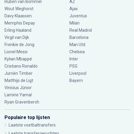
Ruben van Bommel
AZ
Wout Weghorst
Ajax
Davy Klaassen
Juventus
Memphis Depay
Milan
Erling Haaland
Real Madrid
Virgil van Dijk
Barcelona
Frenkie de Jong
Man Utd
Lionel Messi
Chelsea
Kylian Mbappé
Inter
Cristiano Ronaldo
PSG
Jurriën Timber
Liverpool
Matthijs de Ligt
Bayern
Vinícius Júnior
Lamine Yamal
Ryan Gravenberch
Populaire top lijsten
Laatste voetbaltransfers
Laatste transfergeruchten