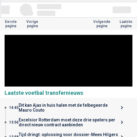
Eerste
Vorige
Volgende
Laatste
pagina
pagina
pagina
pagina
Laatste voetbal transfernieuws
Dit kan Ajax in huis halen met de felbegeerde
14:45
Mauro Couto
Excelsior Rotterdam moet deze drie spelers per
13:56
direct nieuw contract aanbieden
Tijd dringt: oplossing voor dossier-Mees Hilgers
12:58