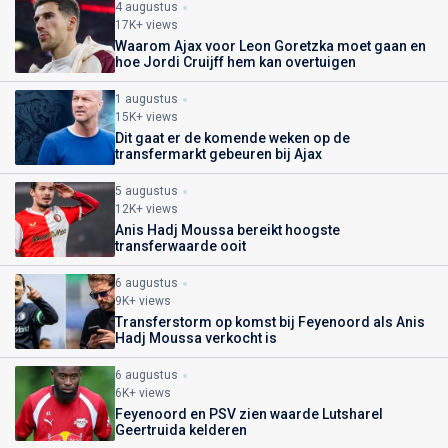
4 augustus
17K+ views
Waarom Ajax voor Leon Goretzka moet gaan en
hoe Jordi Cruijff hem kan overtuigen
1 augustus
15K+ views
Dit gaat er de komende weken op de
transfermarkt gebeuren bij Ajax
5 augustus
12K+ views
Anis Hadj Moussa bereikt hoogste
transferwaarde ooit
6 augustus
9K+ views
Transferstorm op komst bij Feyenoord als Anis
Hadj Moussa verkocht is
6 augustus
6K+ views
Feyenoord en PSV zien waarde Lutsharel
Geertruida kelderen