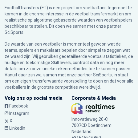
FootballTransfers (FT) is een project om voetbalfans tegemoet te
komen in de enorme interesse in de voetbal transfermarkt en om
realistische op algoritme gebaseerde waarden van voetbalspelers
beschikbaar te stellen. Dit doen we samen met onze partner
SciSports
.
De waarde van een voetballer is momenteel gewoon wat de
teams, spelers en makelaars bepalen door simpel te zeggen wat
ze waard zijn. Wij gebruiken gedetailleerde voetbal statistieken, de
huidige en toekomstige Skill levels, contract data en nog meer
details om zo onze unieke rekenmethodes toe te kunnen passen.
Vanuit daar zijn we, samen met onze partner SciSports, in staat
om een eigen transferwaarde voorspelling te doen en dat voor alle
voetballers in de grootste competities wereldwijd.
Volg ons op social media
Corporate & Media
Facebook
Instagram
Innovatieweg 20-C
X
7007CD Doetinchem
LinkedIn
Nederland
+31645516860