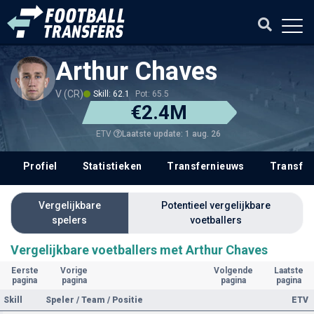
Arthur Chaves
V (CR)
Skill: 62.1
Pot: 65.5
€2.4M
Laatste update: 1 aug. 26
ETV
Profiel
Statistieken
Transfernieuws
Transfer
Vergelijkbare
Potentieel vergelijkbare
spelers
voetballers
Vergelijkbare voetballers met Arthur Chaves
Eerste
Vorige
Volgende
Laatste
pagina
pagina
pagina
pagina
Skill
Speler / Team / Positie
ETV