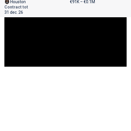
Houston
€91K – €0.1M
Contract tot
31 dec. 26