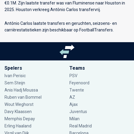
€0.1M. Zijn laatste transfer was van Fluminense naar Houston in
2025. Houston verkreeg Antônio Carlos transfervrij.
Antônio Carlos laatste transfers en geruchten, seizoens- en
carrièrestatistieken zijn beschikbaar op FootballTransfers.
Spelers
Teams
Ivan Perisic
PSV
Sem Steijn
Feyenoord
Anis Hadj Moussa
Twente
Ruben van Bommel
AZ
Wout Weghorst
Ajax
Davy Klaassen
Juventus
Memphis Depay
Milan
Erling Haaland
Real Madrid
Virgil van Dijk
Barcelona