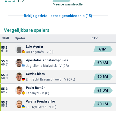
ETV
Meeste waardevolle
Bekijk gedetailleerde geschiedenis (15)
Vergelijkbare spelers
Skill
Speler
ETV
Lalo Aguilar
55.3
€1M
61.6
CD Leganés • V (C)
Apostolos Konstantopoulos
55.3
€0.6M
60.7
Jagiellonia Bialystok • V (CR)
Kevin Ehlers
55.3
€0.6M
58.3
Eintracht Braunschweig • V (CRL)
Pablo Ramón
55.3
€1.0M
59.7
Espanyol • V (C)
Valeriy Bondarenko
55.3
€0.1M
55.3
FC Livyi Bereh • V (C)