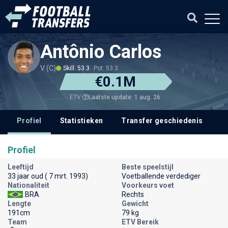
Antônio Carlos
V (C)
Skill: 53.3
Pot: 53.3
€0.1M
Laatste update: 1 aug. 26
ETV
Profiel
Statistieken
Transfer geschiedenis
V
Profiel
Leeftijd
Beste speelstijl
33 jaar oud ( 7 mrt. 1993)
Voetballende verdediger
Nationaliteit
Voorkeurs voet
BRA
Rechts
Lengte
Gewicht
191cm
79 kg
Team
ETV Bereik