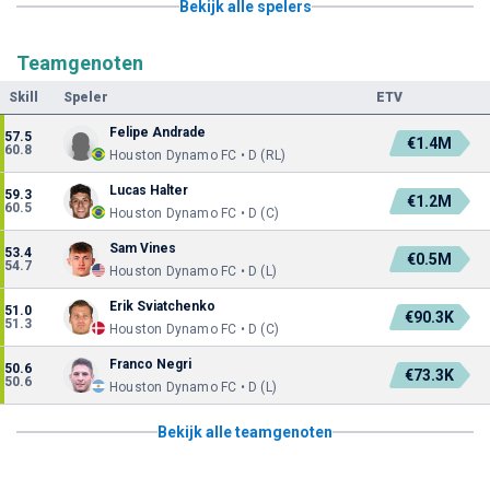
Bekijk alle spelers
Teamgenoten
Skill
Speler
ETV
Felipe Andrade
57.5
€1.4M
60.8
Houston Dynamo FC • D (RL)
Lucas Halter
59.3
€1.2M
60.5
Houston Dynamo FC • D (C)
Sam Vines
53.4
€0.5M
54.7
Houston Dynamo FC • D (L)
Erik Sviatchenko
51.0
€90.3K
51.3
Houston Dynamo FC • D (C)
Franco Negri
50.6
€73.3K
50.6
Houston Dynamo FC • D (L)
Bekijk alle teamgenoten