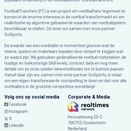
populaire onderwerp in de voetbalwereld: Voetbaltransfers.
FootballTransfers (FT) is een project om voetbalfans tegemoet te
komen in de enorme interesse in de voetbal transfermarkt en om
realistische op algoritme gebaseerde waarden van voetbalspelers
beschikbaar te stellen. Dit doen we samen met onze partner
SciSports
.
De waarde van een voetballer is momenteel gewoon wat de
teams, spelers en makelaars bepalen door simpel te zeggen wat
ze waard zijn. Wij gebruiken gedetailleerde voetbal statistieken, de
huidige en toekomstige Skill levels, contract data en nog meer
details om zo onze unieke rekenmethodes toe te kunnen passen.
Vanuit daar zijn we, samen met onze partner SciSports, in staat
om een eigen transferwaarde voorspelling te doen en dat voor alle
voetballers in de grootste competities wereldwijd.
Volg ons op social media
Corporate & Media
Facebook
Instagram
Innovatieweg 20-C
X
7007CD Doetinchem
LinkedIn
Nederland