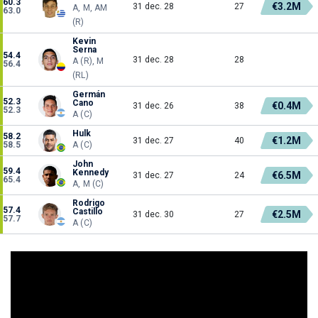
60.3
€3.2M
31 dec. 28
27
A, M, AM
63.0
(R)
Kevin
Serna
54.4
31 dec. 28
28
A (R), M
56.4
(RL)
Germán
52.3
Cano
€0.4M
31 dec. 26
38
52.3
A (C)
Hulk
58.2
€1.2M
31 dec. 27
40
58.5
A (C)
John
59.4
Kennedy
€6.5M
31 dec. 27
24
65.4
A, M (C)
Rodrigo
57.4
Castillo
€2.5M
31 dec. 30
27
57.7
A (C)