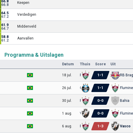
66.8
Keepen
66.8
64.5
Verdedigen
67.2
61.9
Middenveld
64.7
58.8
Aanvallen
61.2
Programma & Uitslagen
Datum
Thuis
Score
Uit
1
-
1
18 jul.
Fluminense
RB Brag
1
-
1
26 jul.
Gremio
Flumin
0
-
0
30 jul.
Fluminense
Bahia
0
-
0
1 aug.
Vasco
Flumin
1
-
3
6 aug.
Fluminense
Vasco