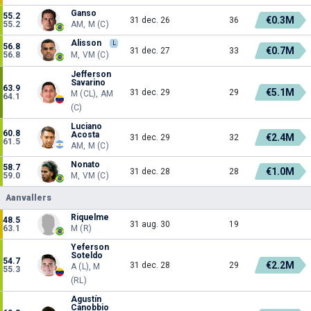
Ganso
55.2
€0.3M
31 dec. 26
36
55.2
AM, M (C)
Alisson
L
56.8
€0.7M
31 dec. 27
33
56.8
M, VM (C)
Jefferson
Savarino
63.9
€5.1M
31 dec. 29
29
M (CL), AM
64.1
(C)
Luciano
60.8
Acosta
€2.4M
31 dec. 29
32
61.5
AM, M (C)
Nonato
58.7
€1.0M
31 dec. 28
28
59.0
M, VM (C)
Aanvallers
Riquelme
48.5
31 aug. 30
19
63.1
M (R)
Yeferson
Soteldo
54.7
€2.2M
31 dec. 28
29
A (L), M
55.3
(RL)
Agustín
Canobbio