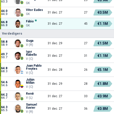
63.3
GK
Vitor Eudes
44.0
€0.5M
31 dec. 27
27
44.0
GK
Fábio
66.8
€1.1M
31 dec. 27
45
66.8
GK
Verdedigers
Guga
58.8
€1.5M
31 dec. 29
27
58.9
V (R)
Igor
49.7
Rabello
€1.1M
31 dec. 27
31
50.7
V (C)
Juan Pablo
64.8
Freytes
€5.1M
31 dec. 28
26
68.3
V (C)
Julián
54.6
Millán
€1.8M
31 dec. 29
28
54.6
V (C)
Renê
64.2
€0.9M
31 dec. 27
33
64.7
V (L)
Samuel
64.3
Xavier
€0.8M
31 dec. 27
36
65.5
V (R)