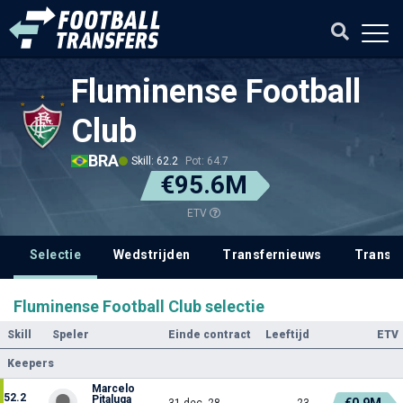
Fluminense Football
Club
BRA
Skill: 62.2
Pot: 64.7
€95.6M
ETV
Selectie
Wedstrijden
Transfernieuws
Transf
Fluminense Football Club selectie
Skill
Speler
Einde contract
Leeftijd
ETV
Keepers
Marcelo
52.2
Pitaluga
€0.9M
31 dec. 28
23