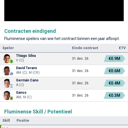
Contracten eindigend
Fluminense spelers van wie het contract binnen een jaar afloopt.
Speler
Einde contract
ETV
Thiago Silva
€0.9M
31 dec. 26
V (C)
David Terans
€0.6M
31 dec. 26
AM (C), M (CR)
Germán Cano
€0.4M
31 dec. 26
A (C)
Ganso
€0.3M
31 dec. 26
AM, M (C)
Fluminense Skill / Potentieel
Skill
Positie