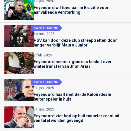
19 jan. 2026
Feyenoord wil toeslaan in Brazilië voor
aanvallende versterking
ACHTERGROND
14 mrt. 2025
PSV kan door deze club streep zetten door
langer verblijf Mauro Júnior
2 feb. 2025
Feyenoord neemt rigoureus besluit over
wintertransfer van Jhon Arias
ACHTERGROND
31 jan. 2025
Feyenoord haalt met derde Kalou ideale
buitenspeler in huis
31 jan. 2025
Feyenoord ziet bod op buitenspeler resoluut
van tafel worden geveegd