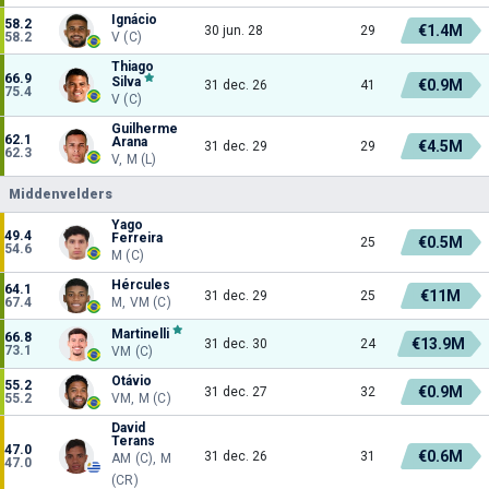
Ignácio
58.2
€1.4M
30 jun. 28
29
58.2
V (C)
Thiago
66.9
Silva
€0.9M
31 dec. 26
41
75.4
V (C)
Guilherme
62.1
Arana
€4.5M
31 dec. 29
29
62.3
V, M (L)
Middenvelders
Yago
49.4
Ferreira
€0.5M
25
54.6
M (C)
Hércules
64.1
€11M
31 dec. 29
25
67.4
M, VM (C)
Martinelli
66.8
€13.9M
31 dec. 30
24
73.1
VM (C)
Otávio
55.2
€0.9M
31 dec. 27
32
55.2
VM, M (C)
David
Terans
47.0
€0.6M
31 dec. 26
31
AM (C), M
47.0
(CR)