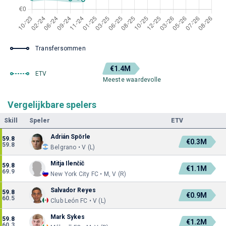
Transfersommen
€1.4M
ETV
Meeste waardevolle
Vergelijkbare spelers
Skill
Speler
ETV
Adrián Spörle
59.8
€0.3M
59.8
Belgrano • V (L)
Mitja Ilenčič
59.8
€1.1M
69.9
New York City FC • M, V (R)
Salvador Reyes
59.8
€0.9M
60.5
Club León FC • V (L)
Mark Sykes
59.8
€1.2M
60.3