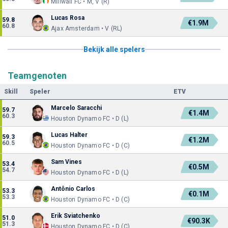
Millwall FC • M, V (R)
Lucas Rosa
59.8
€1.9M
60.8
Ajax Amsterdam • V (RL)
Bekijk alle spelers
Teamgenoten
Skill
Speler
ETV
Marcelo Saracchi
59.7
€1.4M
60.3
Houston Dynamo FC • D (L)
Lucas Halter
59.3
€1.2M
60.5
Houston Dynamo FC • D (C)
Sam Vines
53.4
€0.5M
54.7
Houston Dynamo FC • D (L)
Antônio Carlos
53.3
€0.1M
53.3
Houston Dynamo FC • D (C)
Erik Sviatchenko
51.0
€90.3K
51.3
Houston Dynamo FC • D (C)