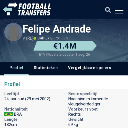
Felipe Andrade
V (RL)
Skill: 57.5
Pot: 60.8
€1.4M
Laatste update: 1 aug. 26
ETV
Profiel
Statistieken
Vergelijkbare spelers
Profiel
Leeftijd
Beste speelstijl
24 jaar oud (29 mei 2002)
Naar binnen komende
vleugelverdediger
Nationaliteit
Voorkeurs voet
BRA
Rechts
Lengte
Gewicht
182cm
69 kg