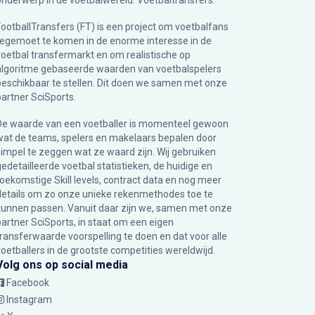
onderwerp in de voetbalwereld: Voetbaltransfers.
FootballTransfers (FT) is een project om voetbalfans
tegemoet te komen in de enorme interesse in de
voetbal transfermarkt en om realistische op
algoritme gebaseerde waarden van voetbalspelers
beschikbaar te stellen. Dit doen we samen met onze
partner
SciSports
.
De waarde van een voetballer is momenteel gewoon
wat de teams, spelers en makelaars bepalen door
simpel te zeggen wat ze waard zijn. Wij gebruiken
gedetailleerde voetbal statistieken, de huidige en
toekomstige Skill levels, contract data en nog meer
details om zo onze unieke rekenmethodes toe te
kunnen passen. Vanuit daar zijn we, samen met onze
partner SciSports, in staat om een eigen
transferwaarde voorspelling te doen en dat voor alle
voetballers in de grootste competities wereldwijd.
Volg ons op social media
Facebook
Instagram