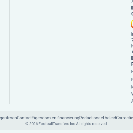
lgoritmen
Contact
Eigendom en financiering
Redactioneel beleid
Correcti
© 2026 FootballTransfers Inc.
All rights reserved.