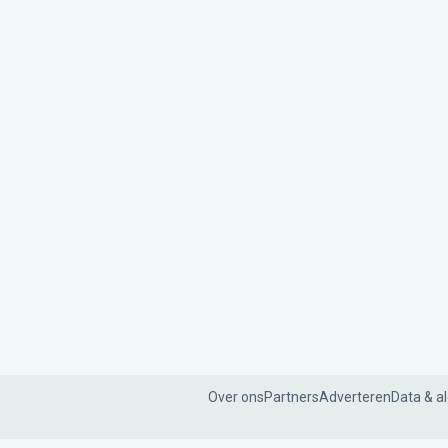
Over ons
Partners
Adverteren
Data & a