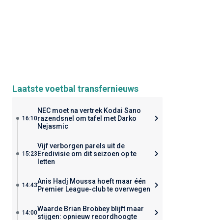
Laatste voetbal transfernieuws
NEC moet na vertrek Kodai Sano
razendsnel om tafel met Darko
16:10
Nejasmic
Vijf verborgen parels uit de
Eredivisie om dit seizoen op te
15:23
letten
Anis Hadj Moussa hoeft maar één
14:43
Premier League-club te overwegen
Waarde Brian Brobbey blijft maar
14:00
stijgen: opnieuw recordhoogte