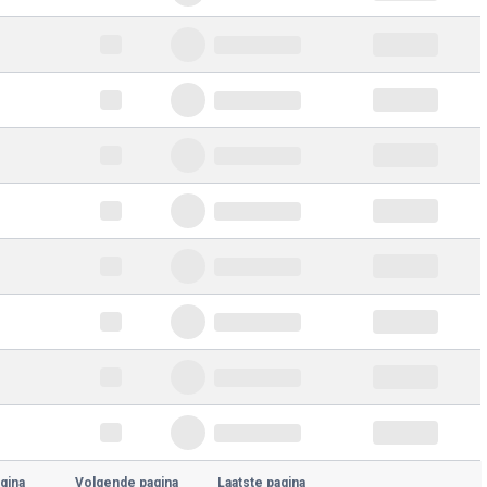
gina
Volgende pagina
Laatste pagina