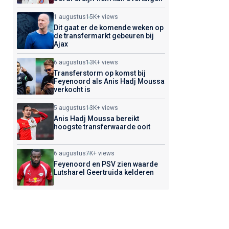
1 augustus
15K+ views
Dit gaat er de komende weken op
de transfermarkt gebeuren bij
Ajax
6 augustus
13K+ views
Transferstorm op komst bij
Feyenoord als Anis Hadj Moussa
verkocht is
5 augustus
13K+ views
Anis Hadj Moussa bereikt
hoogste transferwaarde ooit
6 augustus
7K+ views
Feyenoord en PSV zien waarde
Lutsharel Geertruida kelderen