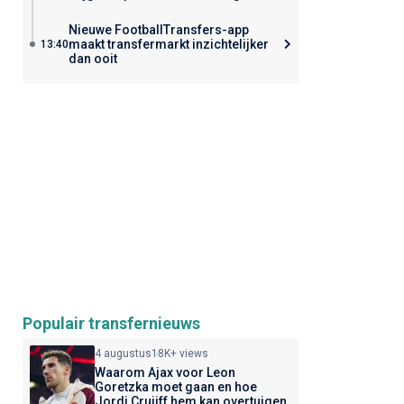
Nieuwe FootballTransfers-app
maakt transfermarkt inzichtelijker
13:40
dan ooit
Populair transfernieuws
4 augustus
18K+ views
Waarom Ajax voor Leon
Goretzka moet gaan en hoe
Jordi Cruijff hem kan overtuigen