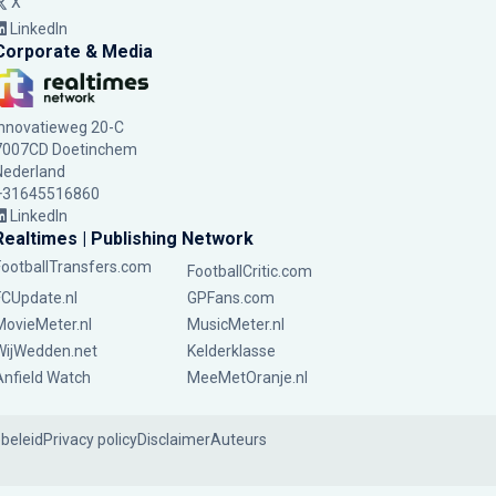
X
LinkedIn
Corporate & Media
Innovatieweg 20-C
7007CD Doetinchem
Nederland
+31645516860
LinkedIn
Realtimes | Publishing Network
FootballTransfers.com
FootballCritic.com
FCUpdate.nl
GPFans.com
MovieMeter.nl
MusicMeter.nl
WijWedden.net
Kelderklasse
Anfield Watch
MeeMetOranje.nl
ebeleid
Privacy policy
Disclaimer
Auteurs