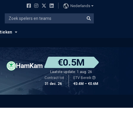
Nederlands
stieken
€0.5M
HamKam
Laatste update: 1 aug. 26
Contract tot
ETV Bereik
31 dec. 26
€0.4M – €0.6M