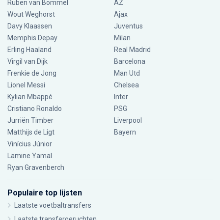
Ruben van Bommel
AZ
Wout Weghorst
Ajax
Davy Klaassen
Juventus
Memphis Depay
Milan
Erling Haaland
Real Madrid
Virgil van Dijk
Barcelona
Frenkie de Jong
Man Utd
Lionel Messi
Chelsea
Kylian Mbappé
Inter
Cristiano Ronaldo
PSG
Jurriën Timber
Liverpool
Matthijs de Ligt
Bayern
Vinícius Júnior
Lamine Yamal
Ryan Gravenberch
Populaire top lijsten
Laatste voetbaltransfers
Laatste transfergeruchten