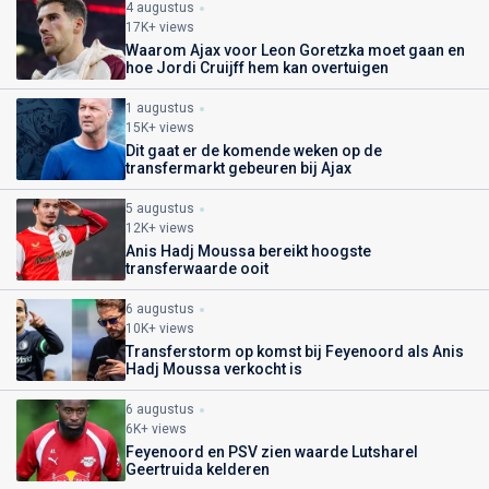
4 augustus
17K+ views
Waarom Ajax voor Leon Goretzka moet gaan en
hoe Jordi Cruijff hem kan overtuigen
1 augustus
15K+ views
Dit gaat er de komende weken op de
transfermarkt gebeuren bij Ajax
5 augustus
12K+ views
Anis Hadj Moussa bereikt hoogste
transferwaarde ooit
6 augustus
10K+ views
Transferstorm op komst bij Feyenoord als Anis
Hadj Moussa verkocht is
6 augustus
6K+ views
Feyenoord en PSV zien waarde Lutsharel
Geertruida kelderen