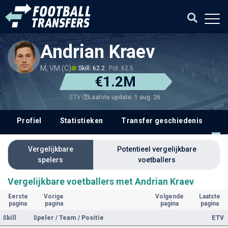
Andrian Kraev
M, VM (C)
Skill: 62.2
Pot: 62.5
€1.2M
Laatste update: 1 aug. 26
ETV
Profiel
Statistieken
Transfer geschiedenis
V
Vergelijkbare
Potentieel vergelijkbare
spelers
voetballers
Vergelijkbare voetballers met Andrian Kraev
Eerste
Vorige
Volgende
Laatste
pagina
pagina
pagina
pagina
Skill
Speler / Team / Positie
ETV