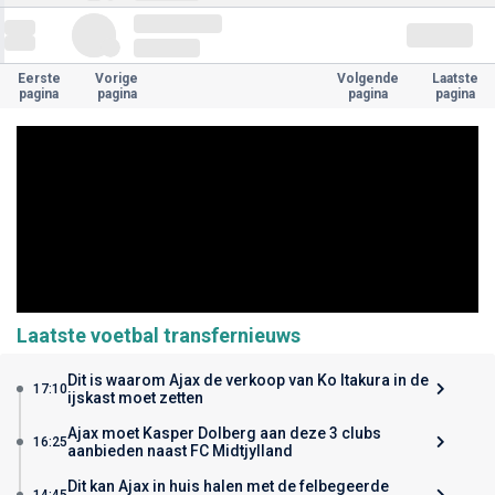
Eerste
Vorige
Volgende
Laatste
pagina
pagina
pagina
pagina
Laatste voetbal transfernieuws
Dit is waarom Ajax de verkoop van Ko Itakura in de
17:10
ijskast moet zetten
Ajax moet Kasper Dolberg aan deze 3 clubs
16:25
aanbieden naast FC Midtjylland
Dit kan Ajax in huis halen met de felbegeerde
14:45