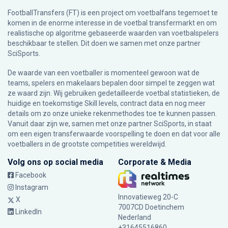
FootballTransfers (FT) is een project om voetbalfans tegemoet te
komen in de enorme interesse in de voetbal transfermarkt en om
realistische op algoritme gebaseerde waarden van voetbalspelers
beschikbaar te stellen. Dit doen we samen met onze partner
SciSports
.
De waarde van een voetballer is momenteel gewoon wat de
teams, spelers en makelaars bepalen door simpel te zeggen wat
ze waard zijn. Wij gebruiken gedetailleerde voetbal statistieken, de
huidige en toekomstige Skill levels, contract data en nog meer
details om zo onze unieke rekenmethodes toe te kunnen passen.
Vanuit daar zijn we, samen met onze partner SciSports, in staat
om een eigen transferwaarde voorspelling te doen en dat voor alle
voetballers in de grootste competities wereldwijd.
Volg ons op social media
Corporate & Media
Facebook
Instagram
Innovatieweg 20-C
X
7007CD Doetinchem
LinkedIn
Nederland
+31645516860