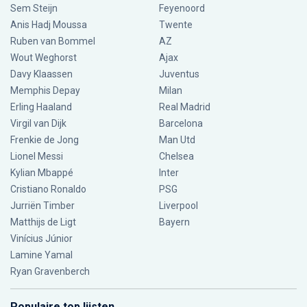
Sem Steijn
Feyenoord
Anis Hadj Moussa
Twente
Ruben van Bommel
AZ
Wout Weghorst
Ajax
Davy Klaassen
Juventus
Memphis Depay
Milan
Erling Haaland
Real Madrid
Virgil van Dijk
Barcelona
Frenkie de Jong
Man Utd
Lionel Messi
Chelsea
Kylian Mbappé
Inter
Cristiano Ronaldo
PSG
Jurriën Timber
Liverpool
Matthijs de Ligt
Bayern
Vinícius Júnior
Lamine Yamal
Ryan Gravenberch
Populaire top lijsten