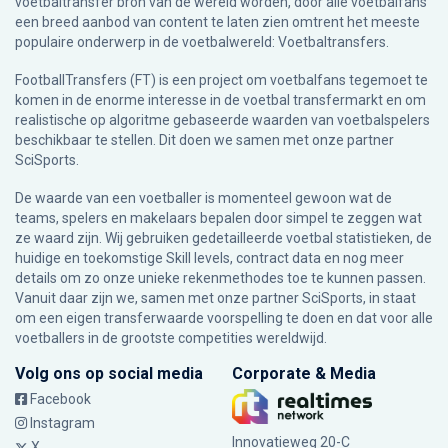
voetbaltransfer bron van de wereld worden, door alle voetbalfans
een breed aanbod van content te laten zien omtrent het meeste
populaire onderwerp in de voetbalwereld: Voetbaltransfers.
FootballTransfers (FT) is een project om voetbalfans tegemoet te
komen in de enorme interesse in de voetbal transfermarkt en om
realistische op algoritme gebaseerde waarden van voetbalspelers
beschikbaar te stellen. Dit doen we samen met onze partner
SciSports
.
De waarde van een voetballer is momenteel gewoon wat de
teams, spelers en makelaars bepalen door simpel te zeggen wat
ze waard zijn. Wij gebruiken gedetailleerde voetbal statistieken, de
huidige en toekomstige Skill levels, contract data en nog meer
details om zo onze unieke rekenmethodes toe te kunnen passen.
Vanuit daar zijn we, samen met onze partner SciSports, in staat
om een eigen transferwaarde voorspelling te doen en dat voor alle
voetballers in de grootste competities wereldwijd.
Volg ons op social media
Corporate & Media
Facebook
Instagram
Innovatieweg 20-C
X