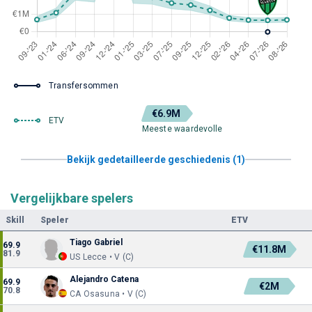
Transfersommen
€6.9M
ETV
Meeste waardevolle
Bekijk gedetailleerde geschiedenis (1)
Vergelijkbare spelers
Skill
Speler
ETV
Tiago Gabriel
69.9
€11.8M
81.9
US Lecce • V (C)
Alejandro Catena
69.9
€2M
70.8
CA Osasuna • V (C)