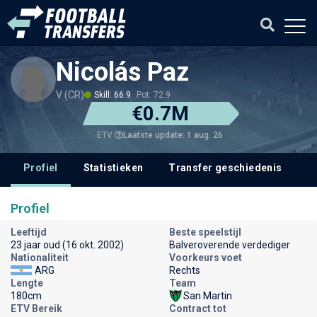
Nicolás Paz
V (CR)
Skill: 66.9
Pot: 72.9
€0.7M
Laatste update: 1 aug. 26
ETV
Profiel
Statistieken
Transfer geschiedenis
V
Profiel
Leeftijd
Beste speelstijl
23 jaar oud (16 okt. 2002)
Balveroverende verdediger
Nationaliteit
Voorkeurs voet
ARG
Rechts
Lengte
Team
180cm
San Martin
ETV Bereik
Contract tot