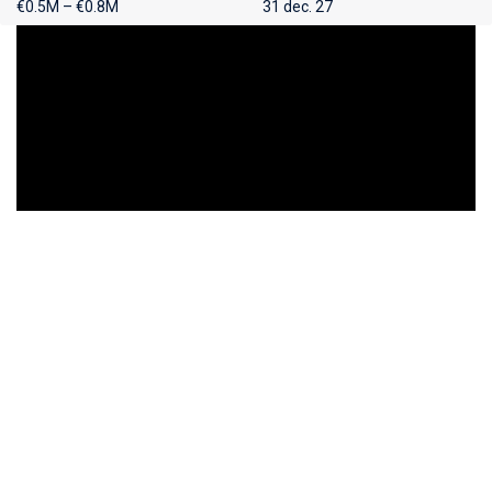
€0.5M – €0.8M
31 dec. 27