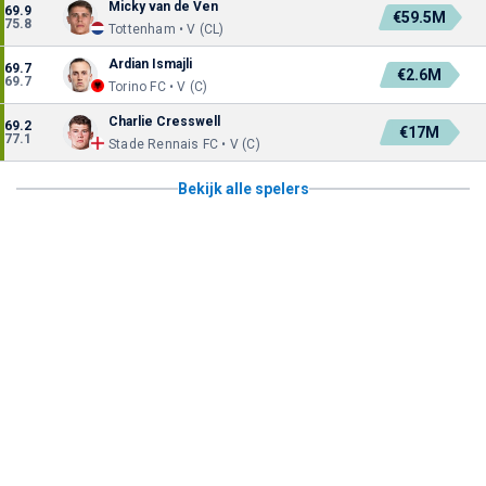
Micky van de Ven
69.9
€59.5M
75.8
Tottenham • V (CL)
Ardian Ismajli
69.7
€2.6M
69.7
Torino FC • V (C)
Charlie Cresswell
69.2
€17M
77.1
Stade Rennais FC • V (C)
Bekijk alle spelers