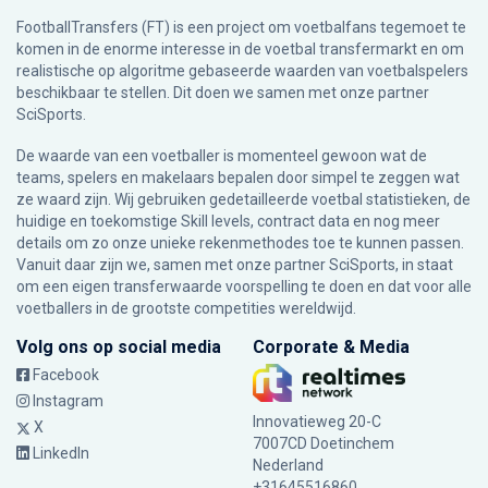
FootballTransfers (FT) is een project om voetbalfans tegemoet te
komen in de enorme interesse in de voetbal transfermarkt en om
realistische op algoritme gebaseerde waarden van voetbalspelers
beschikbaar te stellen. Dit doen we samen met onze partner
SciSports
.
De waarde van een voetballer is momenteel gewoon wat de
teams, spelers en makelaars bepalen door simpel te zeggen wat
ze waard zijn. Wij gebruiken gedetailleerde voetbal statistieken, de
huidige en toekomstige Skill levels, contract data en nog meer
details om zo onze unieke rekenmethodes toe te kunnen passen.
Vanuit daar zijn we, samen met onze partner SciSports, in staat
om een eigen transferwaarde voorspelling te doen en dat voor alle
voetballers in de grootste competities wereldwijd.
Volg ons op social media
Corporate & Media
Facebook
Instagram
Innovatieweg 20-C
X
7007CD Doetinchem
LinkedIn
Nederland
+31645516860