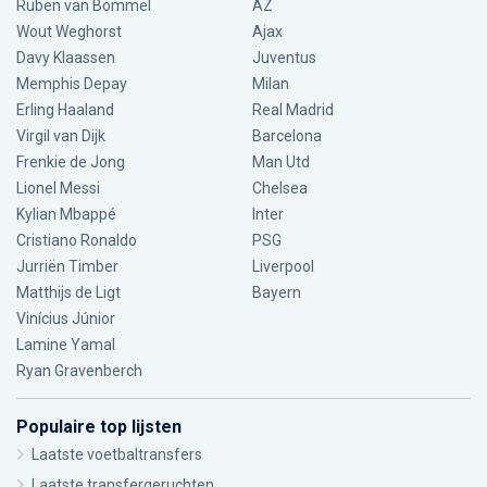
Ruben van Bommel
AZ
Wout Weghorst
Ajax
Davy Klaassen
Juventus
Memphis Depay
Milan
Erling Haaland
Real Madrid
Virgil van Dijk
Barcelona
Frenkie de Jong
Man Utd
Lionel Messi
Chelsea
Kylian Mbappé
Inter
Cristiano Ronaldo
PSG
Jurriën Timber
Liverpool
Matthijs de Ligt
Bayern
Vinícius Júnior
Lamine Yamal
Ryan Gravenberch
Populaire top lijsten
Laatste voetbaltransfers
Laatste transfergeruchten