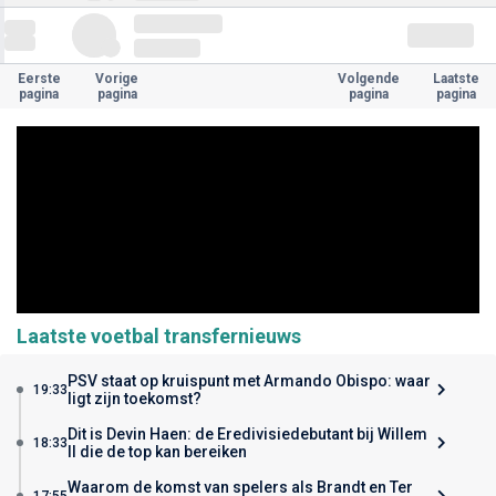
Eerste
Vorige
Volgende
Laatste
pagina
pagina
pagina
pagina
Laatste voetbal transfernieuws
PSV staat op kruispunt met Armando Obispo: waar
19:33
ligt zijn toekomst?
Dit is Devin Haen: de Eredivisiedebutant bij Willem
18:33
II die de top kan bereiken
Waarom de komst van spelers als Brandt en Ter
17:55