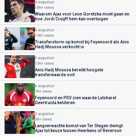
4 augustus
18K+ views
Waarom Ajax voor Leon Goretzka moet gaan en
hoe Jordi Cruijff hem kan overtuigen
6 augustus
13K+ views
Transferstorm op komst bij Feyenoord als Anis
Hadj Moussa verkocht is
5 augustus
13K+ views
Anis Hadj Moussa bereikt hoogste
transferwaarde ooit
6 augustus
7K+ views
Feyenoord en PSV zien waarde Lutsharel
Geertruida kelderen
2 augustus
5K+ views
Langverwachte komst van Ter Stegen dwingt
Ajax tot keuze tussen Heerkens of Reverson