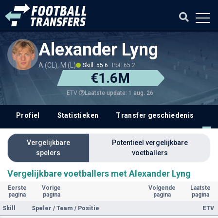
Alexander Lyng
A (CL), M (L)
Skill: 55.6
Pot: 65.2
€1.6M
Laatste update: 1 aug. 26
ETV
Profiel
Statistieken
Transfer geschiedenis
V
Vergelijkbare
Potentieel vergelijkbare
spelers
voetballers
Vergelijkbare voetballers met Alexander Lyng
Eerste
Vorige
Volgende
Laatste
pagina
pagina
pagina
pagina
Skill
Speler / Team / Positie
ETV