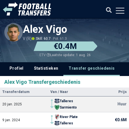
Alex Vigo
V (R)
Skill: 60.7
Pot: 61.3
€0.4M
Laatste update: 1 aug. 26
ETV
Profiel
Statistieken
Transfer geschiedenis
V
Alex Vigo Transfergeschiedenis
Transferdatum
Van / Naar
Prijs
Talleres
Huur
20 jan. 2025
Sarmiento
River Plate
€0.6M
9 jan. 2024
Talleres