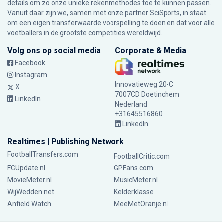
details om zo onze unieke rekenmethodes toe te kunnen passen.
Vanuit daar zijn we, samen met onze partner SciSports, in staat
om een eigen transferwaarde voorspelling te doen en dat voor alle
voetballers in de grootste competities wereldwijd.
Volg ons op social media
Corporate & Media
Facebook
Instagram
Innovatieweg 20-C
X
7007CD Doetinchem
LinkedIn
Nederland
+31645516860
LinkedIn
Realtimes | Publishing Network
FootballTransfers.com
FootballCritic.com
FCUpdate.nl
GPFans.com
MovieMeter.nl
MusicMeter.nl
WijWedden.net
Kelderklasse
Anfield Watch
MeeMetOranje.nl