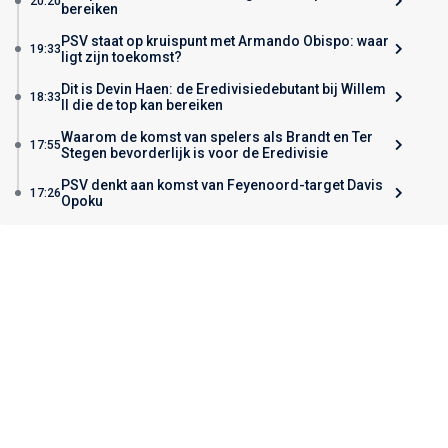
20:20
bereiken
PSV staat op kruispunt met Armando Obispo: waar
19:33
ligt zijn toekomst?
Dit is Devin Haen: de Eredivisiedebutant bij Willem
18:33
II die de top kan bereiken
Waarom de komst van spelers als Brandt en Ter
17:55
Stegen bevorderlijk is voor de Eredivisie
PSV denkt aan komst van Feyenoord-target Davis
17:26
Opoku