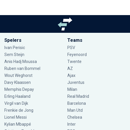
Spelers
Teams
Ivan Perisic
PSV
Sem Steijn
Feyenoord
Anis Hadj Moussa
Twente
Ruben van Bommel
AZ
Wout Weghorst
Ajax
Davy Klaassen
Juventus
Memphis Depay
Milan
Erling Haaland
Real Madrid
Virgil van Dijk
Barcelona
Frenkie de Jong
Man Utd
Lionel Messi
Chelsea
Kylian Mbappé
Inter