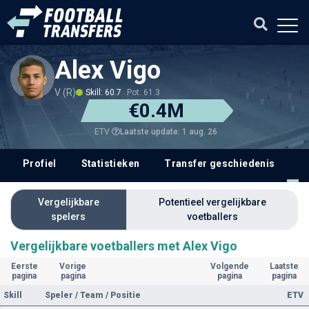
Alex Vigo
V (R)
Skill: 60.7
Pot: 61.3
€0.4M
Laatste update: 1 aug. 26
ETV
Profiel
Statistieken
Transfer geschiedenis
V
Vergelijkbare
Potentieel vergelijkbare
spelers
voetballers
Vergelijkbare voetballers met Alex Vigo
Eerste
Vorige
Volgende
Laatste
pagina
pagina
pagina
pagina
Skill
Speler / Team / Positie
ETV