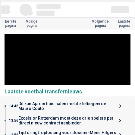
Eerste
Vorige
Volgende
Laatste
pagina
pagina
pagina
pagina
Laatste voetbal transfernieuws
Dit kan Ajax in huis halen met de felbegeerde
14:45
Mauro Couto
Excelsior Rotterdam moet deze drie spelers per
13:56
direct nieuw contract aanbieden
Tijd dringt: oplossing voor dossier-Mees Hilgers
12:58