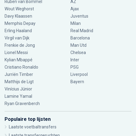
Ruben van Bommel
AZ
Wout Weghorst
Ajax
Davy Klaassen
Juventus
Memphis Depay
Milan
Erling Haaland
Real Madrid
Virgil van Dijk
Barcelona
Frenkie de Jong
Man Utd
Lionel Messi
Chelsea
Kylian Mbappé
Inter
Cristiano Ronaldo
PSG
Jurriën Timber
Liverpool
Matthijs de Ligt
Bayern
Vinícius Júnior
Lamine Yamal
Ryan Gravenberch
Populaire top lijsten
Laatste voetbaltransfers
Laatste transfergeruchten