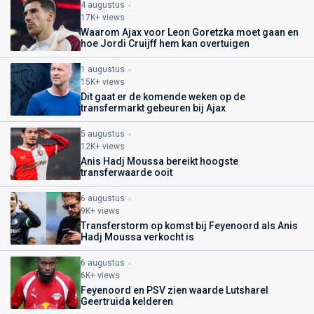
4 augustus
17K+ views
Waarom Ajax voor Leon Goretzka moet gaan en
hoe Jordi Cruijff hem kan overtuigen
1 augustus
15K+ views
Dit gaat er de komende weken op de
transfermarkt gebeuren bij Ajax
5 augustus
12K+ views
Anis Hadj Moussa bereikt hoogste
transferwaarde ooit
6 augustus
9K+ views
Transferstorm op komst bij Feyenoord als Anis
Hadj Moussa verkocht is
6 augustus
6K+ views
Feyenoord en PSV zien waarde Lutsharel
Geertruida kelderen