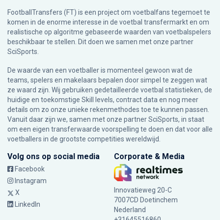
FootballTransfers (FT) is een project om voetbalfans tegemoet te
komen in de enorme interesse in de voetbal transfermarkt en om
realistische op algoritme gebaseerde waarden van voetbalspelers
beschikbaar te stellen. Dit doen we samen met onze partner
SciSports
.
De waarde van een voetballer is momenteel gewoon wat de
teams, spelers en makelaars bepalen door simpel te zeggen wat
ze waard zijn. Wij gebruiken gedetailleerde voetbal statistieken, de
huidige en toekomstige Skill levels, contract data en nog meer
details om zo onze unieke rekenmethodes toe te kunnen passen.
Vanuit daar zijn we, samen met onze partner SciSports, in staat
om een eigen transferwaarde voorspelling te doen en dat voor alle
voetballers in de grootste competities wereldwijd.
Volg ons op social media
Corporate & Media
Facebook
Instagram
Innovatieweg 20-C
X
7007CD Doetinchem
LinkedIn
Nederland
+31645516860