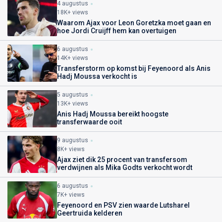
4 augustus
18K+ views
Waarom Ajax voor Leon Goretzka moet gaan en
hoe Jordi Cruijff hem kan overtuigen
6 augustus
14K+ views
Transferstorm op komst bij Feyenoord als Anis
Hadj Moussa verkocht is
5 augustus
13K+ views
Anis Hadj Moussa bereikt hoogste
transferwaarde ooit
9 augustus
8K+ views
Ajax ziet dik 25 procent van transfersom
verdwijnen als Mika Godts verkocht wordt
6 augustus
7K+ views
Feyenoord en PSV zien waarde Lutsharel
Geertruida kelderen