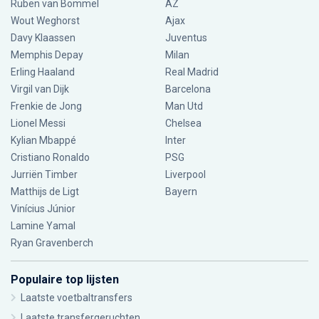
Ruben van Bommel
AZ
Wout Weghorst
Ajax
Davy Klaassen
Juventus
Memphis Depay
Milan
Erling Haaland
Real Madrid
Virgil van Dijk
Barcelona
Frenkie de Jong
Man Utd
Lionel Messi
Chelsea
Kylian Mbappé
Inter
Cristiano Ronaldo
PSG
Jurriën Timber
Liverpool
Matthijs de Ligt
Bayern
Vinícius Júnior
Lamine Yamal
Ryan Gravenberch
Populaire top lijsten
Laatste voetbaltransfers
Laatste transfergeruchten