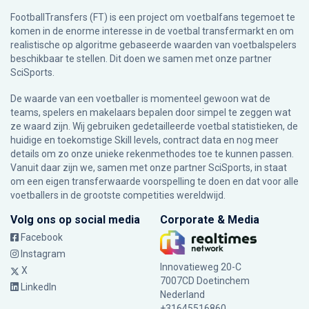
FootballTransfers (FT) is een project om voetbalfans tegemoet te
komen in de enorme interesse in de voetbal transfermarkt en om
realistische op algoritme gebaseerde waarden van voetbalspelers
beschikbaar te stellen. Dit doen we samen met onze partner
SciSports
.
De waarde van een voetballer is momenteel gewoon wat de
teams, spelers en makelaars bepalen door simpel te zeggen wat
ze waard zijn. Wij gebruiken gedetailleerde voetbal statistieken, de
huidige en toekomstige Skill levels, contract data en nog meer
details om zo onze unieke rekenmethodes toe te kunnen passen.
Vanuit daar zijn we, samen met onze partner SciSports, in staat
om een eigen transferwaarde voorspelling te doen en dat voor alle
voetballers in de grootste competities wereldwijd.
Volg ons op social media
Corporate & Media
Facebook
Instagram
Innovatieweg 20-C
X
7007CD Doetinchem
LinkedIn
Nederland
+31645516860