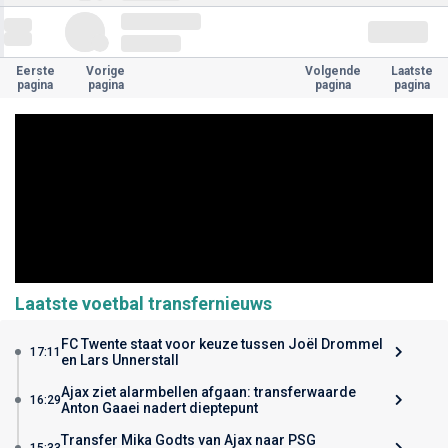
Eerste
Vorige
Volgende
Laatste
pagina
pagina
pagina
pagina
Laatste voetbal transfernieuws
FC Twente staat voor keuze tussen Joël Drommel
17:11
en Lars Unnerstall
Ajax ziet alarmbellen afgaan: transferwaarde
16:29
Anton Gaaei nadert dieptepunt
Transfer Mika Godts van Ajax naar PSG
15:33