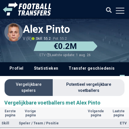
Alex Pinto
V (R)
Skill: 55.2
Pot: 55.2
€0.2M
Laatste update: 1 aug. 26
ETV
Profiel
Statistieken
Transfer geschiedenis
V
Vergelijkbare
Potentieel vergelijkbare
spelers
voetballers
Vergelijkbare voetballers met Alex Pinto
Eerste
Vorige
Volgende
Laatste
pagina
pagina
pagina
pagina
Skill
Speler / Team / Positie
ETV