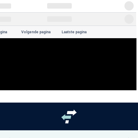
gina
Volgende pagina
Laatste pagina