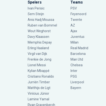
Spelers
Teams
Ivan Perisic
PSV
Sem Steijn
Feyenoord
Anis Hadj Moussa
Twente
Ruben van Bommel
AZ
Wout Weghorst
Ajax
Davy Klaassen
Juventus
Memphis Depay
Milan
Erling Haaland
Real Madrid
Virgil van Dijk
Barcelona
Frenkie de Jong
Man Utd
Lionel Messi
Chelsea
Kylian Mbappé
Inter
Cristiano Ronaldo
PSG
Jurriën Timber
Liverpool
Matthijs de Ligt
Bayern
Vinícius Júnior
Lamine Yamal
Ryan Gravenberch