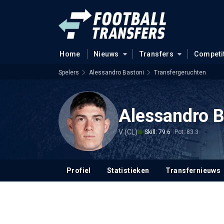
Home
Nieuws
Transfers
Competi
Spelers
Alessandro Bastoni
Transfergeruchten
Alessandro B
V (CL)
Skill: 79.6
Pot: 83.3
Profiel
Statistieken
Transfernieuws