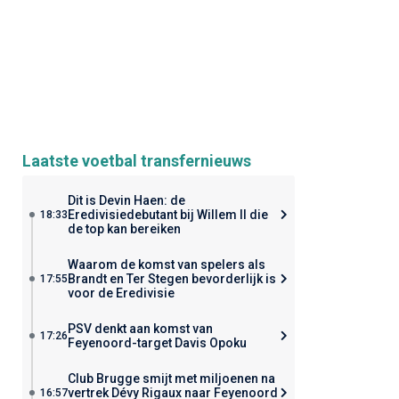
Laatste voetbal transfernieuws
Dit is Devin Haen: de
Eredivisiedebutant bij Willem II die
18:33
de top kan bereiken
Waarom de komst van spelers als
Brandt en Ter Stegen bevorderlijk is
17:55
voor de Eredivisie
PSV denkt aan komst van
17:26
Feyenoord-target Davis Opoku
Club Brugge smijt met miljoenen na
vertrek Dévy Rigaux naar Feyenoord
16:57