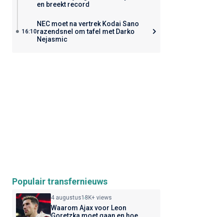
en breekt record
NEC moet na vertrek Kodai Sano
razendsnel om tafel met Darko
16:10
Nejasmic
Populair transfernieuws
4 augustus
18K+ views
Waarom Ajax voor Leon
Goretzka moet gaan en hoe