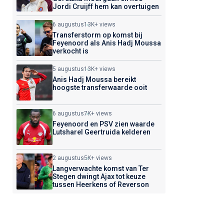
Jordi Cruijff hem kan overtuigen
6 augustus
13K+ views
Transferstorm op komst bij
Feyenoord als Anis Hadj Moussa
verkocht is
5 augustus
13K+ views
Anis Hadj Moussa bereikt
hoogste transferwaarde ooit
6 augustus
7K+ views
Feyenoord en PSV zien waarde
Lutsharel Geertruida kelderen
2 augustus
5K+ views
Langverwachte komst van Ter
Stegen dwingt Ajax tot keuze
tussen Heerkens of Reverson