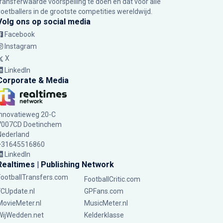
transferwaarde voorspelling te doen en dat voor alle
voetballers in de grootste competities wereldwijd.
Volg ons op social media
Facebook
Instagram
X
LinkedIn
Corporate & Media
Innovatieweg 20-C
7007CD Doetinchem
Nederland
+31645516860
LinkedIn
Realtimes | Publishing Network
FootballTransfers.com
FootballCritic.com
FCUpdate.nl
GPFans.com
MovieMeter.nl
MusicMeter.nl
WijWedden.net
Kelderklasse