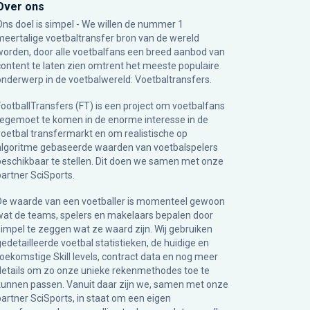
Over ons
Ons doel is simpel - We willen de nummer 1
meertalige voetbaltransfer bron van de wereld
worden, door alle voetbalfans een breed aanbod van
content te laten zien omtrent het meeste populaire
onderwerp in de voetbalwereld: Voetbaltransfers.
FootballTransfers (FT) is een project om voetbalfans
tegemoet te komen in de enorme interesse in de
voetbal transfermarkt en om realistische op
algoritme gebaseerde waarden van voetbalspelers
beschikbaar te stellen. Dit doen we samen met onze
partner
SciSports
.
De waarde van een voetballer is momenteel gewoon
wat de teams, spelers en makelaars bepalen door
simpel te zeggen wat ze waard zijn. Wij gebruiken
gedetailleerde voetbal statistieken, de huidige en
toekomstige Skill levels, contract data en nog meer
details om zo onze unieke rekenmethodes toe te
kunnen passen. Vanuit daar zijn we, samen met onze
partner SciSports, in staat om een eigen