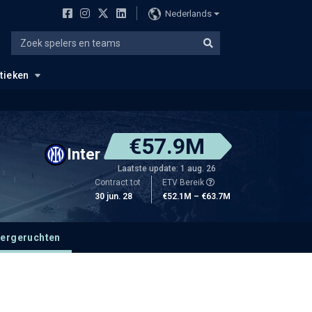
Nederlands
stieken
€57.9M
Inter
Laatste update: 1 aug. 26
Contract tot
ETV Bereik
30 jun. 28
€52.1M – €63.7M
fergeruchten