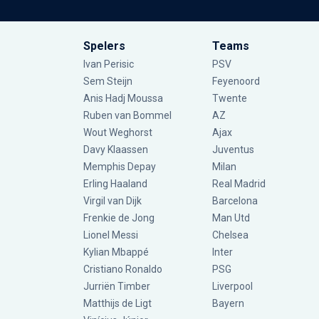
Spelers
Teams
Ivan Perisic
PSV
Sem Steijn
Feyenoord
Anis Hadj Moussa
Twente
Ruben van Bommel
AZ
Wout Weghorst
Ajax
Davy Klaassen
Juventus
Memphis Depay
Milan
Erling Haaland
Real Madrid
Virgil van Dijk
Barcelona
Frenkie de Jong
Man Utd
Lionel Messi
Chelsea
Kylian Mbappé
Inter
Cristiano Ronaldo
PSG
Jurriën Timber
Liverpool
Matthijs de Ligt
Bayern