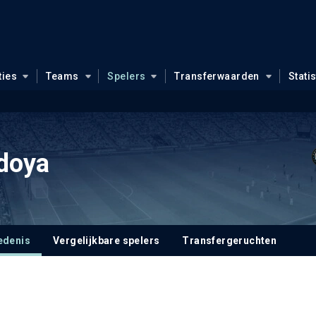
ties
Teams
Spelers
Transferwaarden
Stati
edoya
edenis
Vergelijkbare spelers
Transfergeruchten