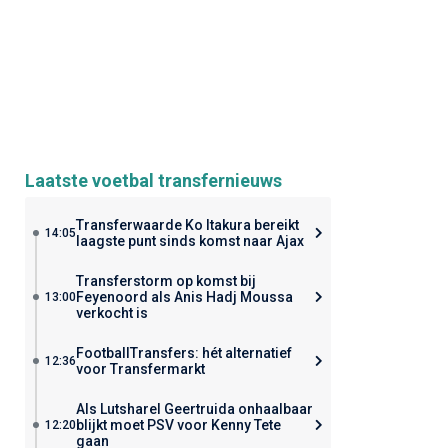
Laatste voetbal transfernieuws
Transferwaarde Ko Itakura bereikt
14:05
laagste punt sinds komst naar Ajax
Transferstorm op komst bij
Feyenoord als Anis Hadj Moussa
13:00
verkocht is
FootballTransfers: hét alternatief
12:36
voor Transfermarkt
Als Lutsharel Geertruida onhaalbaar
blijkt moet PSV voor Kenny Tete
12:20
gaan