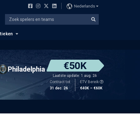
Nederlands
stieken
€50K
Philadelphia
Laatste update: 1 aug. 26
Contract tot
ETV Bereik
31 dec. 26
€40K – €60K