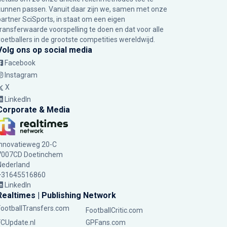
kunnen passen. Vanuit daar zijn we, samen met onze
partner SciSports, in staat om een eigen
transferwaarde voorspelling te doen en dat voor alle
voetballers in de grootste competities wereldwijd.
Volg ons op social media
Facebook
Instagram
X
LinkedIn
Corporate & Media
Innovatieweg 20-C
7007CD Doetinchem
Nederland
+31645516860
LinkedIn
Realtimes | Publishing Network
FootballTransfers.com
FootballCritic.com
FCUpdate.nl
GPFans.com