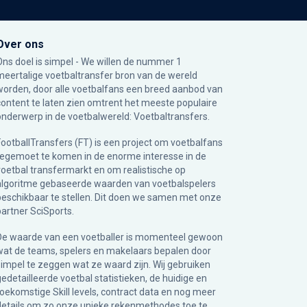
Over ons
Ons doel is simpel - We willen de nummer 1
meertalige voetbaltransfer bron van de wereld
worden, door alle voetbalfans een breed aanbod van
content te laten zien omtrent het meeste populaire
onderwerp in de voetbalwereld: Voetbaltransfers.
FootballTransfers (FT) is een project om voetbalfans
tegemoet te komen in de enorme interesse in de
voetbal transfermarkt en om realistische op
algoritme gebaseerde waarden van voetbalspelers
beschikbaar te stellen. Dit doen we samen met onze
partner
SciSports
.
De waarde van een voetballer is momenteel gewoon
wat de teams, spelers en makelaars bepalen door
simpel te zeggen wat ze waard zijn. Wij gebruiken
gedetailleerde voetbal statistieken, de huidige en
toekomstige Skill levels, contract data en nog meer
details om zo onze unieke rekenmethodes toe te