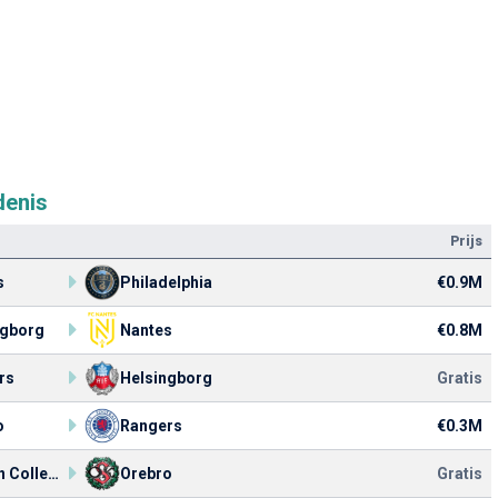
denis
Prijs
s
Philadelphia
€0.9M
ngborg
Nantes
€0.8M
rs
Helsingborg
Gratis
o
Rangers
€0.3M
Boston College Eagles
Orebro
Gratis