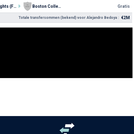
FD Knights (Fairleigh Dickinson University)
Boston College Eagles
Gratis
€2M
Totale transfersommen (bekend) voor Alejandro Bedoya :