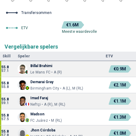
Transfersommen
€1.6M
ETV
Meeste waardevolle
Vergelijkbare spelers
Skill
Speler
ETV
Billal Brahimi
55.8
€0.9M
57.1
Le Mans FC • A (R)
Demarai Gray
55.8
€2.1M
55.8
Birmingham City • A (L), M (RL)
Imad Faraj
55.8
€1.1M
59.1
Neftçi • A (R), M (RL)
Madson
55.8
€1.3M
57.5
FC Juárez • M (RL)
Jhon Córdoba
55.8
€1.0M
57.8