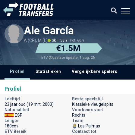
Ale García
A (CR), M (L)
Skill: 53.9
Pot: 60.9
€1.5M
Laatste update: 1 aug. 26
ETV
Profiel
Statistieken
Vergelijkbare spelers
Profiel
Leeftijd
Beste speelstijl
23 jaar oud (19 mrt. 2003)
Klassieke vleugelspits
Nationaliteit
Voorkeurs voet
ESP
Rechts
Lengte
Team
180cm
Las Palmas
ETV Bereik
Contract tot