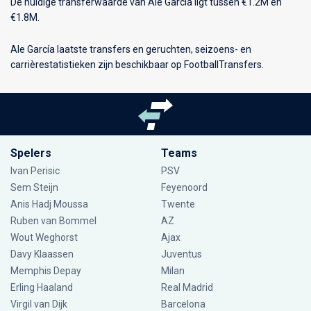
De huidige transferwaarde van Ale García ligt tussen €1.2M en
€1.8M.
Ale García laatste transfers en geruchten, seizoens- en
carrièrestatistieken zijn beschikbaar op FootballTransfers.
Spelers
Teams
Ivan Perisic
PSV
Sem Steijn
Feyenoord
Anis Hadj Moussa
Twente
Ruben van Bommel
AZ
Wout Weghorst
Ajax
Davy Klaassen
Juventus
Memphis Depay
Milan
Erling Haaland
Real Madrid
Virgil van Dijk
Barcelona