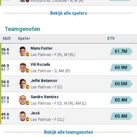
Instituto AC Córdoba • A, M (R)
Bekijk alle spelers
Teamgenoten
Skill
Speler
ETV
Manu Fuster
56.6
€1.7M
56.6
Las Palmas • F (R), M (RL)
Viti Rozada
60.9
€0.9M
61.7
Las Palmas • D, AM (R)
Jefté Betancor
54.0
€0.5M
54.0
Las Palmas • F (C)
Sandro Ramírez
57.0
€0.4M
57.0
Las Palmas • F (C), M (R), AM (L)
Jesé
49.6
€0.4M
49.6
Las Palmas • F (CL)
Bekijk alle teamgenoten