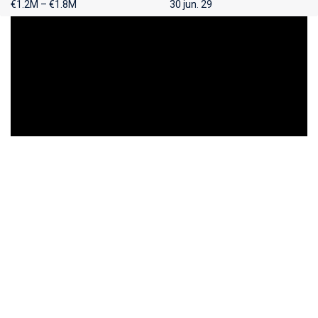
€1.2M – €1.8M
30 jun. 29