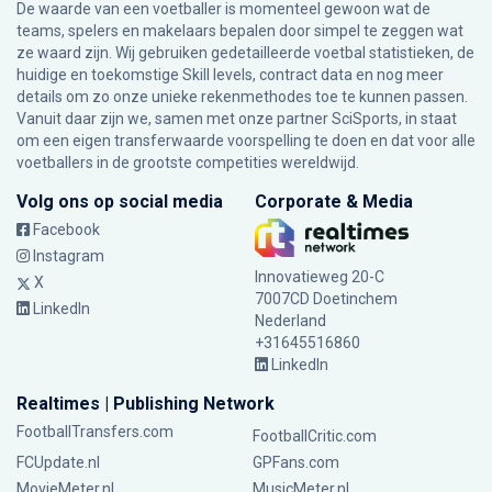
De waarde van een voetballer is momenteel gewoon wat de
teams, spelers en makelaars bepalen door simpel te zeggen wat
ze waard zijn. Wij gebruiken gedetailleerde voetbal statistieken, de
huidige en toekomstige Skill levels, contract data en nog meer
details om zo onze unieke rekenmethodes toe te kunnen passen.
Vanuit daar zijn we, samen met onze partner SciSports, in staat
om een eigen transferwaarde voorspelling te doen en dat voor alle
voetballers in de grootste competities wereldwijd.
Volg ons op social media
Corporate & Media
Facebook
Instagram
Innovatieweg 20-C
X
7007CD Doetinchem
LinkedIn
Nederland
+31645516860
LinkedIn
Realtimes | Publishing Network
FootballTransfers.com
FootballCritic.com
FCUpdate.nl
GPFans.com
MovieMeter.nl
MusicMeter.nl