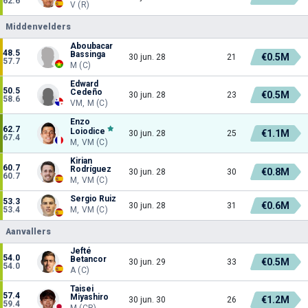
62.6
V (R)
Middenvelders
Aboubacar
48.5
Bassinga
€0.5M
30 jun. 28
21
57.7
M (C)
Edward
50.5
Cedeño
€0.5M
30 jun. 28
23
58.6
VM, M (C)
Enzo
62.7
Loiodice
€1.1M
30 jun. 28
25
67.4
M, VM (C)
Kirian
60.7
Rodríguez
€0.8M
30 jun. 28
30
60.7
M, VM (C)
Sergio Ruiz
53.3
€0.6M
30 jun. 28
31
53.4
M, VM (C)
Aanvallers
Jefté
54.0
Betancor
€0.5M
30 jun. 29
33
54.0
A (C)
Taisei
57.4
Miyashiro
€1.2M
30 jun. 30
26
59.4
M (CR)