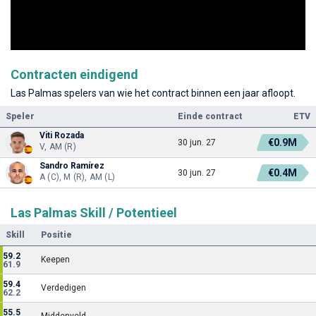
Contracten eindigend
Las Palmas spelers van wie het contract binnen een jaar afloopt.
Speler
Einde contract
ETV
Viti Rozada
€0.9M
30 jun. 27
V, AM (R)
Sandro Ramírez
€0.4M
30 jun. 27
A (C), M (R), AM (L)
Las Palmas Skill / Potentieel
Skill
Positie
59.2
Keepen
61.9
59.4
Verdedigen
62.2
55.5