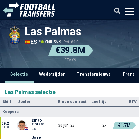
Las Palmas
ESP
Skill: 56.9
Pot: 60.0
€39.8M
ETV
Selectie
Wedstrijden
Transfernieuws
Transf
Las Palmas selectie
Skill
Speler
Einde contract
Leeftijd
ETV
Keepers
Dinko
59.2
Horkas
€1.7M
30 jun. 28
27
61.9
GK
José