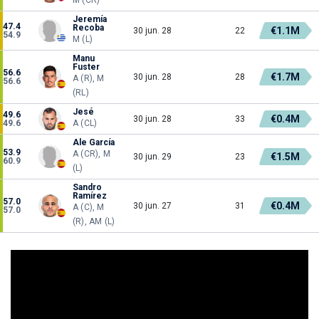
Jeremía
47.4
Recoba
€1.1M
30 jun. 28
22
54.9
M (L)
Manu
Fuster
56.6
€1.7M
30 jun. 28
28
A (R), M
56.6
(RL)
Jesé
49.6
€0.4M
30 jun. 28
33
49.6
A (CL)
Ale García
53.9
A (CR), M
€1.5M
30 jun. 29
23
60.9
(L)
Sandro
Ramírez
57.0
€0.4M
30 jun. 27
31
A (C), M
57.0
(R), AM (L)