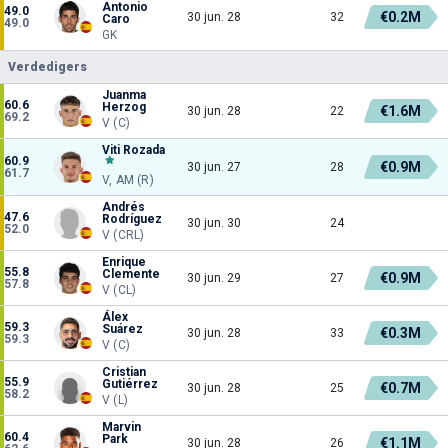
Antonio
49.0
€0.2M
30 jun. 28
32
Caro
49.0
GK
Verdedigers
Juanma
60.6
Herzog
€1.6M
30 jun. 28
22
69.2
V (C)
Viti Rozada
60.9
€0.9M
30 jun. 27
28
61.7
V, AM (R)
Andrés
47.6
Rodríguez
30 jun. 30
24
52.0
V (CRL)
Enrique
55.8
Clemente
€0.9M
30 jun. 29
27
57.8
V (CL)
Álex
59.3
Suárez
€0.3M
30 jun. 28
33
59.3
V (C)
Cristian
55.9
Gutiérrez
€0.7M
30 jun. 28
25
58.2
V (L)
Marvin
60.4
Park
€1.1M
30 jun. 28
26