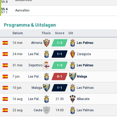
Middenveld
59.8
55.4
Aanvallen
57.1
Programma & Uitslagen
Datum
Thuis
Score
Uit
1
-
2
16 mei
Almeria
Las Palmas
1
-
1
24 mei
Las Palmas
Zaragoza
1
-
2
31 mei
Deportivo
Las Palmas
0
-
1
7 jun.
Las Palmas
Malaga
1
-
1
10 jun.
Malaga
Las Palmas
16 aug.
Las Palmas
21:30
Albacete
22 aug.
Ceuta
19:00
Las Palmas