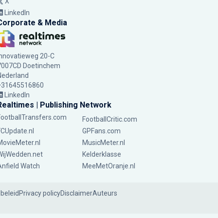
X
LinkedIn
Corporate & Media
Innovatieweg 20-C
7007CD Doetinchem
Nederland
+31645516860
LinkedIn
Realtimes | Publishing Network
FootballTransfers.com
FootballCritic.com
FCUpdate.nl
GPFans.com
MovieMeter.nl
MusicMeter.nl
WijWedden.net
Kelderklasse
Anfield Watch
MeeMetOranje.nl
ebeleid
Privacy policy
Disclaimer
Auteurs