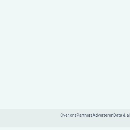
Over ons
Partners
Adverteren
Data & a