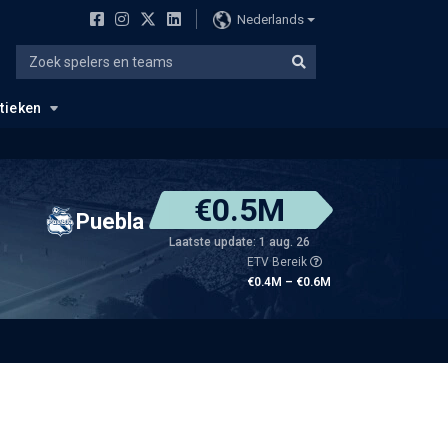
Nederlands
stieken
€0.5M
Puebla
Laatste update: 1 aug. 26
ETV Bereik
€0.4M – €0.6M