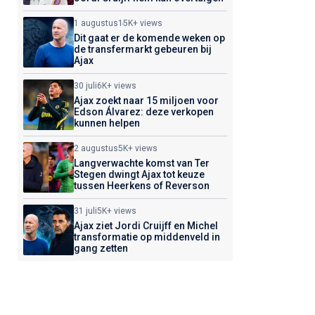
1 augustus
15K+ views
Dit gaat er de komende weken op
de transfermarkt gebeuren bij
Ajax
30 juli
6K+ views
Ajax zoekt naar 15 miljoen voor
Edson Álvarez: deze verkopen
kunnen helpen
2 augustus
5K+ views
Langverwachte komst van Ter
Stegen dwingt Ajax tot keuze
tussen Heerkens of Reverson
31 juli
5K+ views
Ajax ziet Jordi Cruijff en Michel
transformatie op middenveld in
gang zetten