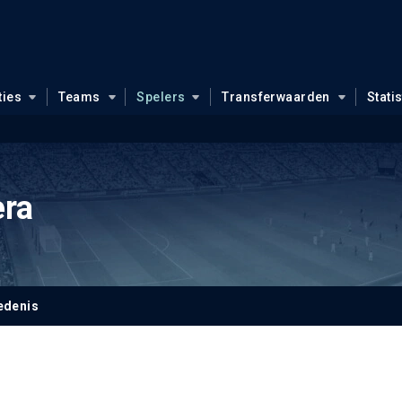
ties
Teams
Spelers
Transferwaarden
Stati
era
1
edenis