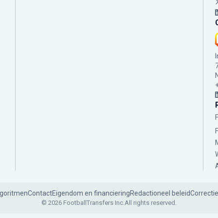
lgoritmen
Contact
Eigendom en financiering
Redactioneel beleid
Correcti
© 2026 FootballTransfers Inc.
All rights reserved.