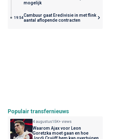
mogelijk
Cambuur gaat Eredivisie in met flink
19:54
aantal aflopende contracten
Populair transfernieuws
4 augustus
15K+ views
Waarom Ajax voor Leon
Goretzka moet gaan en hoe
Jordi Cruijff hem kan overtuigen