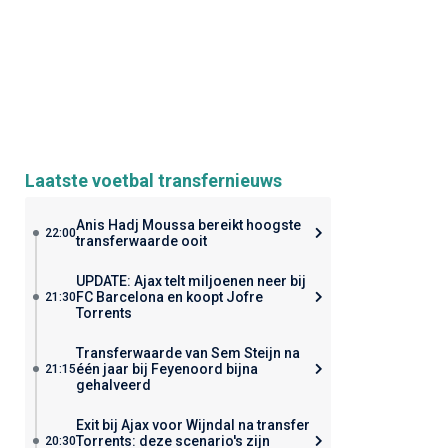
Laatste voetbal transfernieuws
Anis Hadj Moussa bereikt hoogste
22:00
transferwaarde ooit
UPDATE: Ajax telt miljoenen neer bij
FC Barcelona en koopt Jofre
21:30
Torrents
Transferwaarde van Sem Steijn na
één jaar bij Feyenoord bijna
21:15
gehalveerd
Exit bij Ajax voor Wijndal na transfer
Torrents: deze scenario's zijn
20:30