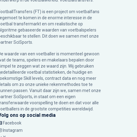
onderwerp in de voetbalwereld: Voetbaltransfers.
FootballTransfers (FT) is een project om voetbalfans
tegemoet te komen in de enorme interesse in de
voetbal transfermarkt en om realistische op
algoritme gebaseerde waarden van voetbalspelers
beschikbaar te stellen. Dit doen we samen met onze
partner
SciSports
.
De waarde van een voetballer is momenteel gewoon
wat de teams, spelers en makelaars bepalen door
simpel te zeggen wat ze waard zijn. Wij gebruiken
gedetailleerde voetbal statistieken, de huidige en
toekomstige Skill levels, contract data en nog meer
details om zo onze unieke rekenmethodes toe te
kunnen passen. Vanuit daar zijn we, samen met onze
partner SciSports, in staat om een eigen
transferwaarde voorspelling te doen en dat voor alle
voetballers in de grootste competities wereldwijd.
Volg ons op social media
Facebook
Instagram