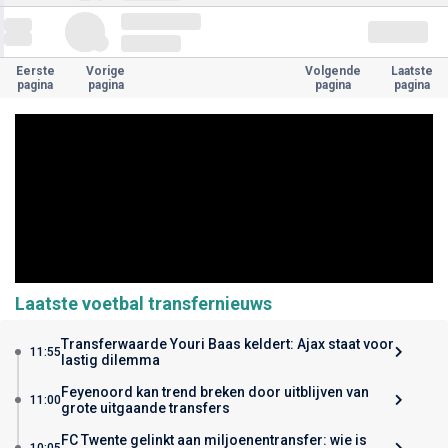
Eerste
Vorige
Volgende
Laatste
pagina
pagina
pagina
pagina
Laatste voetbal transfernieuws
Transferwaarde Youri Baas keldert: Ajax staat voor
11:55
lastig dilemma
Feyenoord kan trend breken door uitblijven van
11:00
grote uitgaande transfers
FC Twente gelinkt aan miljoenentransfer: wie is
10:05