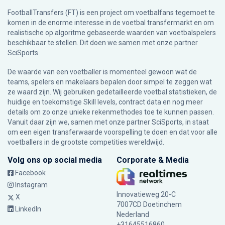
FootballTransfers (FT) is een project om voetbalfans tegemoet te
komen in de enorme interesse in de voetbal transfermarkt en om
realistische op algoritme gebaseerde waarden van voetbalspelers
beschikbaar te stellen. Dit doen we samen met onze partner
SciSports
.
De waarde van een voetballer is momenteel gewoon wat de
teams, spelers en makelaars bepalen door simpel te zeggen wat
ze waard zijn. Wij gebruiken gedetailleerde voetbal statistieken, de
huidige en toekomstige Skill levels, contract data en nog meer
details om zo onze unieke rekenmethodes toe te kunnen passen.
Vanuit daar zijn we, samen met onze partner SciSports, in staat
om een eigen transferwaarde voorspelling te doen en dat voor alle
voetballers in de grootste competities wereldwijd.
Volg ons op social media
Corporate & Media
Facebook
Instagram
Innovatieweg 20-C
X
7007CD Doetinchem
LinkedIn
Nederland
+31645516860