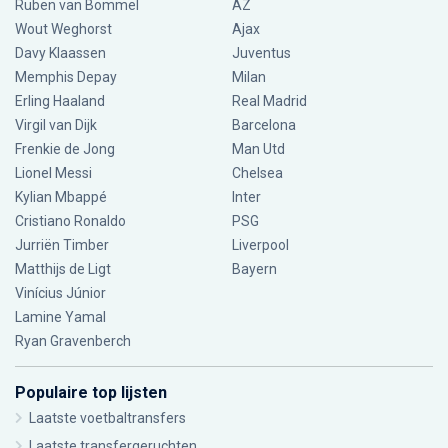
Ruben van Bommel
AZ
Wout Weghorst
Ajax
Davy Klaassen
Juventus
Memphis Depay
Milan
Erling Haaland
Real Madrid
Virgil van Dijk
Barcelona
Frenkie de Jong
Man Utd
Lionel Messi
Chelsea
Kylian Mbappé
Inter
Cristiano Ronaldo
PSG
Jurriën Timber
Liverpool
Matthijs de Ligt
Bayern
Vinícius Júnior
Lamine Yamal
Ryan Gravenberch
Populaire top lijsten
Laatste voetbaltransfers
Laatste transfergeruchten