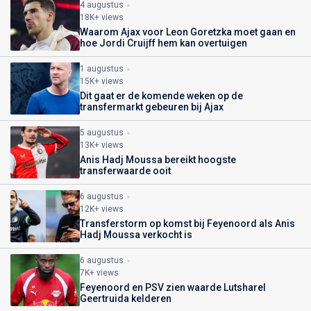
4 augustus
18K+ views
Waarom Ajax voor Leon Goretzka moet gaan en
hoe Jordi Cruijff hem kan overtuigen
1 augustus
15K+ views
Dit gaat er de komende weken op de
transfermarkt gebeuren bij Ajax
5 augustus
13K+ views
Anis Hadj Moussa bereikt hoogste
transferwaarde ooit
6 augustus
12K+ views
Transferstorm op komst bij Feyenoord als Anis
Hadj Moussa verkocht is
6 augustus
7K+ views
Feyenoord en PSV zien waarde Lutsharel
Geertruida kelderen