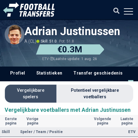
Adrian Justinussen
A (CL)
Skill: 51.0
Pot: 51.8
€0.3M
Laatste update: 1 aug. 26
ETV
Profiel
Statistieken
Transfer geschiedenis
V
Vergelijkbare
Potentieel vergelijkbare
spelers
voetballers
Vergelijkbare voetballers met Adrian Justinussen
Eerste
Vorige
Volgende
Laatste
pagina
pagina
pagina
pagina
Skill
Speler / Team / Positie
ETV