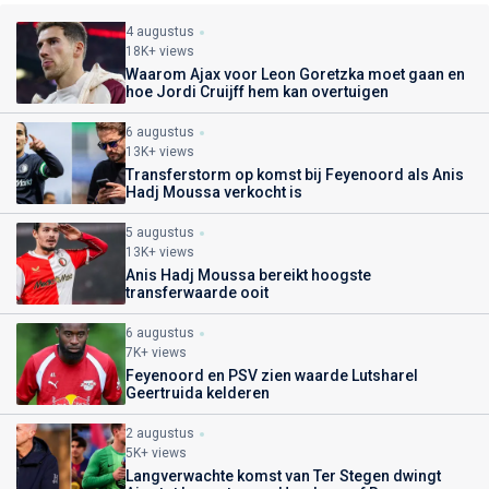
4 augustus
18K+ views
Waarom Ajax voor Leon Goretzka moet gaan en
hoe Jordi Cruijff hem kan overtuigen
6 augustus
13K+ views
Transferstorm op komst bij Feyenoord als Anis
Hadj Moussa verkocht is
5 augustus
13K+ views
Anis Hadj Moussa bereikt hoogste
transferwaarde ooit
6 augustus
7K+ views
Feyenoord en PSV zien waarde Lutsharel
Geertruida kelderen
2 augustus
5K+ views
Langverwachte komst van Ter Stegen dwingt