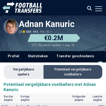
Adnan Kanuric
GK
Skill: 44.6
Pot: 46.3
€0.2M
Laatste update: 1 aug. 26
ETV
Profiel
Statistieken
Transfer geschiedenis
V
Vergelijkbare
Potentieel vergelijkbare
spelers
voetballers
Potentieel vergelijkbare voetballers met Adnan
Kanuric
Eerste
Vorige
Volgende
Laatste
pagina
pagina
pagina
pagina