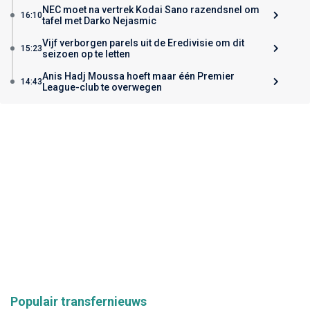
NEC moet na vertrek Kodai Sano razendsnel om
16:10
tafel met Darko Nejasmic
Vijf verborgen parels uit de Eredivisie om dit
15:23
seizoen op te letten
Anis Hadj Moussa hoeft maar één Premier
14:43
League-club te overwegen
Populair transfernieuws