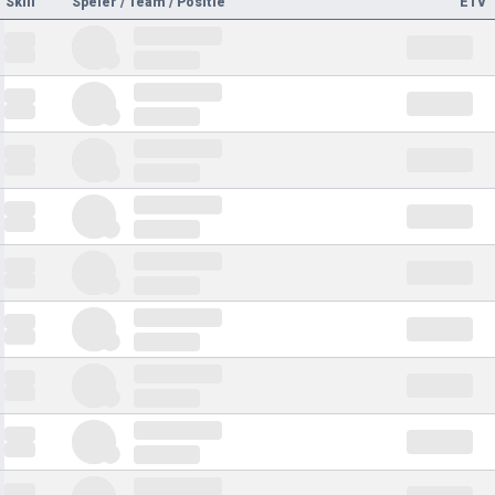
Skill
Speler / Team / Positie
ETV