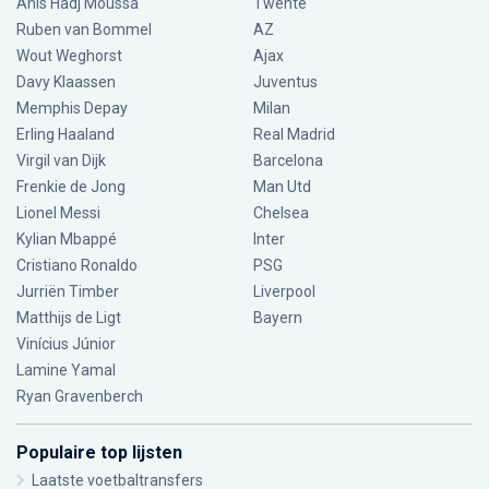
Anis Hadj Moussa
Twente
Ruben van Bommel
AZ
Wout Weghorst
Ajax
Davy Klaassen
Juventus
Memphis Depay
Milan
Erling Haaland
Real Madrid
Virgil van Dijk
Barcelona
Frenkie de Jong
Man Utd
Lionel Messi
Chelsea
Kylian Mbappé
Inter
Cristiano Ronaldo
PSG
Jurriën Timber
Liverpool
Matthijs de Ligt
Bayern
Vinícius Júnior
Lamine Yamal
Ryan Gravenberch
Populaire top lijsten
Laatste voetbaltransfers