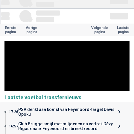
Eerste
Vorige
Volgende
Laatste
pagina
pagina
pagina
pagina
Laatste voetbal transfernieuws
PSV denkt aan komst van Feyenoord-target Davis
17:26
Opoku
Club Brugge smijt met miljoenen na vertrek Dévy
16:57
Rigaux naar Feyenoord en breekt record