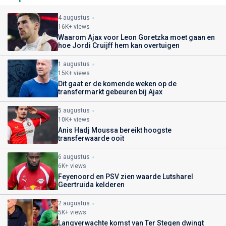
4 augustus
16K+ views
Waarom Ajax voor Leon Goretzka moet gaan en
hoe Jordi Cruijff hem kan overtuigen
1 augustus
15K+ views
Dit gaat er de komende weken op de
transfermarkt gebeuren bij Ajax
5 augustus
10K+ views
Anis Hadj Moussa bereikt hoogste
transferwaarde ooit
6 augustus
6K+ views
Feyenoord en PSV zien waarde Lutsharel
Geertruida kelderen
2 augustus
5K+ views
Langverwachte komst van Ter Stegen dwingt