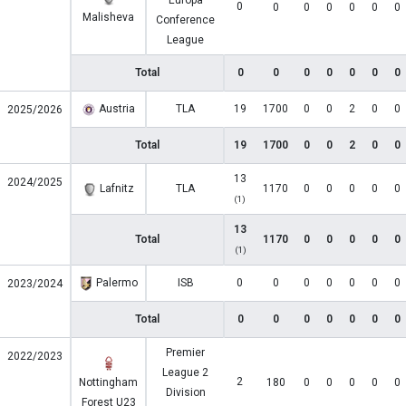
Europa
0
0
0
0
0
0
0
Malisheva
Conference
League
Total
0
0
0
0
0
0
0
Austria
TLA
19
1700
0
0
2
0
0
2025/2026
Total
19
1700
0
0
2
0
0
13
2024/2025
Lafnitz
TLA
1170
0
0
0
0
0
(1)
13
Total
1170
0
0
0
0
0
(1)
Palermo
ISB
0
0
0
0
0
0
0
2023/2024
Total
0
0
0
0
0
0
0
Premier
2022/2023
League 2
2
Nottingham
180
0
0
0
0
0
Division
Forest U23