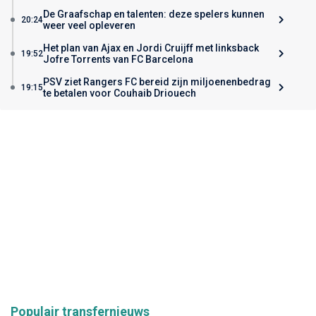
De Graafschap en talenten: deze spelers kunnen
20:24
weer veel opleveren
Het plan van Ajax en Jordi Cruijff met linksback
19:52
Jofre Torrents van FC Barcelona
PSV ziet Rangers FC bereid zijn miljoenenbedrag
19:15
te betalen voor Couhaib Driouech
Populair transfernieuws