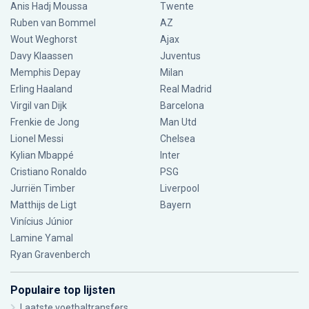
Anis Hadj Moussa
Twente
Ruben van Bommel
AZ
Wout Weghorst
Ajax
Davy Klaassen
Juventus
Memphis Depay
Milan
Erling Haaland
Real Madrid
Virgil van Dijk
Barcelona
Frenkie de Jong
Man Utd
Lionel Messi
Chelsea
Kylian Mbappé
Inter
Cristiano Ronaldo
PSG
Jurriën Timber
Liverpool
Matthijs de Ligt
Bayern
Vinícius Júnior
Lamine Yamal
Ryan Gravenberch
Populaire top lijsten
Laatste voetbaltransfers