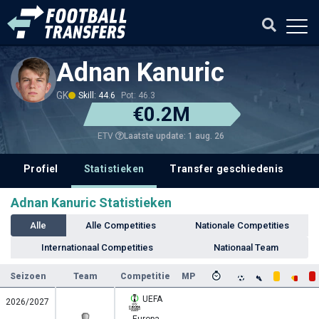
Adnan Kanuric
GK
Skill: 44.6
Pot: 46.3
€0.2M
Laatste update: 1 aug. 26
ETV
Profiel
Statistieken
Transfer geschiedenis
V
Adnan Kanuric Statistieken
Alle
Alle Competities
Nationale Competities
Internationaal Competities
Nationaal Team
Seizoen
Team
Competitie
MP
UEFA
2026/2027