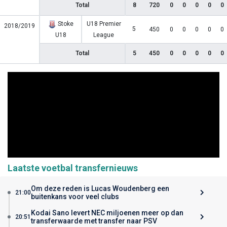
Total
8
720
0
0
0
0
0
Stoke
U18 Premier
2018/2019
5
450
0
0
0
0
0
U18
League
Total
5
450
0
0
0
0
0
Laatste voetbal transfernieuws
Om deze reden is Lucas Woudenberg een
21:00
buitenkans voor veel clubs
Kodai Sano levert NEC miljoenen meer op dan
20:51
transferwaarde met transfer naar PSV