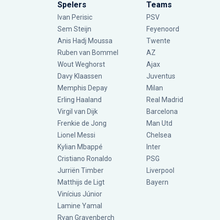
Spelers
Teams
Ivan Perisic
PSV
Sem Steijn
Feyenoord
Anis Hadj Moussa
Twente
Ruben van Bommel
AZ
Wout Weghorst
Ajax
Davy Klaassen
Juventus
Memphis Depay
Milan
Erling Haaland
Real Madrid
Virgil van Dijk
Barcelona
Frenkie de Jong
Man Utd
Lionel Messi
Chelsea
Kylian Mbappé
Inter
Cristiano Ronaldo
PSG
Jurriën Timber
Liverpool
Matthijs de Ligt
Bayern
Vinícius Júnior
Lamine Yamal
Ryan Gravenberch