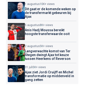
1 augustus
15K+ views
Dit gaat er de komende weken op
de transfermarkt gebeuren bij
Ajax
5 augustus
8K+ views
Anis Hadj Moussa bereikt
hoogste transferwaarde ooit
2 augustus
5K+ views
Langverwachte komst van Ter
Stegen dwingt Ajax tot keuze
tussen Heerkens of Reverson
31 juli
5K+ views
Ajax ziet Jordi Cruijff en Michel
transformatie op middenveld in
gang zetten