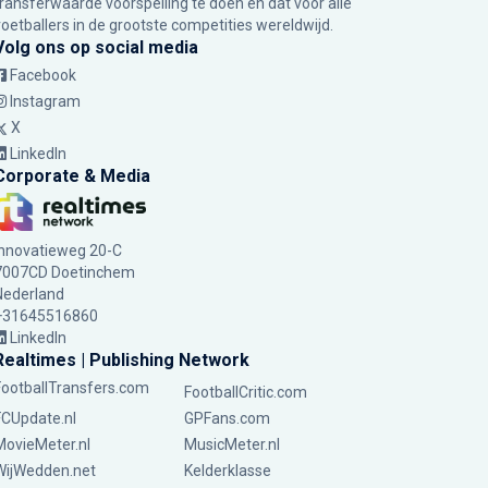
transferwaarde voorspelling te doen en dat voor alle
voetballers in de grootste competities wereldwijd.
Volg ons op social media
Facebook
Instagram
X
LinkedIn
Corporate & Media
Innovatieweg 20-C
7007CD Doetinchem
Nederland
+31645516860
LinkedIn
Realtimes | Publishing Network
FootballTransfers.com
FootballCritic.com
FCUpdate.nl
GPFans.com
MovieMeter.nl
MusicMeter.nl
WijWedden.net
Kelderklasse