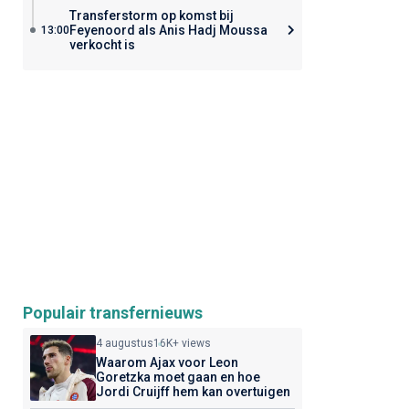
Transferstorm op komst bij
Feyenoord als Anis Hadj Moussa
13:00
verkocht is
Populair transfernieuws
4 augustus
16K+ views
Waarom Ajax voor Leon
Goretzka moet gaan en hoe
Jordi Cruijff hem kan overtuigen