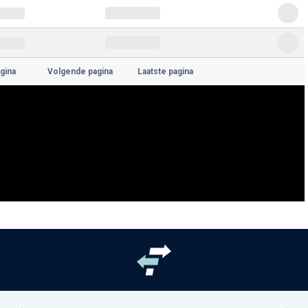
gina
Volgende pagina
Laatste pagina