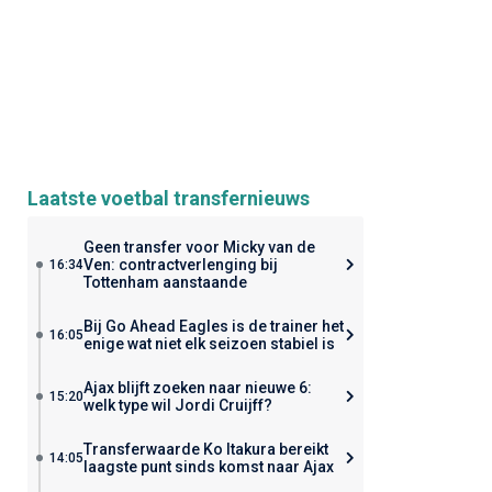
Laatste voetbal transfernieuws
Geen transfer voor Micky van de
Ven: contractverlenging bij
16:34
Tottenham aanstaande
Bij Go Ahead Eagles is de trainer het
16:05
enige wat niet elk seizoen stabiel is
Ajax blijft zoeken naar nieuwe 6:
15:20
welk type wil Jordi Cruijff?
Transferwaarde Ko Itakura bereikt
14:05
laagste punt sinds komst naar Ajax