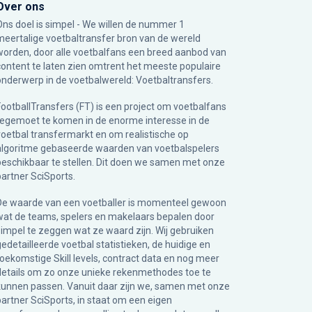
Over ons
Ons doel is simpel - We willen de nummer 1
meertalige voetbaltransfer bron van de wereld
worden, door alle voetbalfans een breed aanbod van
content te laten zien omtrent het meeste populaire
onderwerp in de voetbalwereld: Voetbaltransfers.
FootballTransfers (FT) is een project om voetbalfans
tegemoet te komen in de enorme interesse in de
voetbal transfermarkt en om realistische op
algoritme gebaseerde waarden van voetbalspelers
beschikbaar te stellen. Dit doen we samen met onze
partner
SciSports
.
De waarde van een voetballer is momenteel gewoon
wat de teams, spelers en makelaars bepalen door
simpel te zeggen wat ze waard zijn. Wij gebruiken
gedetailleerde voetbal statistieken, de huidige en
toekomstige Skill levels, contract data en nog meer
details om zo onze unieke rekenmethodes toe te
kunnen passen. Vanuit daar zijn we, samen met onze
partner SciSports, in staat om een eigen