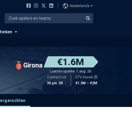
Nederlands
stieken
€1.6M
Girona
Laatste update: 1 aug. 26
Contract tot
ETV Bereik
30 jun. 29
€1.3M – €2M
fergeruchten