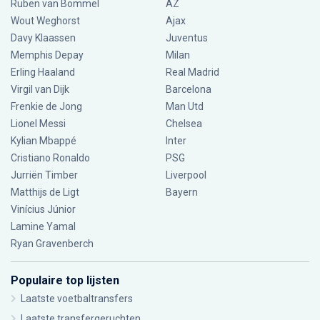
Ruben van Bommel
AZ
Wout Weghorst
Ajax
Davy Klaassen
Juventus
Memphis Depay
Milan
Erling Haaland
Real Madrid
Virgil van Dijk
Barcelona
Frenkie de Jong
Man Utd
Lionel Messi
Chelsea
Kylian Mbappé
Inter
Cristiano Ronaldo
PSG
Jurriën Timber
Liverpool
Matthijs de Ligt
Bayern
Vinícius Júnior
Lamine Yamal
Ryan Gravenberch
Populaire top lijsten
Laatste voetbaltransfers
Laatste transfergeruchten