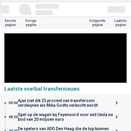
Eerste
Vorige
Volgende
Laatste
pagina
pagina
pagina
pagina
Laatste voetbal transfernieuws
Ajax ziet dik 25 procent van transfersom
09:00
verdwijnen als Mika Godts verkocht wordt
Spel op de wagen bij Feyenoord voor exit Ueda na
08:20
bod van 20 miljoen euro
De spelers van ADO Den Haag die de top kunnen
20:20