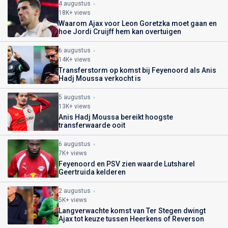
4 augustus
18K+ views
Waarom Ajax voor Leon Goretzka moet gaan en
hoe Jordi Cruijff hem kan overtuigen
6 augustus
14K+ views
Transferstorm op komst bij Feyenoord als Anis
Hadj Moussa verkocht is
5 augustus
13K+ views
Anis Hadj Moussa bereikt hoogste
transferwaarde ooit
6 augustus
7K+ views
Feyenoord en PSV zien waarde Lutsharel
Geertruida kelderen
2 augustus
5K+ views
Langverwachte komst van Ter Stegen dwingt
Ajax tot keuze tussen Heerkens of Reverson