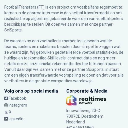
FootballTransfers (FT) is een project om voetbalfans tegemoet te
komen in de enorme interesse in de voetbal transfermarkt en om
realistische op algoritme gebaseerde waarden van voetbalspelers
beschikbaar te stellen. Dit doen we samen met onze partner
SciSports
.
De waarde van een voetballer is momenteel gewoon wat de
teams, spelers en makelaars bepalen door simpel te zeggen wat
ze waard zijn. Wij gebruiken gedetailleerde voetbal statistieken, de
huidige en toekomstige Skill levels, contract data en nog meer
details om zo onze unieke rekenmethodes toe te kunnen passen.
Vanuit daar zijn we, samen met onze partner SciSports, in staat
om een eigen transferwaarde voorspelling te doen en dat voor alle
voetballers in de grootste competities wereldwijd.
Volg ons op social media
Corporate & Media
Facebook
Instagram
Innovatieweg 20-C
X
7007CD Doetinchem
LinkedIn
Nederland
+31645516860