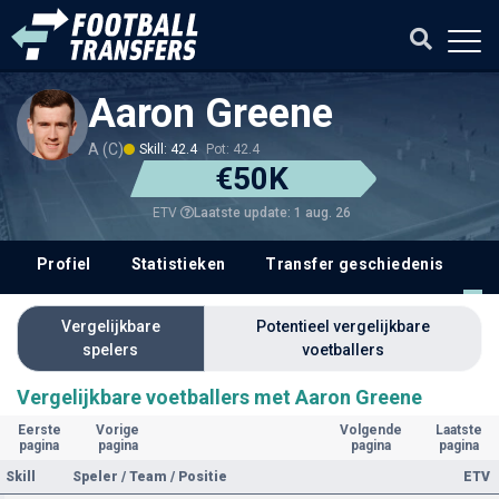
Aaron Greene
A (C)
Skill: 42.4
Pot: 42.4
€50K
Laatste update: 1 aug. 26
ETV
Profiel
Statistieken
Transfer geschiedenis
V
Vergelijkbare
Potentieel vergelijkbare
spelers
voetballers
Vergelijkbare voetballers met Aaron Greene
Eerste
Vorige
Volgende
Laatste
pagina
pagina
pagina
pagina
Skill
Speler / Team / Positie
ETV