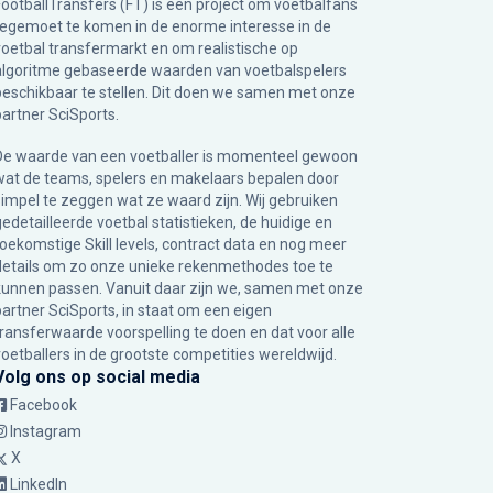
FootballTransfers (FT) is een project om voetbalfans
tegemoet te komen in de enorme interesse in de
voetbal transfermarkt en om realistische op
algoritme gebaseerde waarden van voetbalspelers
beschikbaar te stellen. Dit doen we samen met onze
partner
SciSports
.
De waarde van een voetballer is momenteel gewoon
wat de teams, spelers en makelaars bepalen door
simpel te zeggen wat ze waard zijn. Wij gebruiken
gedetailleerde voetbal statistieken, de huidige en
toekomstige Skill levels, contract data en nog meer
details om zo onze unieke rekenmethodes toe te
kunnen passen. Vanuit daar zijn we, samen met onze
partner SciSports, in staat om een eigen
transferwaarde voorspelling te doen en dat voor alle
voetballers in de grootste competities wereldwijd.
Volg ons op social media
Facebook
Instagram
X
LinkedIn