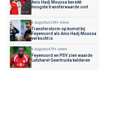
Anis Hadj Moussa bereikt
hoogste transferwaarde ooit
6 augustus
12K+ views
Transferstorm op komst bij
Feyenoord als Anis Hadj Moussa
verkocht is
6 augustus
7K+ views
Feyenoord en PSV zien waarde
Lutsharel Geertruida kelderen