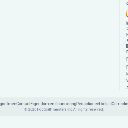
lgoritmen
Contact
Eigendom en financiering
Redactioneel beleid
Correcti
© 2026 FootballTransfers Inc.
All rights reserved.