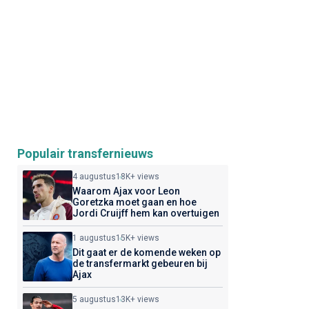
Populair transfernieuws
4 augustus
18K+ views
Waarom Ajax voor Leon
Goretzka moet gaan en hoe
Jordi Cruijff hem kan overtuigen
1 augustus
15K+ views
Dit gaat er de komende weken op
de transfermarkt gebeuren bij
Ajax
5 augustus
13K+ views