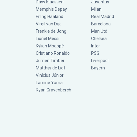
Davy Klaassen
Juventus
Memphis Depay
Milan
Erling Haaland
Real Madrid
Virgil van Dijk
Barcelona
Frenkie de Jong
Man Utd
Lionel Messi
Chelsea
Kylian Mbappé
Inter
Cristiano Ronaldo
PSG
Jurriën Timber
Liverpool
Matthijs de Ligt
Bayern
Vinícius Júnior
Lamine Yamal
Ryan Gravenberch