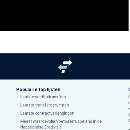
Populaire top lijsten
Laatste voetbaltransfers
Laatste transfergeruchten
Laatste contractverlengingen
Meest waardevolle Voetballers spelend in de
Nederlandse Eredivisie