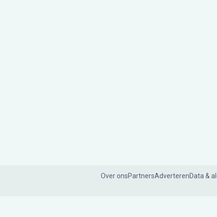
Over ons
Partners
Adverteren
Data & a