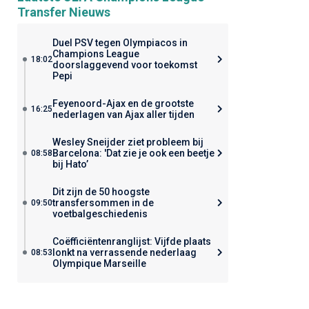
Transfer Nieuws
Duel PSV tegen Olympiacos in
Champions League
18:02
doorslaggevend voor toekomst
Pepi
Feyenoord-Ajax en de grootste
16:25
nederlagen van Ajax aller tijden
Wesley Sneijder ziet probleem bij
Barcelona: 'Dat zie je ook een beetje
08:58
bij Hato’
Dit zijn de 50 hoogste
transfersommen in de
09:50
voetbalgeschiedenis
Coëfficiëntenranglijst: Vijfde plaats
lonkt na verrassende nederlaag
08:53
Olympique Marseille