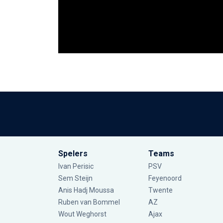
Spelers
Teams
Ivan Perisic
PSV
Sem Steijn
Feyenoord
Anis Hadj Moussa
Twente
Ruben van Bommel
AZ
Wout Weghorst
Ajax