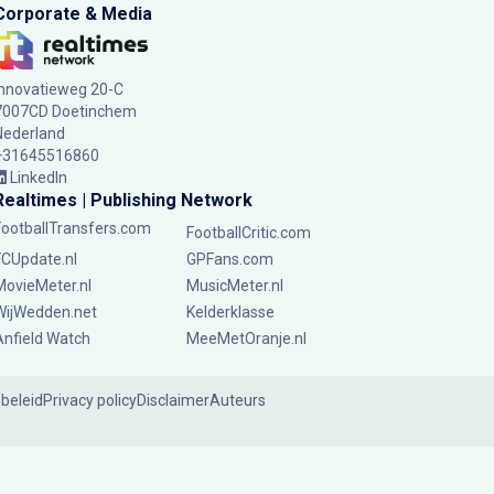
Corporate & Media
Innovatieweg 20-C
7007CD Doetinchem
Nederland
+31645516860
LinkedIn
Realtimes | Publishing Network
FootballTransfers.com
FootballCritic.com
FCUpdate.nl
GPFans.com
MovieMeter.nl
MusicMeter.nl
WijWedden.net
Kelderklasse
Anfield Watch
MeeMetOranje.nl
ebeleid
Privacy policy
Disclaimer
Auteurs