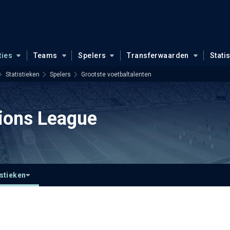
ties
Teams
Spelers
Transferwaarden
Stati
Statistieken
Spelers
Grootste voetbaltalenten
ons League
istieken