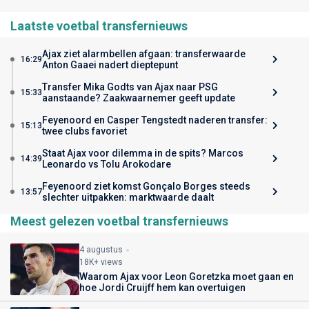
Laatste voetbal transfernieuws
Ajax ziet alarmbellen afgaan: transferwaarde
16:29
Anton Gaaei nadert dieptepunt
Transfer Mika Godts van Ajax naar PSG
15:33
aanstaande? Zaakwaarnemer geeft update
Feyenoord en Casper Tengstedt naderen transfer:
15:13
twee clubs favoriet
Staat Ajax voor dilemma in de spits? Marcos
14:39
Leonardo vs Tolu Arokodare
Feyenoord ziet komst Gonçalo Borges steeds
13:57
slechter uitpakken: marktwaarde daalt
Meest gelezen voetbal transfernieuws
4 augustus
18K+ views
Waarom Ajax voor Leon Goretzka moet gaan en
hoe Jordi Cruijff hem kan overtuigen