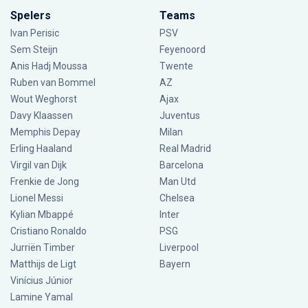
Spelers
Teams
Ivan Perisic
PSV
Sem Steijn
Feyenoord
Anis Hadj Moussa
Twente
Ruben van Bommel
AZ
Wout Weghorst
Ajax
Davy Klaassen
Juventus
Memphis Depay
Milan
Erling Haaland
Real Madrid
Virgil van Dijk
Barcelona
Frenkie de Jong
Man Utd
Lionel Messi
Chelsea
Kylian Mbappé
Inter
Cristiano Ronaldo
PSG
Jurriën Timber
Liverpool
Matthijs de Ligt
Bayern
Vinícius Júnior
Lamine Yamal