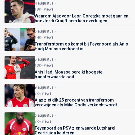
4 augustus
18K+ views
Waarom Ajax voor Leon Goretzka moet gaan en
hoe Jordi Cruijff hem kan overtuigen
6 augustus
14K+ views
Transferstorm op komst bij Feyenoord als Anis
Hadj Moussa verkocht is
5 augustus
13K+ views
Anis Hadj Moussa bereikt hoogste
transferwaarde ooit
9 augustus
7K+ views
Ajax ziet dik 25 procent van transfersom
verdwijnen als Mika Godts verkocht wordt
6 augustus
7K+ views
Feyenoord en PSV zien waarde Lutsharel
Geertruida kelderen