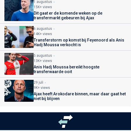
1 augustus
15K+ views
Dit gaat er de komende weken op de
transfermarkt gebeuren bij Ajax
6 augustus
14K+ views
Transferstorm op komst bij Feyenoord als Anis
Hadj Moussa verkocht is
5 augustus
13K+ views
Anis Hadj Moussa bereikt hoogste
transferwaarde ooit
29 juli
9K+ views
Ajax heeft Arokodare binnen, maar daar gaat het
niet bij blijven