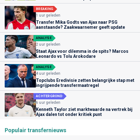
BREAKING
1 uur geleden
Transfer Mika Godts van Ajax naar PSG
aanstaande? Zaakwaarnemer geeft update
ANALYSE
2 uur geleden
Staat Ajax voor dilemma in de spits? Marcos
Leonardo vs Tolu Arokodare
ANALYSE
4 uur geleden
Topclubs Eredivisie zetten belangrijke stap met
ingrijpende transfermaatregel
ACHTERGROND
6 uur geleden
Kenneth Taylor ziet marktwaarde na vertrek bij
Ajax dalen tot onder kritiek punt
Populair transfernieuws