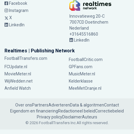
Facebook
Instagram
Innovatieweg 20-C
X
7007CD Doetinchem
LinkedIn
Nederland
+31645516860
LinkedIn
Realtimes | Publishing Network
FootballTransfers.com
FootballCritic.com
FCUpdate.nl
GPFans.com
MovieMeter.nl
MusicMeter.nl
WijWedden.net
Kelderklasse
Anfield Watch
MeeMetOranje.nl
Over ons
Partners
Adverteren
Data & algoritmen
Contact
Eigendom en financiering
Redactioneel beleid
Correctiebeleid
Privacy policy
Disclaimer
Auteurs
© 2026 FootballTransfers Inc.
All rights reserved.