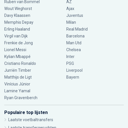
Ruben van Bommel
AZ
Wout Weghorst
Ajax
Davy Klaassen
Juventus
Memphis Depay
Milan
Erling Haaland
Real Madrid
Virgil van Dijk
Barcelona
Frenkie de Jong
Man Utd
Lionel Messi
Chelsea
Kylian Mbappé
Inter
Cristiano Ronaldo
PSG
Jurriën Timber
Liverpool
Matthijs de Ligt
Bayern
Vinícius Júnior
Lamine Yamal
Ryan Gravenberch
Populaire top lijsten
Laatste voetbaltransfers
Laatste transfergeruchten