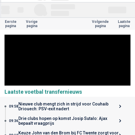
Eerste
Vorige
Volgende
Laatste
pagina
pagina
pagina
pagina
Laatste voetbal transfernieuws
Nieuwe club mengt zich in strijd voor Couhaib
09:58
Driouech: PSV-exit nadert
Drie clubs hopen op komst Josip Sutalo: Ajax
09:36
bepaalt vraagprijs
Keuze John van den Brom bij FC Twente zorgt voor