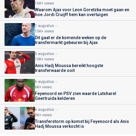
16K+ views
Waarom Ajax voor Leon Goretzka moet gaan en
hoe Jordi Cruijff hem kan overtuigen
1 augustus
15K+ views
Dit gaat er de komende weken op de
transfermarkt gebeuren bij Ajax
5 augustus
10K+ views
Anis Hadj Moussa bereikt hoogste
transferwaarde ooit
6 augustus
6K+ views
Feyenoord en PSV zien waarde Lutsharel
Geertruida kelderen
6 augustus
5K+ views
Transferstorm op komst bij Feyenoord als Anis
Hadj Moussa verkocht is