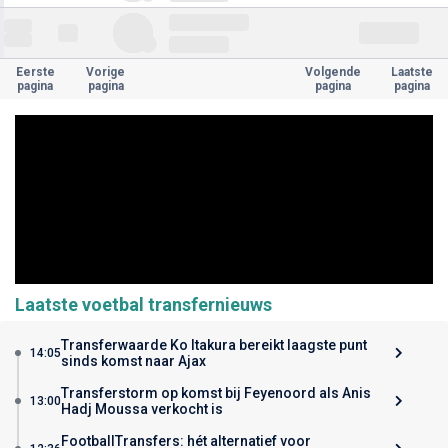
Eerste
Vorige
Volgende
Laatste
pagina
pagina
pagina
pagina
Laatste voetbal transfernieuws
Transferwaarde Ko Itakura bereikt laagste punt
14:05
sinds komst naar Ajax
Transferstorm op komst bij Feyenoord als Anis
13:00
Hadj Moussa verkocht is
FootballTransfers: hét alternatief voor