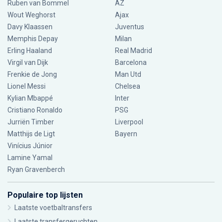
Ruben van Bommel
AZ
Wout Weghorst
Ajax
Davy Klaassen
Juventus
Memphis Depay
Milan
Erling Haaland
Real Madrid
Virgil van Dijk
Barcelona
Frenkie de Jong
Man Utd
Lionel Messi
Chelsea
Kylian Mbappé
Inter
Cristiano Ronaldo
PSG
Jurriën Timber
Liverpool
Matthijs de Ligt
Bayern
Vinícius Júnior
Lamine Yamal
Ryan Gravenberch
Populaire top lijsten
Laatste voetbaltransfers
Laatste transfergeruchten