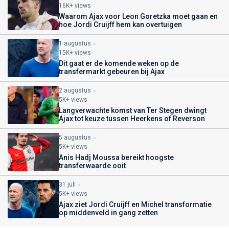
16K+ views
Waarom Ajax voor Leon Goretzka moet gaan en
hoe Jordi Cruijff hem kan overtuigen
1 augustus
15K+ views
Dit gaat er de komende weken op de
transfermarkt gebeuren bij Ajax
2 augustus
5K+ views
Langverwachte komst van Ter Stegen dwingt
Ajax tot keuze tussen Heerkens of Reverson
5 augustus
5K+ views
Anis Hadj Moussa bereikt hoogste
transferwaarde ooit
31 juli
5K+ views
Ajax ziet Jordi Cruijff en Michel transformatie
op middenveld in gang zetten