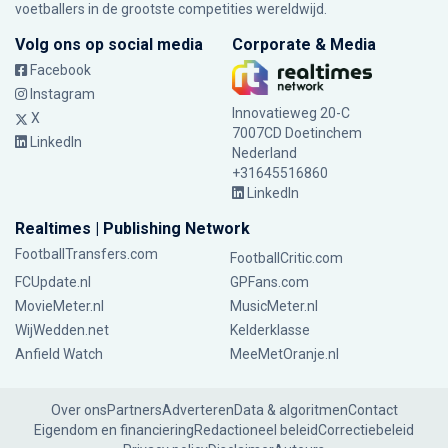
voetballers in de grootste competities wereldwijd.
Volg ons op social media
Corporate & Media
Facebook
Instagram
Innovatieweg 20-C
X
7007CD Doetinchem
LinkedIn
Nederland
+31645516860
LinkedIn
Realtimes | Publishing Network
FootballTransfers.com
FootballCritic.com
FCUpdate.nl
GPFans.com
MovieMeter.nl
MusicMeter.nl
WijWedden.net
Kelderklasse
Anfield Watch
MeeMetOranje.nl
Over ons
Partners
Adverteren
Data & algoritmen
Contact
Eigendom en financiering
Redactioneel beleid
Correctiebeleid