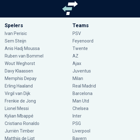
Spelers
Teams
Ivan Perisic
PSV
Sem Steijn
Feyenoord
Anis Hadj Moussa
Twente
Ruben van Bommel
AZ
Wout Weghorst
Ajax
Davy Klaassen
Juventus
Memphis Depay
Milan
Erling Haaland
Real Madrid
Virgil van Dijk
Barcelona
Frenkie de Jong
Man Utd
Lionel Messi
Chelsea
Kylian Mbappé
Inter
Cristiano Ronaldo
PSG
Jurriën Timber
Liverpool
Matthijs de Ligt
Bayern