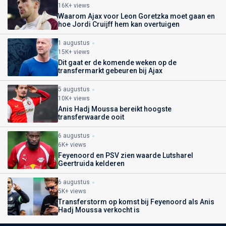
16K+ views
Waarom Ajax voor Leon Goretzka moet gaan en
hoe Jordi Cruijff hem kan overtuigen
1 augustus
15K+ views
Dit gaat er de komende weken op de
transfermarkt gebeuren bij Ajax
5 augustus
10K+ views
Anis Hadj Moussa bereikt hoogste
transferwaarde ooit
6 augustus
6K+ views
Feyenoord en PSV zien waarde Lutsharel
Geertruida kelderen
6 augustus
5K+ views
Transferstorm op komst bij Feyenoord als Anis
Hadj Moussa verkocht is