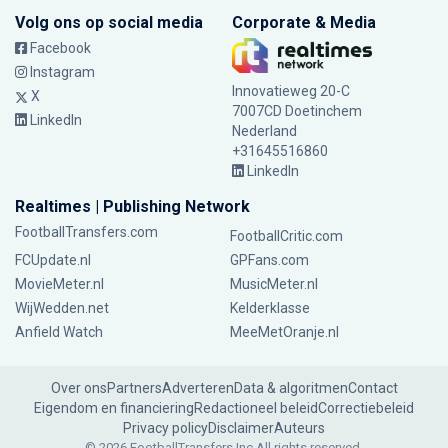
Volg ons op social media
Corporate & Media
Facebook
Instagram
Innovatieweg 20-C
X
7007CD Doetinchem
LinkedIn
Nederland
+31645516860
LinkedIn
Realtimes | Publishing Network
FootballTransfers.com
FootballCritic.com
FCUpdate.nl
GPFans.com
MovieMeter.nl
MusicMeter.nl
WijWedden.net
Kelderklasse
Anfield Watch
MeeMetOranje.nl
Over ons
Partners
Adverteren
Data & algoritmen
Contact
Eigendom en financiering
Redactioneel beleid
Correctiebeleid
Privacy policy
Disclaimer
Auteurs
© 2026 FootballTransfers Inc.
All rights reserved.