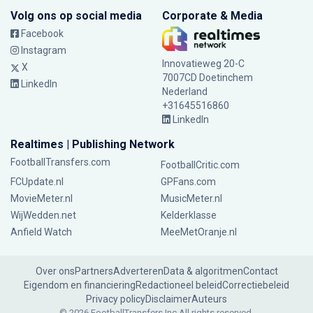
Volg ons op social media
Corporate & Media
Facebook
Instagram
Innovatieweg 20-C
X
7007CD Doetinchem
LinkedIn
Nederland
+31645516860
LinkedIn
Realtimes | Publishing Network
FootballTransfers.com
FootballCritic.com
FCUpdate.nl
GPFans.com
MovieMeter.nl
MusicMeter.nl
WijWedden.net
Kelderklasse
Anfield Watch
MeeMetOranje.nl
Over ons
Partners
Adverteren
Data & algoritmen
Contact
Eigendom en financiering
Redactioneel beleid
Correctiebeleid
Privacy policy
Disclaimer
Auteurs
© 2026 FootballTransfers Inc.
All rights reserved.