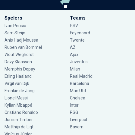
Spelers
Teams
Ivan Perisic
PSV
Sem Steijn
Feyenoord
Anis Hadj Moussa
Twente
Ruben van Bommel
AZ
Wout Weghorst
Ajax
Davy Klaassen
Juventus
Memphis Depay
Milan
Erling Haaland
Real Madrid
Virgil van Dijk
Barcelona
Frenkie de Jong
Man Utd
Lionel Messi
Chelsea
Kylian Mbappé
Inter
Cristiano Ronaldo
PSG
Jurriën Timber
Liverpool
Matthijs de Ligt
Bayern
Vinícius Júnior