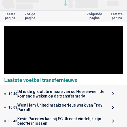
Eerste
Vorige
Volgende
Laatste
pagina
pagina
pagina
pagina
Laatste voetbal transfernieuws
Dit is de grootste missie van sc Heerenveen de
10:40
komende weken op de transfermarkt
West Ham United maakt serieus werk van Troy
10:03
Parrott
Kevin Paredes kan bij FC Utrecht eindelijk zijn
09:45
belofte inlossen