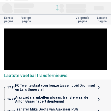
Eerste
Vorige
Volgende
Laatste
pagina
pagina
pagina
pagina
Laatste voetbal transfernieuws
FC Twente staat voor keuze tussen Joël Drommel
17:11
en Lars Unnerstall
Ajax ziet alarmbellen afgaan: transferwaarde
16:29
Anton Gaaei nadert dieptepunt
Transfer Mika Godts van Ajax naar PSG