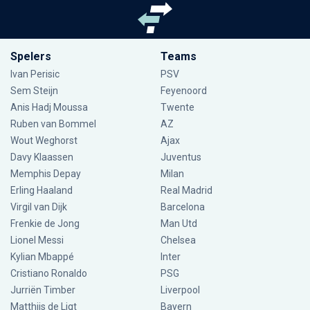
Spelers
Teams
Ivan Perisic
PSV
Sem Steijn
Feyenoord
Anis Hadj Moussa
Twente
Ruben van Bommel
AZ
Wout Weghorst
Ajax
Davy Klaassen
Juventus
Memphis Depay
Milan
Erling Haaland
Real Madrid
Virgil van Dijk
Barcelona
Frenkie de Jong
Man Utd
Lionel Messi
Chelsea
Kylian Mbappé
Inter
Cristiano Ronaldo
PSG
Jurriën Timber
Liverpool
Matthijs de Ligt
Bayern