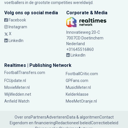
voetballers in de grootste competities wereldwijd.
Volg ons op social media
Corporate & Media
Facebook
Instagram
Innovatieweg 20-C
X
7007CD Doetinchem
LinkedIn
Nederland
+31645516860
LinkedIn
Realtimes | Publishing Network
FootballTransfers.com
FootballCritic.com
FCUpdate.nl
GPFans.com
MovieMeter.nl
MusicMeter.nl
WijWedden.net
Kelderklasse
Anfield Watch
MeeMetOranje.nl
Over ons
Partners
Adverteren
Data & algoritmen
Contact
Eigendom en financiering
Redactioneel beleid
Correctiebeleid