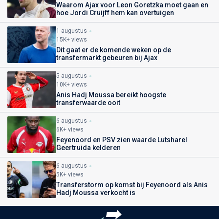
Waarom Ajax voor Leon Goretzka moet gaan en
hoe Jordi Cruijff hem kan overtuigen
1 augustus
15K+ views
Dit gaat er de komende weken op de
transfermarkt gebeuren bij Ajax
5 augustus
10K+ views
Anis Hadj Moussa bereikt hoogste
transferwaarde ooit
6 augustus
6K+ views
Feyenoord en PSV zien waarde Lutsharel
Geertruida kelderen
6 augustus
5K+ views
Transferstorm op komst bij Feyenoord als Anis
Hadj Moussa verkocht is