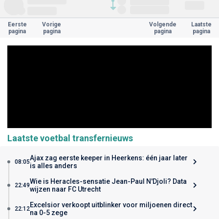
Eerste
Vorige
Volgende
Laatste
pagina
pagina
pagina
pagina
Laatste voetbal transfernieuws
Ajax zag eerste keeper in Heerkens: één jaar later
08:05
is alles anders
Wie is Heracles-sensatie Jean-Paul N'Djoli? Data
22:49
wijzen naar FC Utrecht
Excelsior verkoopt uitblinker voor miljoenen direct
22:12
na 0-5 zege