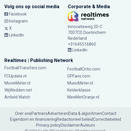
Volg ons op social media
Corporate & Media
Facebook
Instagram
Innovatieweg 20-C
X
7007CD Doetinchem
LinkedIn
Nederland
+31645516860
LinkedIn
Realtimes | Publishing Network
FootballTransfers.com
FootballCritic.com
FCUpdate.nl
GPFans.com
MovieMeter.nl
MusicMeter.nl
WijWedden.net
Kelderklasse
Anfield Watch
MeeMetOranje.nl
Over ons
Partners
Adverteren
Data & algoritmen
Contact
Eigendom en financiering
Redactioneel beleid
Correctiebeleid
Privacy policy
Disclaimer
Auteurs
© 2026 FootballTransfers Inc.
All rights reserved.