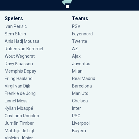
Spelers
Teams
Ivan Perisic
PSV
Sem Steijn
Feyenoord
Anis Hadj Moussa
Twente
Ruben van Bommel
AZ
Wout Weghorst
Ajax
Davy Klaassen
Juventus
Memphis Depay
Milan
Erling Haaland
Real Madrid
Virgil van Dijk
Barcelona
Frenkie de Jong
Man Utd
Lionel Messi
Chelsea
Kylian Mbappé
Inter
Cristiano Ronaldo
PSG
Jurriën Timber
Liverpool
Matthijs de Ligt
Bayern
Vinícius Júnior