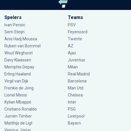
Spelers
Teams
Ivan Perisic
PSV
Sem Steijn
Feyenoord
Anis Hadj Moussa
Twente
Ruben van Bommel
AZ
Wout Weghorst
Ajax
Davy Klaassen
Juventus
Memphis Depay
Milan
Erling Haaland
Real Madrid
Virgil van Dijk
Barcelona
Frenkie de Jong
Man Utd
Lionel Messi
Chelsea
Kylian Mbappé
Inter
Cristiano Ronaldo
PSG
Jurriën Timber
Liverpool
Matthijs de Ligt
Bayern
Vinícius Júnior