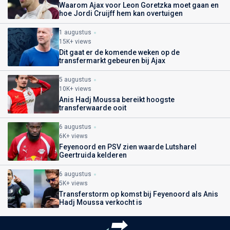
Waarom Ajax voor Leon Goretzka moet gaan en
hoe Jordi Cruijff hem kan overtuigen
1 augustus
15K+ views
Dit gaat er de komende weken op de
transfermarkt gebeuren bij Ajax
5 augustus
10K+ views
Anis Hadj Moussa bereikt hoogste
transferwaarde ooit
6 augustus
6K+ views
Feyenoord en PSV zien waarde Lutsharel
Geertruida kelderen
6 augustus
5K+ views
Transferstorm op komst bij Feyenoord als Anis
Hadj Moussa verkocht is