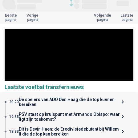
Eerste
Vorige
Volgende
Laatste
pagina
pagina
pagina
pagina
Laatste voetbal transfernieuws
De spelers van ADO Den Haag die de top kunnen
20:20
bereiken
PSV staat op kruispunt met Armando Obispo: waar
19:33
ligt zijn toekomst?
Dit is Devin Haen: de Eredivisiedebutant bij Willem
18:33
II die de top kan bereiken