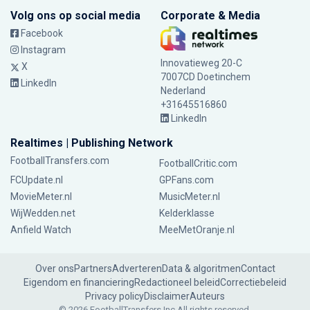
Volg ons op social media
Corporate & Media
Facebook
Instagram
Innovatieweg 20-C
X
7007CD Doetinchem
LinkedIn
Nederland
+31645516860
LinkedIn
Realtimes | Publishing Network
FootballTransfers.com
FootballCritic.com
FCUpdate.nl
GPFans.com
MovieMeter.nl
MusicMeter.nl
WijWedden.net
Kelderklasse
Anfield Watch
MeeMetOranje.nl
Over ons
Partners
Adverteren
Data & algoritmen
Contact
Eigendom en financiering
Redactioneel beleid
Correctiebeleid
Privacy policy
Disclaimer
Auteurs
© 2026 FootballTransfers Inc.
All rights reserved.